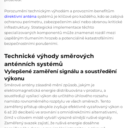
Porozumění technickým výhodám a provozním benefitům
direktivní anténa
systémů je klíčové pro každého, kdo se zabývá
ochranou perimetru, zabezpečením akcí nebo obranou kritické
infrastruktury. Strategická implementace těchto
specializovaných komponentů může znamenat rozdíl mezi
úspěšným tlumením hrozeb a potenciálně katastrofálními
bezpečnostními porušeními.
Technické výhody směrových
anténních systémů
Vylepšené zaměření signálu a soustředění
výkonu
Směrové antény zásadně mění způsob, jakým je
elektromagnetická energie distribuována v prostoru, a
soustřeďují vysílací výkon do určitého úhlového rozsahu
namísto rovnoměrného rozptylu ve všech směrech. Tento
zaměřený přístup obvykle zvyšuje efektivně vyzařovaný výkon o
6 až 20 decibelů ve srovnání s omnidirekčními alternativami,
čímž v cílovém místě vytváří výrazně silnější rušivé signály.
Zaměřený svazek zajistí, že rušivá energie dosáhne