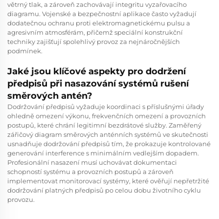
větrný tlak, a zároveň zachovávají integritu vyzařovacího
diagramu. Vojenské a bezpečnostní aplikace často vyžadují
dodatečnou ochranu proti elektromagnetickému pulsu a
agresivním atmosférám, přičemž speciální konstrukční
techniky zajišťují spolehlivý provoz za nejnáročnějších
podmínek.
Jaké jsou klíčové aspekty pro dodržení
předpisů při nasazování systémů rušení
směrových antén?
Dodržování předpisů vyžaduje koordinaci s příslušnými úřady
ohledně omezení výkonu, frekvenčních omezení a provozních
postupů, které chrání legitimní bezdrátové služby. Zaměřený
zářičový diagram směrových anténních systémů ve skutečnosti
usnadňuje dodržování předpisů tím, že prokazuje kontrolované
generování interference s minimálním vedlejším dopadem.
Profesionální nasazení musí uchovávat dokumentaci
schopností systému a provozních postupů a zároveň
implementovat monitorovací systémy, které ověřují nepřetržité
dodržování platných předpisů po celou dobu životního cyklu
provozu.