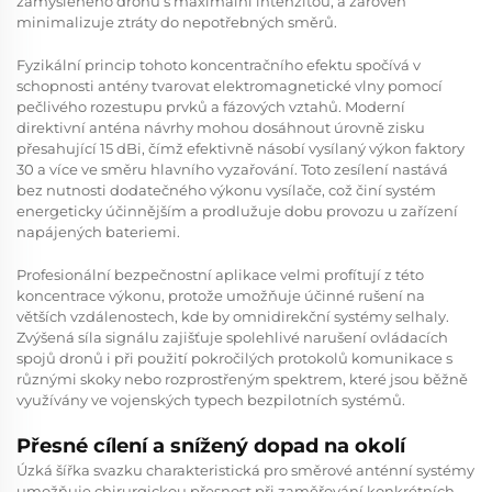
zamýšleného dronu s maximální intenzitou, a zároveň
minimalizuje ztráty do nepotřebných směrů.
Fyzikální princip tohoto koncentračního efektu spočívá v
schopnosti antény tvarovat elektromagnetické vlny pomocí
pečlivého rozestupu prvků a fázových vztahů. Moderní
direktivní anténa
návrhy mohou dosáhnout úrovně zisku
přesahující 15 dBi, čímž efektivně násobí vysílaný výkon faktory
30 a více ve směru hlavního vyzařování. Toto zesílení nastává
bez nutnosti dodatečného výkonu vysílače, což činí systém
energeticky účinnějším a prodlužuje dobu provozu u zařízení
napájených bateriemi.
Profesionální bezpečnostní aplikace velmi profítují z této
koncentrace výkonu, protože umožňuje účinné rušení na
větších vzdálenostech, kde by omnidirekční systémy selhaly.
Zvýšená síla signálu zajišťuje spolehlivé narušení ovládacích
spojů dronů i při použití pokročilých protokolů komunikace s
různými skoky nebo rozprostřeným spektrem, které jsou běžně
využívány ve vojenských typech bezpilotních systémů.
Přesné cílení a snížený dopad na okolí
Úzká šířka svazku charakteristická pro směrové anténní systémy
umožňuje chirurgickou přesnost při zaměřování konkrétních