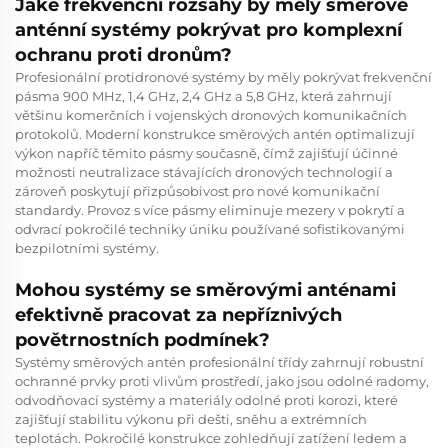
Jaké frekvenční rozsahy by měly směrové
anténní systémy pokrývat pro komplexní
ochranu proti dronům?
Profesionální protidronové systémy by měly pokrývat frekvenční
pásma 900 MHz, 1,4 GHz, 2,4 GHz a 5,8 GHz, která zahrnují
většinu komerčních i vojenských dronových komunikačních
protokolů. Moderní konstrukce směrových antén optimalizují
výkon napříč těmito pásmy současně, čímž zajišťují účinné
možnosti neutralizace stávajících dronových technologií a
zároveň poskytují přizpůsobivost pro nové komunikační
standardy. Provoz s více pásmy eliminuje mezery v pokrytí a
odvrací pokročilé techniky úniku používané sofistikovanými
bezpilotními systémy.
Mohou systémy se směrovými anténami
efektivně pracovat za nepříznivých
povětrnostních podmínek?
Systémy směrových antén profesionální třídy zahrnují robustní
ochranné prvky proti vlivům prostředí, jako jsou odolné radomy,
odvodňovací systémy a materiály odolné proti korozi, které
zajišťují stabilitu výkonu při dešti, sněhu a extrémních
teplotách. Pokročilé konstrukce zohledňují zatížení ledem a