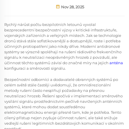
Nov 28, 2025
Rychlý nárůst počtu bezpilotních letounů vyvolal
bezprecedentní bezpečnostní výzvy v kritické infrastruktuře,
vojenských zařízeních a veřejných místech. Jak se technologie
dronů stává stále sofistikovanější a dostupnější, roste i potřeba
účinných protiopatření jako nikdy dříve. Moderní antidronové
systémy se výrazně spoléhají na rušení rádiového frekvenčního
signálu k neutralizaci neoprávněných hrozeb z povzduší, ale
účinnost těchto systémů závisí do značné míry na jejich
anténa
konfiguraci a směrovosti signálu.
Bezpečnostní odborníci a dodavatelé obranných systémů po
celém světě stále častěji uvědomují, že omnidirezionální
metody rušení často nesplňují požadavky na přesnou
neutralizaci hrozeb. Řešení spočívá v implementaci směrového
vysílání signálu prostřednictvím pečlivě navržených anténních
systémů, které mohou dodat soustředěnou
elektromagnetickou energii přesně tam, kde je potřeba. Tento
cílený přístup nejen zvyšuje účinnost rušení, ale také snižuje
vedlejší rušení legitimních bezdrátových komunikací v okolním
prostředí.