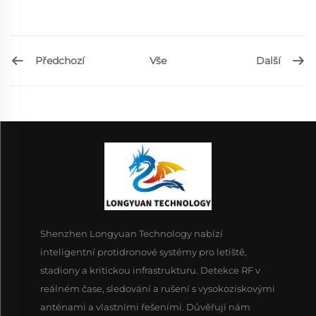
Předchozí
Další
Vše
Shenzhen Longyuan Technology nabízí
inteligentní protidronové systémy pro letiště,
stadiony a kritickou infrastrukturu. Detekce RF v
reálném čase, sledování a rušení s vysokoziskovými
anténami a vlastními řešeními. Důvěřují nám