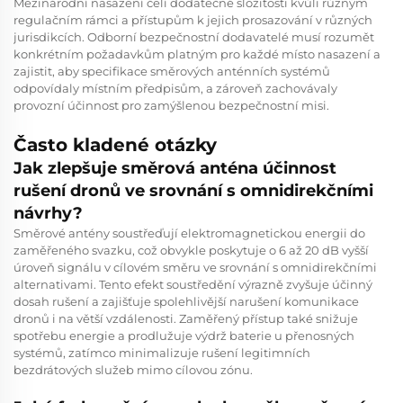
Mezinárodní nasazení čelí dodatečné složitosti kvůli různým
regulačním rámci a přístupům k jejich prosazování v různých
jurisdikcích. Odborní bezpečnostní dodavatelé musí rozumět
konkrétním požadavkům platným pro každé místo nasazení a
zajistit, aby specifikace směrových anténních systémů
odpovídaly místním předpisům, a zároveň zachovávaly
provozní účinnost pro zamýšlenou bezpečnostní misi.
Často kladené otázky
Jak zlepšuje směrová anténa účinnost
rušení dronů ve srovnání s omnidirekčními
návrhy?
Směrové antény soustřeďují elektromagnetickou energii do
zaměřeného svazku, což obvykle poskytuje o 6 až 20 dB vyšší
úroveň signálu v cílovém směru ve srovnání s omnidirekčními
alternativami. Tento efekt soustředění výrazně zvyšuje účinný
dosah rušení a zajišťuje spolehlivější narušení komunikace
dronů i na větší vzdálenosti. Zaměřený přístup také snižuje
spotřebu energie a prodlužuje výdrž baterie u přenosných
systémů, zatímco minimalizuje rušení legitimních
bezdrátových služeb mimo cílovou zónu.