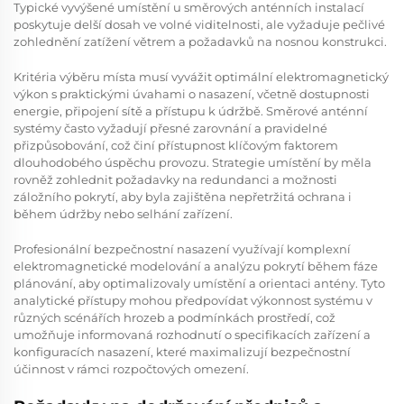
Typické vyvýšené umístění u směrových anténních instalací
poskytuje delší dosah ve volné viditelnosti, ale vyžaduje pečlivé
zohlednění zatížení větrem a požadavků na nosnou konstrukci.
Kritéria výběru místa musí vyvážit optimální elektromagnetický
výkon s praktickými úvahami o nasazení, včetně dostupnosti
energie, připojení sítě a přístupu k údržbě. Směrové anténní
systémy často vyžadují přesné zarovnání a pravidelné
přizpůsobování, což činí přístupnost klíčovým faktorem
dlouhodobého úspěchu provozu. Strategie umístění by měla
rovněž zohlednit požadavky na redundanci a možnosti
záložního pokrytí, aby byla zajištěna nepřetržitá ochrana i
během údržby nebo selhání zařízení.
Profesionální bezpečnostní nasazení využívají komplexní
elektromagnetické modelování a analýzu pokrytí během fáze
plánování, aby optimalizovaly umístění a orientaci antény. Tyto
analytické přístupy mohou předpovídat výkonnost systému v
různých scénářích hrozeb a podmínkách prostředí, což
umožňuje informovaná rozhodnutí o specifikacích zařízení a
konfiguracích nasazení, které maximalizují bezpečnostní
účinnost v rámci rozpočtových omezení.