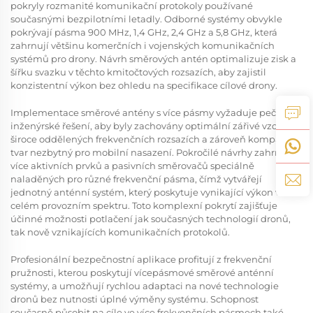
pokryly rozmanité komunikační protokoly používané
současnými bezpilotními letadly. Odborné systémy obvykle
pokrývají pásma 900 MHz, 1,4 GHz, 2,4 GHz a 5,8 GHz, která
zahrnují většinu komerčních i vojenských komunikačních
systémů pro drony. Návrh směrových antén optimalizuje zisk a
šířku svazku v těchto kmitočtových rozsazích, aby zajistil
konzistentní výkon bez ohledu na specifikace cílové drony.
Implementace směrové antény s více pásmy vyžaduje pečlivé
inženýrské řešení, aby byly zachovány optimální zářivé vzory v
široce oddělených frekvenčních rozsazích a zároveň kompaktní
tvar nezbytný pro mobilní nasazení. Pokročilé návrhy zahrnují
více aktivních prvků a pasivních směrovačů speciálně
naladěných pro různé frekvenční pásma, čímž vytvářejí
jednotný anténní systém, který poskytuje vynikající výkon v
celém provozním spektru. Toto komplexní pokrytí zajišťuje
účinné možnosti potlačení jak současných technologií dronů,
tak nově vznikajících komunikačních protokolů.
Profesionální bezpečnostní aplikace profitují z frekvenční
pružnosti, kterou poskytují vícepásmové směrové anténní
systémy, a umožňují rychlou adaptaci na nové technologie
dronů bez nutnosti úplné výměny systému. Schopnost
současně působit na cíle ve více frekvenčních pásmech také