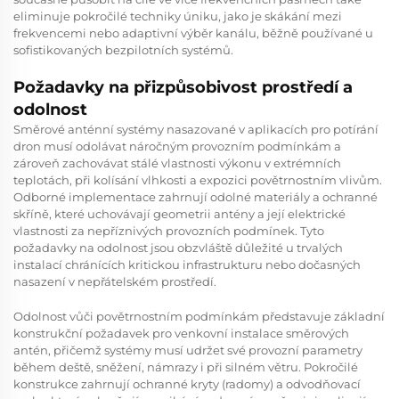
eliminuje pokročilé techniky úniku, jako je skákání mezi
frekvencemi nebo adaptivní výběr kanálu, běžně používané u
sofistikovaných bezpilotních systémů.
Požadavky na přizpůsobivost prostředí a
odolnost
Směrové anténní systémy nasazované v aplikacích pro potírání
dron musí odolávat náročným provozním podmínkám a
zároveň zachovávat stálé vlastnosti výkonu v extrémních
teplotách, při kolísání vlhkosti a expozici povětrnostním vlivům.
Odborné implementace zahrnují odolné materiály a ochranné
skříně, které uchovávají geometrii antény a její elektrické
vlastnosti za nepříznivých provozních podmínek. Tyto
požadavky na odolnost jsou obzvláště důležité u trvalých
instalací chránících kritickou infrastrukturu nebo dočasných
nasazení v nepřátelském prostředí.
Odolnost vůči povětrnostním podmínkám představuje základní
konstrukční požadavek pro venkovní instalace směrových
antén, přičemž systémy musí udržet své provozní parametry
během deště, sněžení, námrazy i při silném větru. Pokročilé
konstrukce zahrnují ochranné kryty (radomy) a odvodňovací