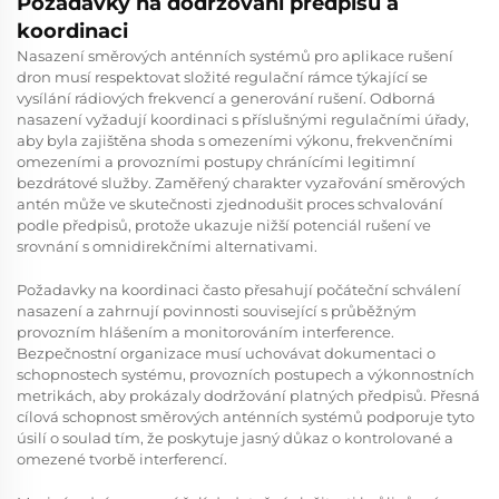
Požadavky na dodržování předpisů a
koordinaci
Nasazení směrových anténních systémů pro aplikace rušení
dron musí respektovat složité regulační rámce týkající se
vysílání rádiových frekvencí a generování rušení. Odborná
nasazení vyžadují koordinaci s příslušnými regulačními úřady,
aby byla zajištěna shoda s omezeními výkonu, frekvenčními
omezeními a provozními postupy chránícími legitimní
bezdrátové služby. Zaměřený charakter vyzařování směrových
antén může ve skutečnosti zjednodušit proces schvalování
podle předpisů, protože ukazuje nižší potenciál rušení ve
srovnání s omnidirekčními alternativami.
Požadavky na koordinaci často přesahují počáteční schválení
nasazení a zahrnují povinnosti související s průběžným
provozním hlášením a monitorováním interference.
Bezpečnostní organizace musí uchovávat dokumentaci o
schopnostech systému, provozních postupech a výkonnostních
metrikách, aby prokázaly dodržování platných předpisů. Přesná
cílová schopnost směrových anténních systémů podporuje tyto
úsilí o soulad tím, že poskytuje jasný důkaz o kontrolované a
omezené tvorbě interferencí.