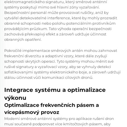
elektromagnetického signaturu, který směrové anténní
systémy poskytují mimo své hlavní zóny vyzařování.
Bezpečnostní personál může provozovat rušičky, aniž by
vytvářel detekovatelné interference, které by mohly prozradit
obranné schopnosti nebo polohu potenciálním protivníkům
provádějícím průzkum. Tato výhoda operační bezpečnosti
zachovává překvapivý efekt a zároveň udržuje účinnost
obranných opatření.
Pokročilé implementace směrových antén mohou zahrnovat
frekvenční diverzitu a adaptivní vzory, které dále zvyšují
schopnosti skrytých operací. Tyto systémy mohou měnit své
rušivé signatury a vyzařovací vzory, aby se vyhnuly detekci
sofistikovanými systémy elektronického boje, a zároveň udržují
stálou účinnost vůči komunikaci cílových dronů.
Integrace systému a optimalizace
výkonu
Optimalizace frekvenčních pásem a
vícepásmový provoz
Moderní směrové anténní systémy pro aplikace rušení dron
musí současně podporovat více kmitočtových pásem, aby