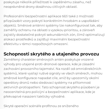
poskytuje několik příležitostí k úspěšnému zásahu, než
neoprávněné drony dosáhnou citlivých oblastí.
Profesionální bezpečnostní aplikace těží také z možnosti
přizpůsobit vzory pokrytí konkrétním hrozbám a uspořádání
objektů. Směrové anténní systémy lze nakonfigurovat tak, aby
zaměřily ochranu na oblasti s vysokou prioritou, a zároveň
zajistily dostatečné pokrytí sekundárních zón, čímž optimalizují
alokaci prostředků a zajišťují maximální bezpečnostní
efektivitu v rámci rozpočtových omezení.
Schopnosti skrytého a utajeného provozu
Zaměřený charakter směrových antén poskytuje vrozené
výhody pro utajené proti-dronové operace, kde je zásadní
zachování provozního tajemství. Na rozdíl od omnidirekčních
systémů, které vysílají rušivé signály ve všech směrech, mohou
směrové konfigurace napadat cíle, aniž by upozornily okolní
operátory dronů nebo sledovací systémy na přítomnost
aktivních protiopatření. Tato schopnost skrytého působení je
neocenitelná pro policijní a bezpečnostní aplikace, kde je
překvapivé nasazení takticky výhodné.
Skryté operační scénáře profítnou ze sníženého