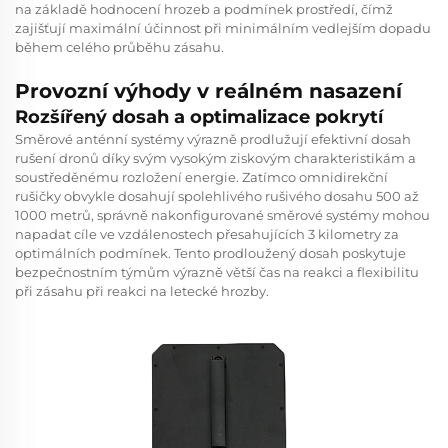
na základě hodnocení hrozeb a podmínek prostředí, čímž
zajišťují maximální účinnost při minimálním vedlejším dopadu
během celého průběhu zásahu.
Provozní výhody v reálném nasazení
Rozšířený dosah a optimalizace pokrytí
Směrové anténní systémy výrazně prodlužují efektivní dosah
rušení dronů díky svým vysokým ziskovým charakteristikám a
soustředěnému rozložení energie. Zatímco omnidirekční
rušičky obvykle dosahují spolehlivého rušivého dosahu 500 až
1000 metrů, správně nakonfigurované směrové systémy mohou
napadat cíle ve vzdálenostech přesahujících 3 kilometry za
optimálních podmínek. Tento prodloužený dosah poskytuje
bezpečnostním týmům výrazně větší čas na reakci a flexibilitu
při zásahu při reakci na letecké hrozby.