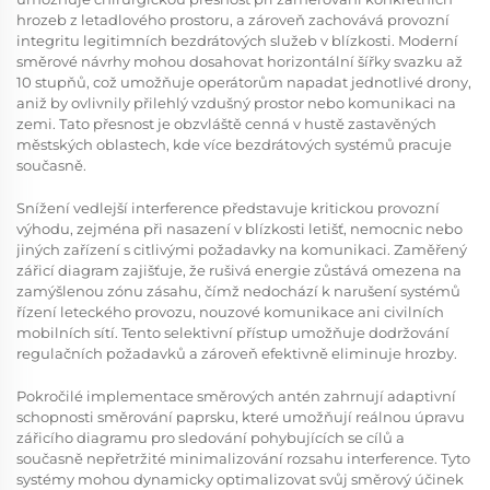
hrozeb z letadlového prostoru, a zároveň zachovává provozní
integritu legitimních bezdrátových služeb v blízkosti. Moderní
směrové návrhy mohou dosahovat horizontální šířky svazku až
10 stupňů, což umožňuje operátorům napadat jednotlivé drony,
aniž by ovlivnily přilehlý vzdušný prostor nebo komunikaci na
zemi. Tato přesnost je obzvláště cenná v hustě zastavěných
městských oblastech, kde více bezdrátových systémů pracuje
současně.
Snížení vedlejší interference představuje kritickou provozní
výhodu, zejména při nasazení v blízkosti letišť, nemocnic nebo
jiných zařízení s citlivými požadavky na komunikaci. Zaměřený
zářicí diagram zajišťuje, že rušivá energie zůstává omezena na
zamýšlenou zónu zásahu, čímž nedochází k narušení systémů
řízení leteckého provozu, nouzové komunikace ani civilních
mobilních sítí. Tento selektivní přístup umožňuje dodržování
regulačních požadavků a zároveň efektivně eliminuje hrozby.
Pokročilé implementace směrových antén zahrnují adaptivní
schopnosti směrování paprsku, které umožňují reálnou úpravu
zářicího diagramu pro sledování pohybujících se cílů a
současně nepřetržité minimalizování rozsahu interference. Tyto
systémy mohou dynamicky optimalizovat svůj směrový účinek