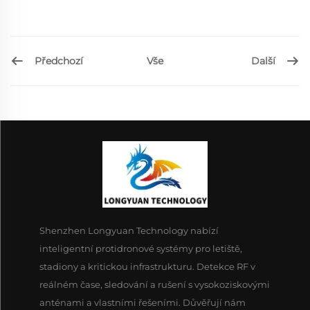
Předchozí
Další
Vše
Shenzhen Longyuan Technology nabízí
inteligentní protidronové systémy pro letiště,
stadiony a kritickou infrastrukturu. Detekce RF v
reálném čase, sledování a rušení s vysokoziskovými
anténami a vlastními řešeními. Důvěřují nám