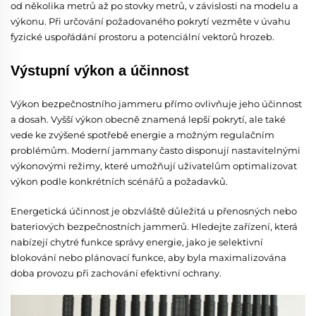
od několika metrů až po stovky metrů, v závislosti na modelu a
výkonu. Při určování požadovaného pokrytí vezměte v úvahu
fyzické uspořádání prostoru a potenciální vektorů hrozeb.
Výstupní výkon a účinnost
Výkon bezpečnostního jammeru přímo ovlivňuje jeho účinnost
a dosah. Vyšší výkon obecně znamená lepší pokrytí, ale také
vede ke zvýšené spotřebě energie a možným regulačním
problémům. Moderní jammany často disponují nastavitelnými
výkonovými režimy, které umožňují uživatelům optimalizovat
výkon podle konkrétních scénářů a požadavků.
Energetická účinnost je obzvláště důležitá u přenosných nebo
bateriových bezpečnostních jammerů. Hledejte zařízení, která
nabízejí chytré funkce správy energie, jako je selektivní
blokování nebo plánovací funkce, aby byla maximalizována
doba provozu při zachování efektivní ochrany.