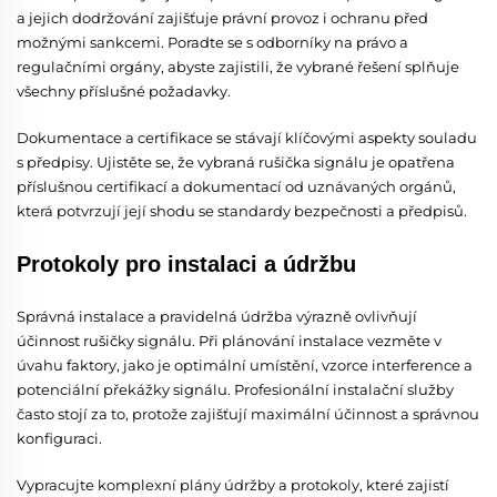
a jejich dodržování zajišťuje právní provoz i ochranu před
možnými sankcemi. Poradte se s odborníky na právo a
regulačními orgány, abyste zajistili, že vybrané řešení splňuje
všechny příslušné požadavky.
Dokumentace a certifikace se stávají klíčovými aspekty souladu
s předpisy. Ujistěte se, že vybraná rušička signálu je opatřena
příslušnou certifikací a dokumentací od uznávaných orgánů,
která potvrzují její shodu se standardy bezpečnosti a předpisů.
Protokoly pro instalaci a údržbu
Správná instalace a pravidelná údržba výrazně ovlivňují
účinnost rušičky signálu. Při plánování instalace vezměte v
úvahu faktory, jako je optimální umístění, vzorce interference a
potenciální překážky signálu. Profesionální instalační služby
často stojí za to, protože zajišťují maximální účinnost a správnou
konfiguraci.
Vypracujte komplexní plány údržby a protokoly, které zajistí