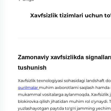
Xavfsizlik tizimlari uchun t
Zamonaviy xavfsizlikda signallar
tushunish
Xavfsizlik texnologiyasi sohasidagi landshaft d
qurilmalar
muhim axborotlarni saqlash hamda
mukammal vositalarga aylanmoqda. Xavfsizlik jam
blokirovka qilish jihatidan muhim rol o'ynaydi. Ta
yuzlashayotgan paytda to'g'ri jamming yechimin