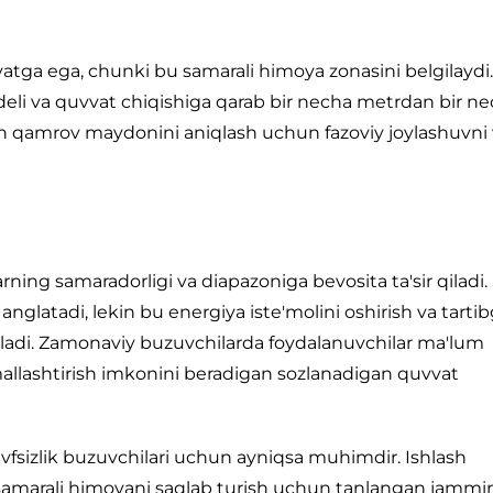
a ega, chunki bu samarali himoya zonasini belgilaydi.
eli va quvvat chiqishiga qarab bir necha metrdan bir n
n qamrov maydonini aniqlash uchun fazoviy joylashuvni
rning samaradorligi va diapazoniga bevosita ta'sir qiladi.
glatadi, lekin bu energiya iste'molini oshirish va tarti
ladi. Zamonaviy buzuvchilarda foydalanuvchilar ma'lum
imallashtirish imkonini beradigan sozlanadigan quvvat
avfsizlik buzuvchilari uchun ayniqsa muhimdir. Ishlash
amarali himoyani saqlab turish uchun tanlangan jammi