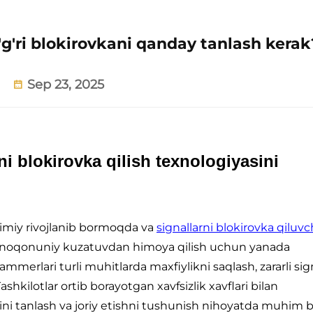
o'g'ri blokirovkani qanday tanlash kerak
Sep 23, 2025
ni blokirovka qilish texnologiyasini
oimiy rivojlanib bormoqda va
signallarni blokirovka qiluvc
 noqonuniy kuzatuvdan himoya qilish uchun yanada
merlari turli muhitlarda maxfiylikni saqlash, zararli sign
shkilotlar ortib borayotgan xavfsizlik xavflari bilan
i tanlash va joriy etishni tushunish nihoyatda muhim b