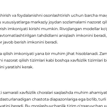
 oshirish va foydalanishni osonlashtirish uchun barcha ma
u xususiyatlarga markaziy joydan sozlamalarni nazorat qil
sh imkoniyati kirishi mumkin. Rivojlangan modellar ko
 avtomatlashtirilgan tahdidlarni aniqlash imkonini beradi
or javob berish imkonini beradi.
iya qilish imkoniyati yana bir muhim jihat hisoblanadi. Z
i nazorat qilish tizimlari kabi boshqa xavfsizlik tizimlari b
ni yaratishi kerak.
ti samarali xavfsizlik choralari saqlashda muhim ahamiya
a dasturlanadigan chastota diapazonlariga ega bo'lib, turli
yatini beradi. Bu moslashuvchanlik tizim o'zgaruvchan xa