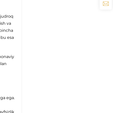
vjudroq
ish va
'pincha
, bu esa
amonaviy
ilan
tga ega.
vfsizlik