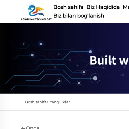
Bosh sahifa
Biz Haqidida
Ma
Biz bilan bog'lanish
Bosh sahifa>
Yangiliklar
Ortga