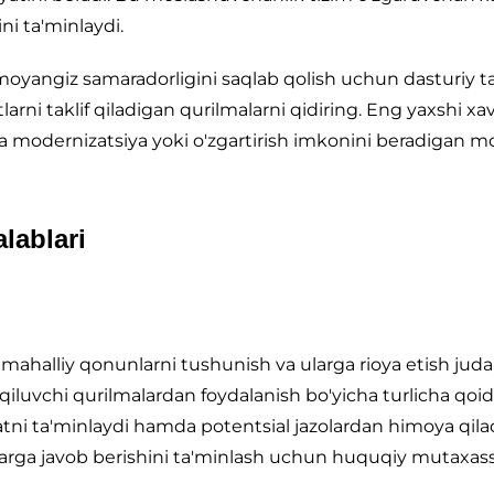
ni ta'minlaydi.
moyangiz samaradorligini saqlab qolish uchun dasturiy t
arni taklif qiladigan qurilmalarni qidiring. Eng yaxshi xavf
a modernizatsiya yoki o'zgartirish imkonini beradigan mo
lablari
mahalliy qonunlarni tushunish va ularga rioya etish juda
qiluvchi qurilmalardan foydalanish bo'yicha turlicha qoid
atni ta'minlaydi hamda potentsial jazolardan himoya qilad
arga javob berishini ta'minlash uchun huquqiy mutaxassi