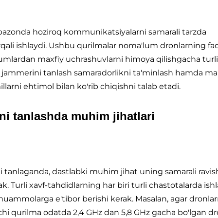
apazonda hoziroq kommunikatsiyalarni samarali tarzda
rqali ishlaydi. Ushbu qurilmalar noma'lum dronlarning fao
hujumlardan maxfiy uchrashuvlarni himoya qilishgacha turli
ik jammerini tanlash samaradorlikni ta'minlash hamda mah
llarni ehtimol bilan ko'rib chiqishni talab etadi.
ni tanlashda muhim jihatlari
ni tanlaganda, dastlabki muhim jihat uning samarali ravi
. Turli xavf-tahdidlarning har biri turli chastotalarda ish
 muammolarga e'tibor berishi kerak. Masalan, agar dronlar
ovchi qurilma odatda 2,4 GHz dan 5,8 GHz gacha bo'lgan dr