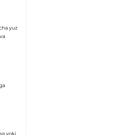
echa yuz
 va
bga
ng yoki