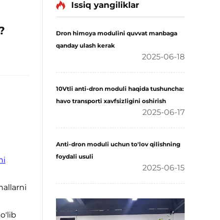
Issiq yangiliklar
?
Dron himoya modulini quvvat manbaga
qanday ulash kerak
2025-06-18
10Vtli anti-dron moduli haqida tushuncha:
havo transporti xavfsizligini oshirish
2025-06-17
Anti-dron moduli uchun to'lov qilishning
foydali usuli
hi
2025-06-15
allarni
o'lib