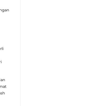
lingan
li
i
dan
zmat
ash