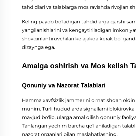
tahdidlari va talablarga mos ravishda rivojlanishi
Keling paydo bo'ladigan tahdidlarga qarshi sar
yangilanishlarini va kengaytiriladigan imkoniyatl
shovqinlantiruvchilari kelajakda kerak bo'lgand
dizaynga ega.
Amalga oshirish va Mos kelish Ta
Qonuniy va Nazorat Talablari
Hamma xavfsizlik jammerini o'rnatishdan oldin 
muhim. Turli hududlarda signallarni blokirovka 
mavjud bo'lib, ularga amal qilish qonuniy faoliy
Tanlangan yechim barcha qo'llaniladigan talabl
nazorat organlari bilan maslahatlashing.