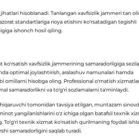
jihatlari hisoblanadi. Tanlangan xavfsizlik jammeri tan o
orat standartlariga rioya etishini ko'rsatadigan tegishli
igiga ishonch hosil qiling.
ko'rsatish xavfsizlik jammerining samaradorligiga sezilar
otganda optimal joylashtirish, aralashuv namunalari hamda
i omillarni hisobga oling. Professional o'rnatish xizmatlar
l samaradorlikni va to'g'ri sozlamalarni ta'minlaydi.
 chiqaruvchi tomonidan tavsiya etilgan, muntazam sinov
'minot yangilanishlarini o'z ichiga olgan batafsil texnik xi
ng. To'g'ri texnik xizmat ko'rsatish qurilmaning foydali ishl
rshi samaradorligini saqlab turadi.