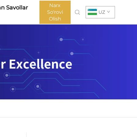
Narx
an Savollar
So'rovi
UZ
Olish