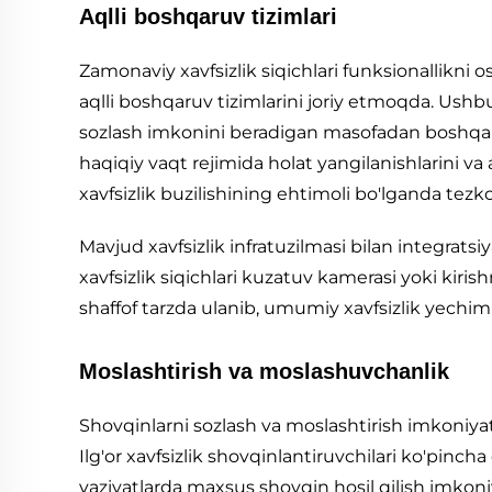
Aqlli boshqaruv tizimlari
Zamonaviy xavfsizlik siqichlari funksionallikni
aqlli boshqaruv tizimlarini joriy etmoqda. Ushb
sozlash imkonini beradigan masofadan boshqari
haqiqiy vaqt rejimida holat yangilanishlarini va
xavfsizlik buzilishining ehtimoli bo'lganda tezk
Mavjud xavfsizlik infratuzilmasi bilan integrats
xavfsizlik siqichlari kuzatuv kamerasi yoki kirishn
shaffof tarzda ulanib, umumiy xavfsizlik yechimi
Moslashtirish va moslashuvchanlik
Shovqinlarni sozlash va moslashtirish imkoniya
Ilg'or xavfsizlik shovqinlantiruvchilari ko'pinch
vaziyatlarda maxsus shovqin hosil qilish imkoni