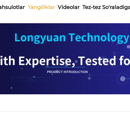
hsulotlar
Yangiliklar
Videolar
Tez-tez So'raladig