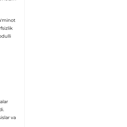
a'minot
sizlik
dulli
alar
i.
slar va