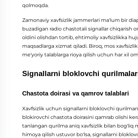
qolmoqda.
Zamonaviy xavfsizlik jammerlari ma'lum bir di
buzadigan radio chastotali signallar chiqarish o
oldini olishdan tortib, ehtimoliy xavfsizlikka 
maqsadlarga xizmat qiladi. Biroq, mos xavfsizl
me'yoriy talablarga rioya qilish uchun har xil omi
Signallarni bloklovchi qurilmalar
Chastota doirasi va qamrov talablari
Xavfsizlik uchun signallarni bloklovchi qurilma
blokirovchi chastota doirasini qamrab olishi kerak
tanlangan qurilma aniq xavfsizlik bilan bog'liq
himoya qilish ustuvor bo'lsa, signallarni blokl