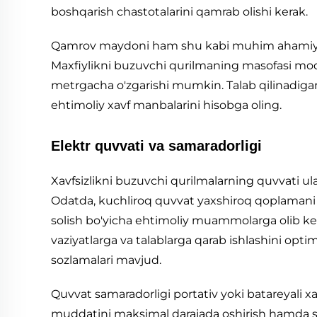
boshqarish chastotalarini qamrab olishi kerak.
Qamrov maydoni ham shu kabi muhim ahamiyatg
Maxfiylikni buzuvchi qurilmaning masofasi mod
metrgacha o'zgarishi mumkin. Talab qilinadiga
ehtimoliy xavf manbalarini hisobga oling.
Elektr quvvati va samaradorligi
Xavfsizlikni buzuvchi qurilmalarning quvvati ula
Odatda, kuchliroq quvvat yaxshiroq qoplamani an
solish bo'yicha ehtimoliy muammolarga olib ke
vaziyatlarga va talablarga qarab ishlashini opt
sozlamalari mavjud.
Quvvat samaradorligi portativ yoki batareyali x
muddatini maksimal darajada oshirish hamda s