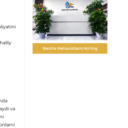
liyatini
alliy
Barcha Mahsulotlarni Ko'ring
shda
laydi va
ni
onlarni