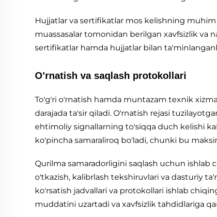
Hujjatlar va sertifikatlar mos kelishning muhim 
muassasalar tomonidan berilgan xavfsizlik va naz
sertifikatlar hamda hujjatlar bilan ta'minlanganl
O'rnatish va saqlash protokollari
To'g'ri o'rnatish hamda muntazam texnik xizmat 
darajada ta'sir qiladi. O'rnatish rejasi tuzilay
ehtimoliy signallarning to'siqqa duch kelishi kab
ko'pincha samaraliroq bo'ladi, chunki bu maksima
Qurilma samaradorligini saqlash uchun ishlab
o'tkazish, kalibrlash tekshiruvlari va dasturiy ta
ko'rsatish jadvallari va protokollari ishlab chiqi
muddatini uzartadi va xavfsizlik tahdidlariga qa