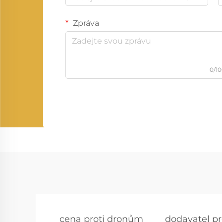
Zpráva
0/1
cena proti dronům
dodavatel p