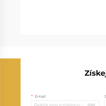
Získe
Email
0/100