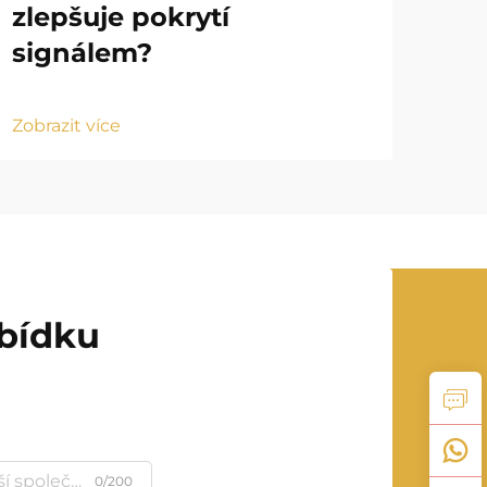
zlepšuje pokrytí
vl
signálem?
ru
Zobrazit více
Zobr
abídku
0/200