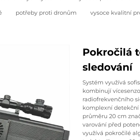
ě
potřeby proti dronům
vysoce kvalitní p
Pokročilá 
sledování
Systém využívá sofis
kombinují vícesenzor
radiofrekvenčního s
komplexní detekční 
průměru 20 cm znač
varování před poten
využívá pokročilé a