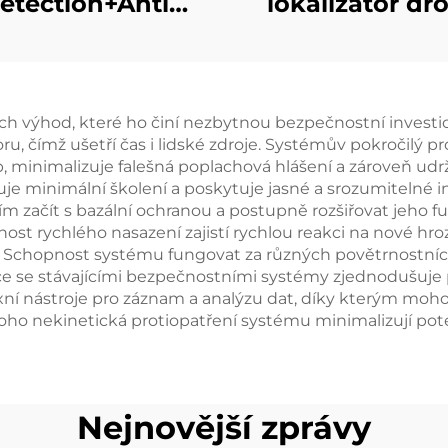
etection+Anti
lokalizátor dr
one Equipment
h výhod, které ho činí nezbytnou bezpečnostní investic
ru, čímž ušetří čas i lidské zdroje. Systémův pokročilý p
b, minimalizuje falešná poplachová hlášení a zároveň ud
aduje minimální školení a poskytuje jasné a srozumitelné
 začít s bazální ochranou a postupně rozšiřovat jeho f
st rychlého nasazení zajistí rychlou reakci na nové hr
 Schopnost systému fungovat za různých povětrnostníc
ace se stávajícími bezpečnostními systémy zjednodušuje 
ní nástroje pro záznam a analýzu dat, díky kterým moho
toho nekinetická protiopatření systému minimalizují pot
Nejnovější zprávy