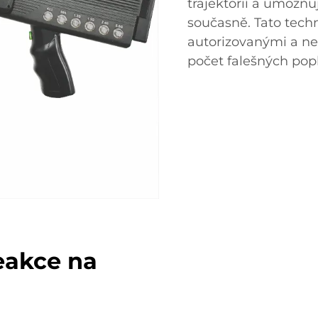
trajektorií a umožňuj
současně. Tato techn
autorizovanými a ne
počet falešných popl
eakce na