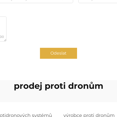
000
Odeslat
prodej proti dronům
rotidronových systémů
výrobce proti dronům