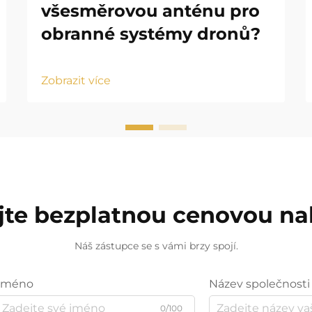
všesměrovou anténu pro
obranné systémy dronů?
Zobrazit více
jte bezplatnou cenovou n
Náš zástupce se s vámi brzy spojí.
Jméno
Název společnosti
0/100