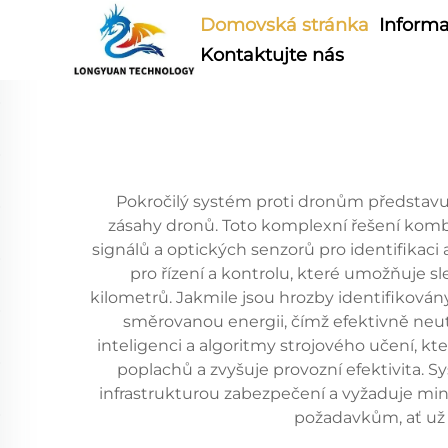
Domovská stránka
Informa
Kontaktujte nás
Pokročilý systém proti dronům představuj
zásahy dronů. Toto komplexní řešení kombi
signálů a optických senzorů pro identifikaci
pro řízení a kontrolu, které umožňuje s
kilometrů. Jakmile jsou hrozby identifikován
směrovanou energii, čímž efektivně neut
inteligenci a algoritmy strojového učení, k
poplachů a zvyšuje provozní efektivita. 
infrastrukturou zabezpečení a vyžaduje m
požadavkům, ať už p