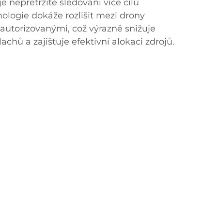
e nepřetržité sledování více cílů
ologie dokáže rozlišit mezi drony
autorizovanými, což výrazně snižuje
achů a zajišťuje efektivní alokaci zdrojů.