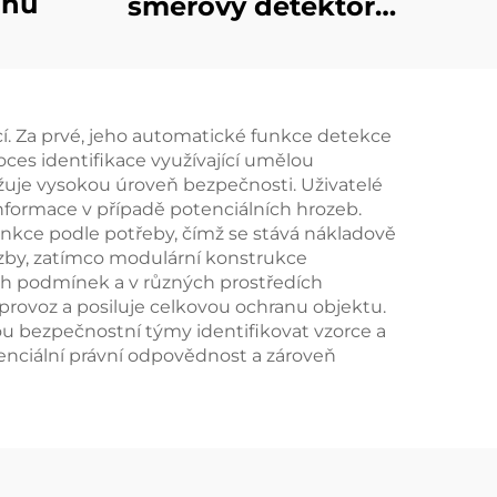
onů
směrový detektor
dronů
í. Za prvé, jeho automatické funkce detekce
roces identifikace využívající umělou
ržuje vysokou úroveň bezpečnosti. Uživatelé
 informace v případě potenciálních hrozeb.
unkce podle potřeby, čímž se stává nákladově
ozby, zatímco modulární konstrukce
h podmínek a v různých prostředích
provoz a posiluje celkovou ochranu objektu.
u bezpečnostní týmy identifikovat vzorce a
enciální právní odpovědnost a zároveň