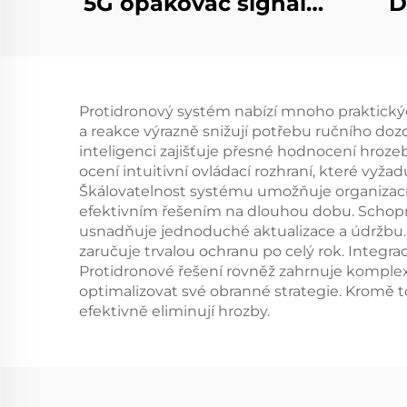
5G opakovač signálu
D
2G 3G 4G zesilovač
dr
Protidronový systém nabízí mnoho praktickýc
a reakce výrazně snižují potřebu ručního dozo
inteligenci zajišťuje přesné hodnocení hroze
ocení intuitivní ovládací rozhraní, které vyž
Škálovatelnost systému umožňuje organizacím
efektivním řešením na dlouhou dobu. Schopno
usnadňuje jednoduché aktualizace a údržbu.
zaručuje trvalou ochranu po celý rok. Integr
Protidronové řešení rovněž zahrnuje komplex
optimalizovat své obranné strategie. Kromě 
efektivně eliminují hrozby.