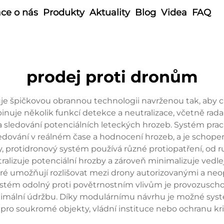
ce o nás
Produkty
Aktuality
Blog
Videa
FAQ
prodej proti dronům
e špičkovou obrannou technologii navrženou tak, aby ch
nuje několik funkcí detekce a neutralizace, včetně rad
 a sledování potenciálních leteckých hrozeb. Systém pra
ledování v reálném čase a hodnocení hrozeb, a je schop
y, protidronový systém používá různé protiopatření, od r
ralizuje potenciální hrozby a zároveň minimalizuje vedl
teré umožňují rozlišovat mezi drony autorizovanými a ne
Systém odolný proti povětrnostním vlivům je provozuschop
inimální údržbu. Díky modulárnímu návrhu je možné sy
ro soukromé objekty, vládní instituce nebo ochranu krit