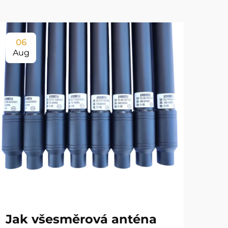
06
0
Aug
Au
Jak všesměrová anténa
Ja