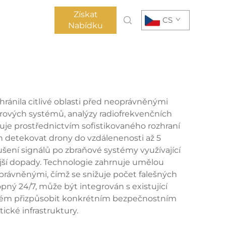
Získat
CS
Nabídku
ránila citlivé oblasti před neoprávněnými
arových systémů, analýzy radiofrekvenčních
cuje prostřednictvím sofistikovaného rozhraní
en detekovat drony do vzdálenenosti až 5
ušení signálů po zbraňové systémy využívající
ejší dopady. Technologie zahrnuje umělou
oprávněnými, čímž se snižuje počet falešných
ný 24/7, může být integrován s existující
stém přizpůsobit konkrétním bezpečnostním
ické infrastruktury.