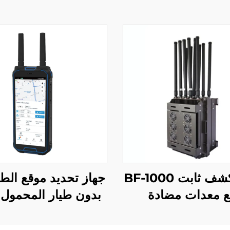
جهاز كشف ثابت BF-1000
جهاز تحديد موقع الط
 معدات مضادة
طائرات المُسيّرة
H2L