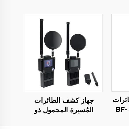
ائرات
جهاز كشف الطائرات
بدون طيار المحمول BF-
المُسيرة المحمول ذو
الاتجاه المحدد BF-S30