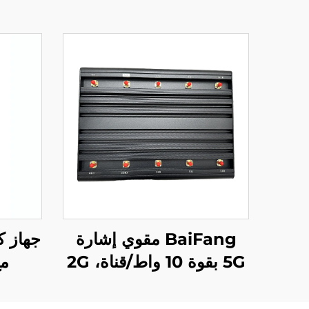
BaiFang مقوي إشارة
5G بقوة 10 واط/قناة، 2G
مع
3G 4G
لل