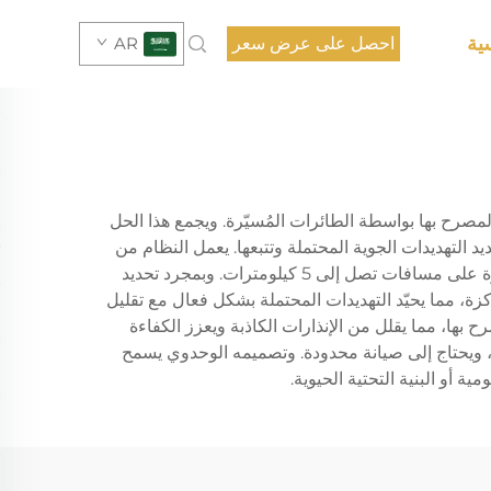
ية
احصل على عرض سعر
AR
صرح بها بواسطة الطائرات المُسيّرة. ويجمع هذا الحل
 التهديدات الجوية المحتملة وتتبعها. يعمل النظام من
خلال واجهة قيادة وسيطرة متطورة توفر مراقبة في الوقت الفعلي وتقييمًا للتهديد، وهو قادر على اكتشاف الطائرات المُسيّرة على مسافات تصل إلى 5 كيلومترات. وبمجرد تحديد
، مما يحيّد التهديدات المحتملة بشكل فعال مع تقليل
ح بها، مما يقلل من الإنذارات الكاذبة ويعزز الكفاءة
ة، ويحتاج إلى صيانة محدودة. وتصميمه الوحدوي يسمح
ة أو البنية التحتية الحيوية.