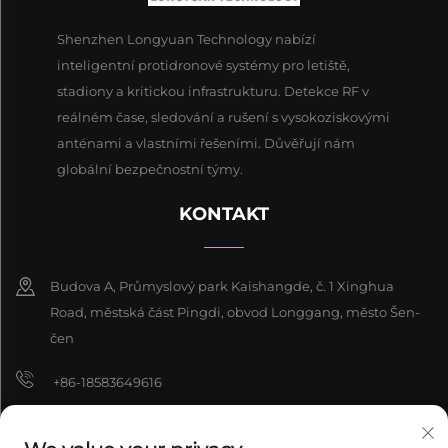
Shenzhen Longyuan Technology nabízí
inteligentní protidronové systémy pro letiště,
stadiony a kritickou infrastrukturu. Detekce RF v
reálném čase, sledování a rušení s vysokoziskovými
anténami a vlastními řešeními. Důvěřují nám
globální bezpečnostní týmy.
KONTAKT
Budova A, Průmyslový park Kaishangde, č. 1 Xinghua
Road, městská část Pingdi, obvod Longgang, město Šen-
čen
+86-18583649616
[email protected]