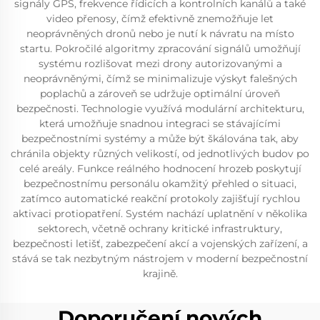
signály GPS, frekvence řídicích a kontrolních kanálů a také
video přenosy, čímž efektivně znemožňuje let
neoprávněných dronů nebo je nutí k návratu na místo
startu. Pokročilé algoritmy zpracování signálů umožňují
systému rozlišovat mezi drony autorizovanými a
neoprávněnými, čímž se minimalizuje výskyt falešných
poplachů a zároveň se udržuje optimální úroveň
bezpečnosti. Technologie využívá modulární architekturu,
která umožňuje snadnou integraci se stávajícími
bezpečnostními systémy a může být škálována tak, aby
chránila objekty různých velikostí, od jednotlivých budov po
celé areály. Funkce reálného hodnocení hrozeb poskytují
bezpečnostnímu personálu okamžitý přehled o situaci,
zatímco automatické reakční protokoly zajišťují rychlou
aktivaci protiopatření. Systém nachází uplatnění v několika
sektorech, včetně ochrany kritické infrastruktury,
bezpečnosti letišť, zabezpečení akcí a vojenských zařízení, a
stává se tak nezbytným nástrojem v moderní bezpečnostní
krajině.
Doporučení nových