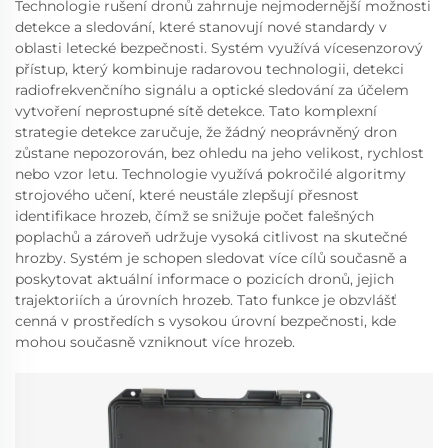
Technologie rušení dronů zahrnuje nejmodernější možnosti
detekce a sledování, které stanovují nové standardy v
oblasti letecké bezpečnosti. Systém využívá vícesenzorový
přístup, který kombinuje radarovou technologii, detekci
radiofrekvenčního signálu a optické sledování za účelem
vytvoření neprostupné sítě detekce. Tato komplexní
strategie detekce zaručuje, že žádný neoprávněný dron
zůstane nepozorován, bez ohledu na jeho velikost, rychlost
nebo vzor letu. Technologie využívá pokročilé algoritmy
strojového učení, které neustále zlepšují přesnost
identifikace hrozeb, čímž se snižuje počet falešných
poplachů a zároveň udržuje vysoká citlivost na skutečné
hrozby. Systém je schopen sledovat více cílů současně a
poskytovat aktuální informace o pozicích dronů, jejich
trajektoriích a úrovních hrozeb. Tato funkce je obzvlášť
cenná v prostředích s vysokou úrovní bezpečnosti, kde
mohou současně vzniknout více hrozeb.