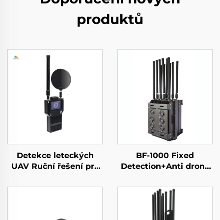
produktů
Detekce leteckých
BF-1000 Fixed
UAV Ruční řešení pro
Detection+Anti drone
ochranu perimetru
Equipment
proti dronům
Přenosný detektor
signálu s dlouhým