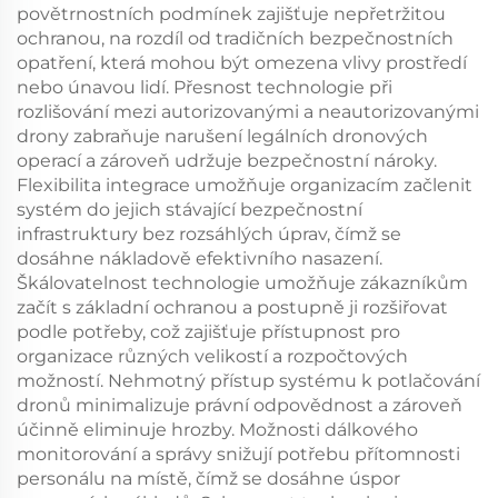
povětrnostních podmínek zajišťuje nepřetržitou
ochranou, na rozdíl od tradičních bezpečnostních
opatření, která mohou být omezena vlivy prostředí
nebo únavou lidí. Přesnost technologie při
rozlišování mezi autorizovanými a neautorizovanými
drony zabraňuje narušení legálních dronových
operací a zároveň udržuje bezpečnostní nároky.
Flexibilita integrace umožňuje organizacím začlenit
systém do jejich stávající bezpečnostní
infrastruktury bez rozsáhlých úprav, čímž se
dosáhne nákladově efektivního nasazení.
Škálovatelnost technologie umožňuje zákazníkům
začít s základní ochranou a postupně ji rozšiřovat
podle potřeby, což zajišťuje přístupnost pro
organizace různých velikostí a rozpočtových
možností. Nehmotný přístup systému k potlačování
dronů minimalizuje právní odpovědnost a zároveň
účinně eliminuje hrozby. Možnosti dálkového
monitorování a správy snižují potřebu přítomnosti
personálu na místě, čímž se dosáhne úspor