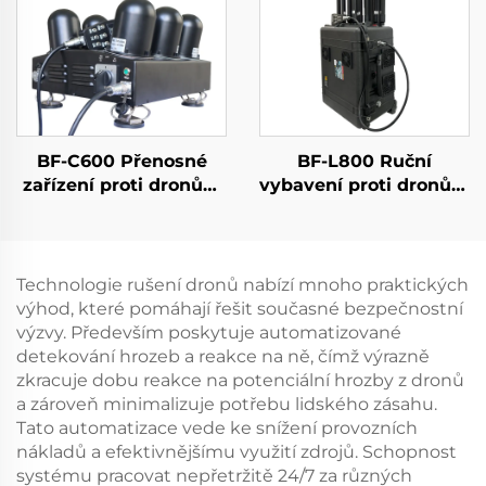
dosahem pro FPV
BF-C600 Přenosné
BF-L800 Ruční
zařízení proti dronům
vybavení proti dronům
s funkcí anti-FPV
v tažné skříňce
Technologie rušení dronů nabízí mnoho praktických
výhod, které pomáhají řešit současné bezpečnostní
výzvy. Především poskytuje automatizované
detekování hrozeb a reakce na ně, čímž výrazně
zkracuje dobu reakce na potenciální hrozby z dronů
a zároveň minimalizuje potřebu lidského zásahu.
Tato automatizace vede ke snížení provozních
nákladů a efektivnějšímu využití zdrojů. Schopnost
systému pracovat nepřetržitě 24/7 za různých