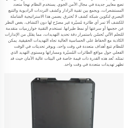
تضع معايير جديدة في مجال الأمن الجوي. يستخدم النظام نهجاً متعدد
المستشعرات، ويجمع بين تقنية الرادار وكشف الترددات الراديوية والتتبع
البصري لتكوين شبكة كشف لا تُخترق. يضمن هذا الاستراتيجية الشاملة
للكشف ألا تمر أي طائرة مُسيّرة غير مصرّح لها دون اكتشاف، بغض النظر
عن حجمها أو سرعتها أو نمط طيرانها. تستخدم التقنية خوارزميات متقدمة
للتعلم الآلي تُحسّن باستمرار دقة تحديد التهديدات، مما يقلل من الإنذارات
الكاذبة مع الحفاظ على الحساسية العالية تجاه التهديدات الحقيقية. يمكن
للنظام تتبع أهداف متعددة في وقت واحد، ويوفر تحديثات في الوقت
الفعلي حول مواقع الطائرات المُسيّرة ومساراتها ومستوى التهديد الذي
تمثله. تُعد هذه القدرة ذات قيمة خاصة في البيئات عالية الأمان حيث قد
تظهر تهديدات متعددة في وقت واحد.