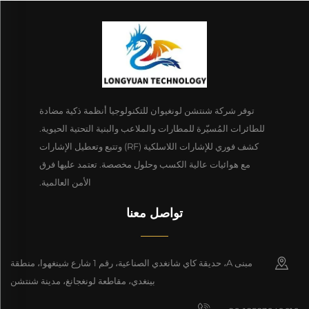
توفر شركة شنتشن لونغيوان للتكنولوجيا أنظمة ذكية مضادة
للطائرات المُسيّرة للمطارات والملاعب والبنية التحتية الحيوية.
كشف فوري للإشارات اللاسلكية (RF) وتتبع وتعطيل الإشارات
مع هوائيات عالية الكسب وحلول مخصصة. تعتمد عليها فرق
الأمن العالمية.
تواصل معنا
مبنى A، حديقة كاي شانغدي الصناعية، رقم 1 شارع شينغهوا، منطقة
بينغدي، مقاطعة لونغجانغ، مدينة شنتشن