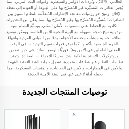
العالمي (GPS)، وتَرددات الأوامر والسيطرة، وقنوات البث المرئي، مما
يُجبر الطائرات المُسيَّرة غير المُصرَّح بها على الهبوط أو العودة إلى نقطة
الإقلاع. وتتيح خوارزميات معالجة الإشارات المُتقدِّمة للنظام التمييز بين
الطائرات المُسيَّرة المُصرَّح بها وغير المُصرَّح بها، مما يقلل من التحذيرات
الكاذبة مع الحفاظ على مستويات الأمان المثلى. ويتمتَّع النظام ببنية
مودولية تتيح دمجه بسهولة مع البنية التحتية للأمن القائمة، ويمكن توسيع
نطاقه لحماية منشآت مختلفة الأحجام، بدءًا من المباني الفردية وانتهاءً
بالحرم الجامعية بأكملها. كما توفر قدرات تقييم التهديدات في الوقت
الفعلي للعاملين في الأمن وعيًا فوريًّا بالوضع السائد، في حين تضمن
بروتوكولات الاستجابة الآلية نشرًا سريعًا للإجراءات المضادة. وتمتد
تطبيقات النظام عبر قطاعات متعددة، تشمل حماية البنية التحتية المُهمة،
والأمن في المطارات، والأمن في الفعاليات، والمنشآت العسكرية، مما
يجعله أداة لا غنى عنها في البيئة الأمنية الحديثة.
توصيات المنتجات الجديدة