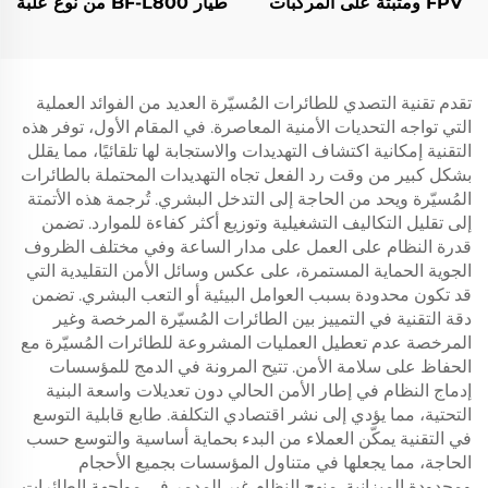
FPV ومثبتة على المركبات
طيار BF-L800 من نوع علبة
لمكافحة الطائرات المُسيّرة
سحب
تقدم تقنية التصدي للطائرات المُسيّرة العديد من الفوائد العملية
التي تواجه التحديات الأمنية المعاصرة. في المقام الأول، توفر هذه
التقنية إمكانية اكتشاف التهديدات والاستجابة لها تلقائيًا، مما يقلل
بشكل كبير من وقت رد الفعل تجاه التهديدات المحتملة بالطائرات
المُسيّرة ويحد من الحاجة إلى التدخل البشري. تُرجمة هذه الأتمتة
إلى تقليل التكاليف التشغيلية وتوزيع أكثر كفاءة للموارد. تضمن
قدرة النظام على العمل على مدار الساعة وفي مختلف الظروف
الجوية الحماية المستمرة، على عكس وسائل الأمن التقليدية التي
قد تكون محدودة بسبب العوامل البيئية أو التعب البشري. تضمن
دقة التقنية في التمييز بين الطائرات المُسيّرة المرخصة وغير
المرخصة عدم تعطيل العمليات المشروعة للطائرات المُسيّرة مع
الحفاظ على سلامة الأمن. تتيح المرونة في الدمج للمؤسسات
إدماج النظام في إطار الأمن الحالي دون تعديلات واسعة البنية
التحتية، مما يؤدي إلى نشر اقتصادي التكلفة. طابع قابلية التوسع
في التقنية يمكّن العملاء من البدء بحماية أساسية والتوسع حسب
الحاجة، مما يجعلها في متناول المؤسسات بجميع الأحجام
ومحدودة الميزانية. منهج النظام غير المدمر في مواجهة الطائرات