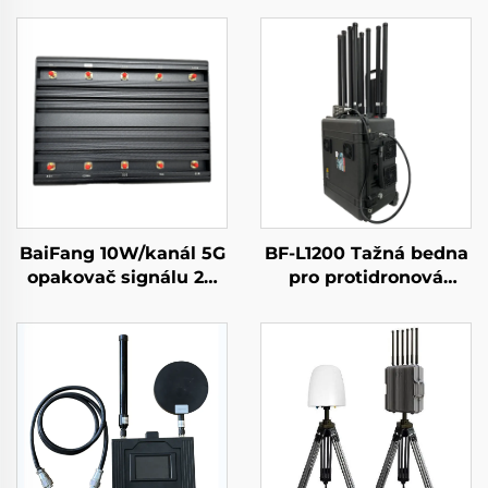
BaiFang 10W/kanál 5G
BF-L1200 Tažná bedna
opakovač signálu 2G
pro protidronová
3G 4G zesilovač
opatření