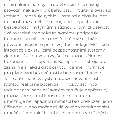
minimálními nároky na údržbu, čímž se snižují
provozní náklady v průběhu času. Intuitivní ovládací
rozhraní umožňuje rychlou instalaci a obsluhu bez
nutnosti rozsáhlého školení, a tím je přístupné
bezpečnostním týmům s různou úrovní zkušeností.
Škálovatelná architektura systému podporuje
budoucí aktualizace a rozšíření, čímž se chrání
původní investice i při rozvoji technologií. Možnosti
integrace s existujícími bezpečnostními systémy
zjednodušují provoz a zvyšují celkovou účinnost
bezpečnostních opatření. Komplexní nástroje pro
záznam a analýzu dat poskytují cenné informace
pro plánování bezpečnosti a hodnocení hrozeb.
Jeho automatický systém upozorňování zajistí
rychlou reakci na potenciální hrozby, zatímco
redundantní napájecí systém zaručuje nepřetržitý
provoz. Kompaktní konstrukce detektoru
umožňuje nenápadnou instalaci bez poškození jeho
účinnosti a jeho možnosti dálkového monitorování
umožňují centrální řízení více jednotek ve různých