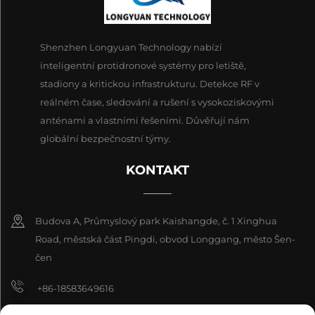
Shenzhen Longyuan Technology nabízí
inteligentní protidronové systémy pro letiště,
stadiony a kritickou infrastrukturu. Detekce RF v
reálném čase, sledování a rušení s vysokoziskovými
anténami a vlastními řešeními. Důvěřují nám
globální bezpečnostní týmy.
KONTAKT
Budova A, Průmyslový park Kaishangde, č. 1 Xinghua
Road, městská část Pingdi, obvod Longgang, město Šen-
čen
+86-18583649616