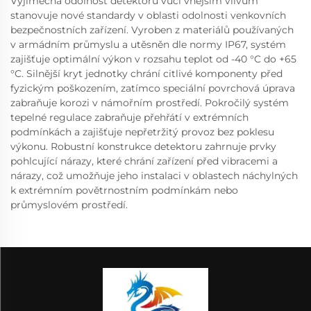
Výjimečná odolnost detektoru vůči vnějším vlivům
stanovuje nové standardy v oblasti odolnosti venkovních
bezpečnostních zařízení. Vyroben z materiálů používaných
v armádním průmyslu a utěsněn dle normy IP67, systém
zajišťuje optimální výkon v rozsahu teplot od -40 °C do +65
°C. Silnější kryt jednotky chrání citlivé komponenty před
fyzickým poškozením, zatímco speciální povrchová úprava
zabraňuje korozi v námořním prostředí. Pokročilý systém
tepelné regulace zabraňuje přehřátí v extrémních
podmínkách a zajišťuje nepřetržitý provoz bez poklesu
výkonu. Robustní konstrukce detektoru zahrnuje prvky
pohlcující nárazy, které chrání zařízení před vibracemi a
nárazy, což umožňuje jeho instalaci v oblastech náchylných
k extrémním povětrnostním podmínkám nebo
průmyslovém prostředí.