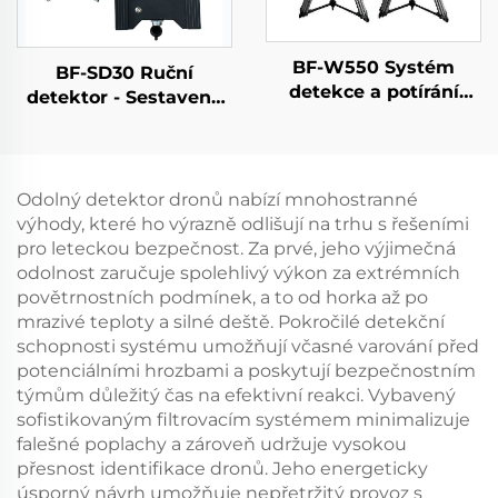
BF-W550 Systém
BF-SD30 Ruční
detekce a potírání
detektor - Sestavená
dronů
verze
Odolný detektor dronů nabízí mnohostranné
výhody, které ho výrazně odlišují na trhu s řešeními
pro leteckou bezpečnost. Za prvé, jeho výjimečná
odolnost zaručuje spolehlivý výkon za extrémních
povětrnostních podmínek, a to od horka až po
mrazivé teploty a silné deště. Pokročilé detekční
schopnosti systému umožňují včasné varování před
potenciálními hrozbami a poskytují bezpečnostním
týmům důležitý čas na efektivní reakci. Vybavený
sofistikovaným filtrovacím systémem minimalizuje
falešné poplachy a zároveň udržuje vysokou
přesnost identifikace dronů. Jeho energeticky
úsporný návrh umožňuje nepřetržitý provoz s