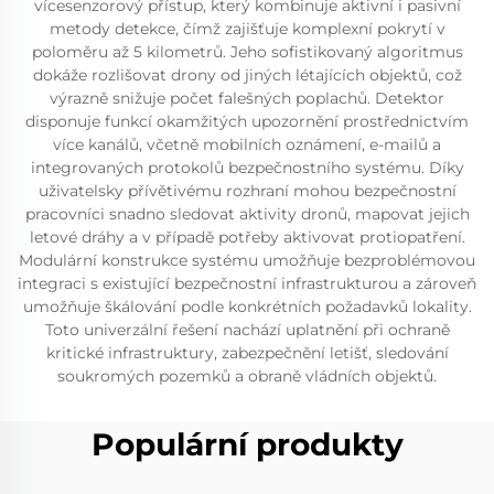
vícesenzorový přístup, který kombinuje aktivní i pasivní
metody detekce, čímž zajišťuje komplexní pokrytí v
poloměru až 5 kilometrů. Jeho sofistikovaný algoritmus
dokáže rozlišovat drony od jiných létajících objektů, což
výrazně snižuje počet falešných poplachů. Detektor
disponuje funkcí okamžitých upozornění prostřednictvím
více kanálů, včetně mobilních oznámení, e-mailů a
integrovaných protokolů bezpečnostního systému. Díky
uživatelsky přívětivému rozhraní mohou bezpečnostní
pracovníci snadno sledovat aktivity dronů, mapovat jejich
letové dráhy a v případě potřeby aktivovat protiopatření.
Modulární konstrukce systému umožňuje bezproblémovou
integraci s existující bezpečnostní infrastrukturou a zároveň
umožňuje škálování podle konkrétních požadavků lokality.
Toto univerzální řešení nachází uplatnění při ochraně
kritické infrastruktury, zabezpečnění letišť, sledování
soukromých pozemků a obraně vládních objektů.
Populární produkty