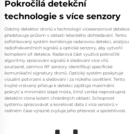
Pokročilá detekční
technologie s více senzory
Odolný detektor dronů s technologií vícesenzorové detekce
představuje průlom v oblasti leteckého dohledávání. Tento
sofistikovaný systém kombinuje radarovou detekci, analýzu
radiofrekvenčních signálů a optické senzory, aby vytvořil
komplexní síť detekce. Radarová část využívá pokročilé
algoritmy zpracování signálů k sledování více cílů
současně, zatímco RF senzory identifikují specifické
komunikační signatury dronů. Optický systém poskytuje
vizuální potvrzení a sledování i za nízkého osvětlení. Tento
trojité vrstvený přístup k detekci zajišťuje maximální
pokrytí a minimální slepé místa, čímž vzniká neprostupná
detekční clona kolem chráněných oblastí. Schopnost
systému zpracovávat a korelovat data z více senzorů v
reálném čase výrazně zvyšuje jeho přesnost a spolehlivost.