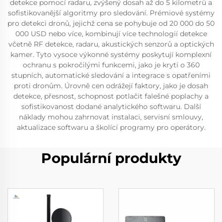
detekce pomocí radaru, zvýšený dosah až do 5 kilometrů a
sofistikovanější algoritmy pro sledování. Prémiové systémy
pro detekci dronů, jejichž cena se pohybuje od 20 000 do 50
000 USD nebo více, kombinují více technologií detekce
včetně RF detekce, radaru, akustických senzorů a optických
kamer. Tyto vysoce výkonné systémy poskytují komplexní
ochranu s pokročilými funkcemi, jako je krytí o 360
stupních, automatické sledování a integrace s opatřeními
proti dronům. Úrovně cen odrážejí faktory, jako je dosah
detekce, přesnost, schopnost potlačit falešné poplachy a
sofistikovanost dodané analytického softwaru. Další
náklady mohou zahrnovat instalaci, servisní smlouvy,
aktualizace softwaru a školící programy pro operátory.
Populární produkty