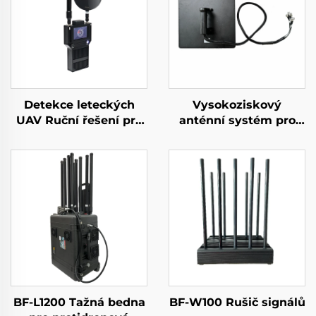
Detekce leteckých
Vysokoziskový
UAV Ruční řešení pro
anténní systém pro
ochranu perimetru
detekci dlouhého
proti dronům
dosahu v určitém
Přenosný detektor
směru, rušič signálů
signálu s dlouhým
UAV, účinná
dosahem pro FPV
frekvenční ochrana
proti signálům dronů
BF-L1200 Tažná bedna
BF-W100 Rušič signálů