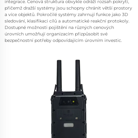
integrace. Cenová struktura obvykle odráží rozsah pokrytí,
přičemž dražší systémy jsou schopny chránit větší prostory
a více objektů. Pokročilé systémy zahrnují funkce jako 3D
sledování, klasifikaci cílů a automatické reakční protokoly.
Dostupné možnosti pojištění na různých cenových
úrovních umožňují organizacím přizpůsobit své
bezpečnostní potřeby odpovídajícím úrovním investic.