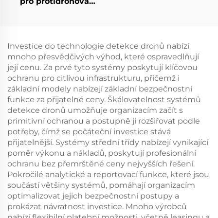
pro protidronová
opatření
Investice do technologie detekce dronů nabízí
mnoho přesvědčivých výhod, které ospravedlňují
její cenu. Za prvé tyto systémy poskytují klíčovou
ochranu pro citlivou infrastrukturu, přičemž i
základní modely nabízejí základní bezpečnostní
funkce za přijatelné ceny. Škálovatelnost systémů
detekce dronů umožňuje organizacím začít s
primitivní ochranou a postupně ji rozšiřovat podle
potřeby, čímž se počáteční investice stává
přijatelnější. Systémy střední třídy nabízejí vynikající
poměr výkonu a nákladů, poskytují profesionální
ochranu bez přemrštěné ceny nejvyšších řešení.
Pokročilé analytické a reportovací funkce, které jsou
součástí většiny systémů, pomáhají organizacím
optimalizovat jejich bezpečnostní postupy a
prokázat návratnost investice. Mnoho výrobců
nabízí flexibilní platební možnosti, včetně leasingu a