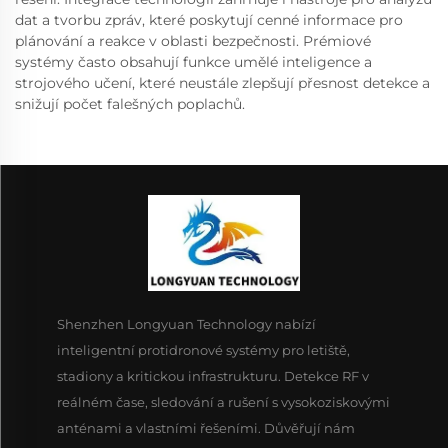
dat a tvorbu zpráv, které poskytují cenné informace pro
plánování a reakce v oblasti bezpečnosti. Prémiové
systémy často obsahují funkce umělé inteligence a
strojového učení, které neustále zlepšují přesnost detekce a
snižují počet falešných poplachů.
Shenzhen Longyuan Technology nabízí
inteligentní protidronové systémy pro letiště,
stadiony a kritickou infrastrukturu. Detekce RF v
reálném čase, sledování a rušení s vysokoziskovými
anténami a vlastními řešeními. Důvěřují nám