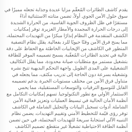
يقدم كاشف الطائرات المُعقّم مزايا عديدة وجذابة تجعله مميزًا في
سوق حلول الأمن الجوي. أولاً، تضمن متانته الاستثنائية أداءً
مستقرًا في ظل الظروف الجوية القاسية، من الحرارة الشديدة
إلى درجات الحرارة المجمدة والأمطار الغزيرة. توفر إمكانيات
الكشف المتقدمة في النظام إنذارًا مبكرًا من التهديدات المحتملة،
مما يمنح فرق الأمن وقتًا حيويًا للرد بفعالية. يقلل نظام التصفية
المتطور في الكاشف من الإيجابيات الخاطئة مع الحفاظ على دقة
عالية في تحديد الطائرات المُعقّبة. يسمح تصميمه الموفر للطاقة
بتشغيل مستمر مع متطلبات صيانة محدودة، مما يقلل التكاليف
التشغيلية على المدى الطويل. واجهة التحكم البديهية تتيح نشره
وتشغيله بسرعة دون الحاجة إلى تدريب مكثف، مما يجعله في
متناول فرق الأمن من مختلف مستويات الخبرة. يدعم تصميمه
القابل للتوسيع الترقيات والتوسعات المستقبلية، مما يحمي
الاستثمار الأولي مع تطور التكنولوجيا. تسهم إمكانيات التكامل مع
أنظمة الأمان الحالية في تبسيط العمليات وتعزيز فعالية الأمن
الشاملة. أدوات تسجيل البيانات والتحليل الشاملة في الكاشف
توفر رؤى قيّمة للتخطيط الأمني وتقييم التهديدات. يضمن نظام
التنبيه الآلي استجابةً سريعةً للتهديدات المحتملة، في حين تضمن
أنظمة الطاقة الاحتياطية تشغيلًا غير متقطع. تصميم الكاشف