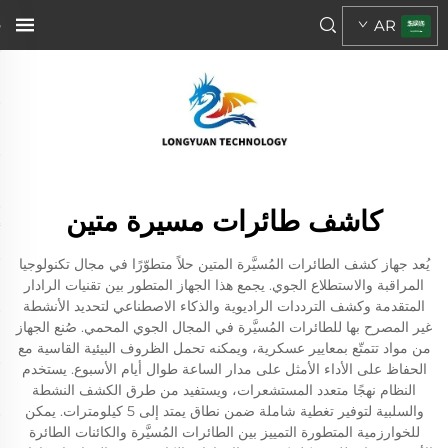
AR
كاشف طائرات مسيرة متين
يُعد جهاز كشف الطائرات المُسيَّرة المتين حلاً متطوّرًا في مجال تكنولوجيا
المراقبة والاستطلاع الجوي. يجمع هذا الجهاز المتطور بين تقنيات الرادار
المتقدمة وكشف الترددات الراديوية والذكاء الاصطناعي لتحديد الأنشطة
غير المصرح بها للطائرات المُسيَّرة في المجال الجوي المحمي. صُنع الجهاز
من مواد تتمتّع بمعايير عسكرية، ويمكنه تحمل الظروف البيئية القاسية مع
الحفاظ على الأداء الأمثل على مدار الساعة طوال أيام الأسبوع. يستخدم
النظام نهجًا متعدد المستشعرات، ويستفيد من طرق الكشف النشطة
والسلبية لتوفير تغطية شاملة ضمن نطاق يمتد إلى 5 كيلومترات. يمكن
للخوارزمية المتطورة التمييز بين الطائرات المُسيَّرة والكائنات الطائرة