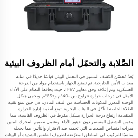
الصَّلابة والتحمّل أمام الظروف البيئية
يُعدّ مُحسّن الكشف المتميز في التحمل البيئي قياسًا جديدًا في متانة
معدات الأمن الخارجية. تم تصنيع الجهاز باستخدام مواد من الدرجة
العسكرية وتم إغلاقه وفق معايير IP67، حيث يحافظ النظام على الأداء
الأمثل في درجات حرارة تتراوح بين -40°م و+65°م. ويحمي هيكل
الوحدة المعزز المكونات الحساسة من التلف المادي، في حين تمنع تقنية
الطلاء الخاصة التآكل في البيئات البحرية. تمنع أنظمة إدارة الحرارة
المتقدمة ارتفاع درجة الحرارة بشكل مفرط في الظروف القاسية، مما
يضمن التشغيل المستمر دون تدهور الأداء. وتشمل تصميم المحرك المتين
ميزات امتصاص الصدمات التي تحميه ضد الاهتزاز والتأثير، مما يجعله
مناسبًا للتركيب في المناطق المعرّضة لظروف الطقس الشديدة أو البيئات