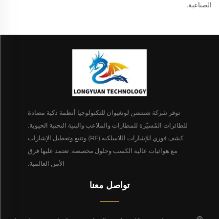
الصناعية.
توفر شركة شنتشن لونغيوان للتكنولوجيا أنظمة ذكية مضادة
للطائرات المُسيّرة للمطارات والملاعب والبنية التحتية الحيوية.
كشف فوري للإشارات اللاسلكية (RF) وتتبع وتعطيل الإشارات
مع هوائيات عالية الكسب وحلول مخصصة. تعتمد عليها فرق
الأمن العالمية.
تواصل معنا