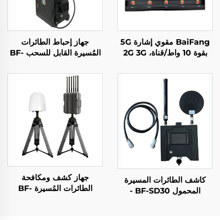
BaiFang مقوي إشارة 5G
جهاز إحباط الطائرات
بقوة 10 واط/قناة، 2G 3G
المُسيرة القابل للسحب BF-
L1200
4G
جهاز كشف ومكافحة
كاشف الطائرات المسيرة
الطائرات المُسيرة BF-
المحمول BF-SD30 -
W550
الإصدار المجمع