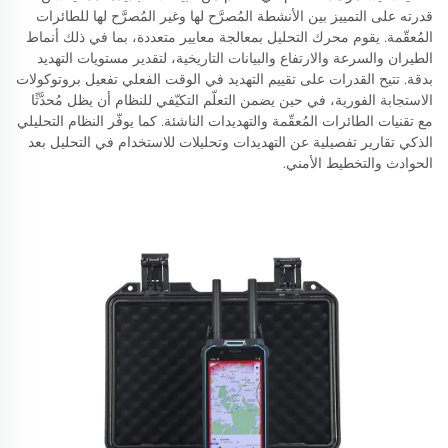
قدرته على التمييز بين الأنشطة المُصرَّح لها وغير المُصرَّح لها للطائرات
المُعقّمة. يقوم محرك التحليل بمعالجة معايير متعددة، بما في ذلك أنماط
الطيران والسرعة والارتفاع والبيانات التاريخية، لتقدير مستويات التهديد
بدقة. تتيح القدرات على تقييم التهديد في الوقت الفعلي تفعيل بروتوكولات
الاستجابة الفورية، في حين يضمن التعلّم التكيّفي للنظام أن يظل مُحدَّثًا
مع تقنيات الطائرات المُعقّمة والتهديدات الناشئة. كما يوفّر النظام التحليلي
الذكي تقارير تفصيلية عن التهديدات وتحليلات للاستخدام في التحليل بعد
الحوادث والتخطيط الأمني.