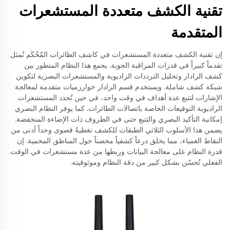
تقنية الكشف متعددة المستشعرات
المتقدمة
إن تقنية الكشف متعددة المستشعرات في كاشف الطائرات المُُحْكَم تُمثل
تقدماً كبيراً في قدرات المراقبة الجوية. يجمع هذا النظام المتطور بين
كشف الرادار وتحليل الترددات الراديوية والمستشعرات البصرية لتكوين
شبكة كشف شاملة. ويستخدم قسم الرادار خوارزميات متقدمة لمعالجة
الإشارات لتتبع عدة أهداف في وقت واحد، في حين تُحدد المستشعرات
الراديوية التوقيعات الخاصة باتصالات الطائرات. كما يوفر النظام البصري
إمكانية التأكيد البصري والتتبع حتى في الظروف ذات الإضاءة المنخفضة.
يضمن هذا الأسلوب الثلاثي الطبقات للكشف تغطيةً قصوى وحداً أدنى من
النقاط العمياء، مما يخلق درعاً كشفياً محصناً حول المناطق المحمية. إن
قدرة النظام على معالجة البيانات وربطها من عدة مستشعرات في الوقت
الفعلي تُحسّن بشكل كبير من دقة النظام وموثوقيته.