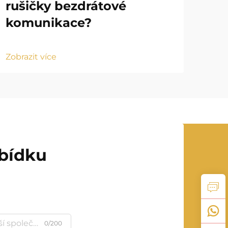
rušičky bezdrátové
bě
komunikace?
Zobr
Zobrazit více
abídku
0/200