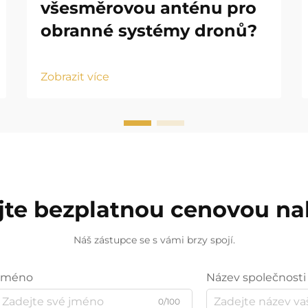
všesměrovou anténu pro
obranné systémy dronů?
Zobrazit více
jte bezplatnou cenovou n
Náš zástupce se s vámi brzy spojí.
Jméno
Název společnosti
0/100