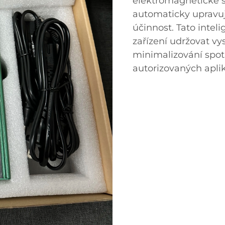
elektromagnetické s
automaticky upravuj
účinnost. Tato inte
zařízení udržovat v
minimalizování spot
autorizovaných apli