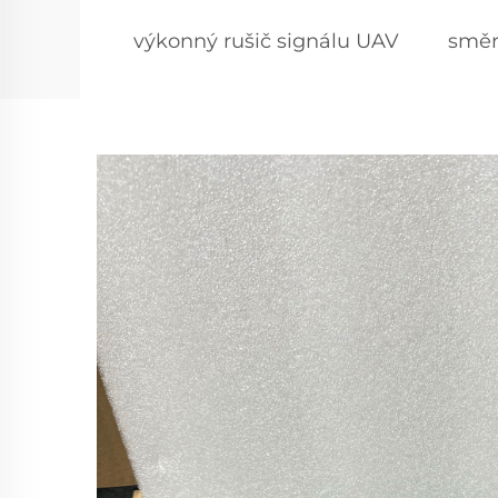
výkonný rušič signálu UAV
směr