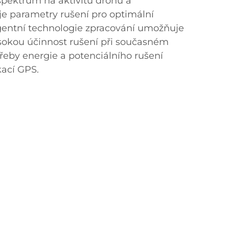
pektrum na aktivitu dronů a
e parametry rušení pro optimální
ligentní technologie zpracování umožňuje
ysokou účinnost rušení při současném
řeby energie a potenciálního rušení
kací GPS.