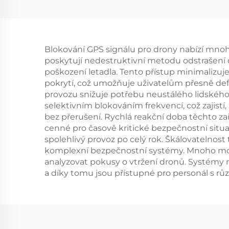
ochranu perimetru
ant
proti dronům
sk
Přenosný detektor
Blokování GPS signálu pro drony nabízí mnoh
signálu s dlouhým
poskytují nedestruktivní metodu odstrašení 
dosahem pro FPV
poškození letadla. Tento přístup minimalizuj
pokrytí, což umožňuje uživatelům přesně d
provozu snižuje potřebu neustálého lidského
selektivním blokováním frekvencí, což zajist
bez přerušení. Rychlá reakční doba těchto z
cenné pro časově kritické bezpečnostní situ
spolehlivý provoz po celý rok. Škálovatelnost
komplexní bezpečnostní systémy. Mnoho mod
analyzovat pokusy o vtržení dronů. Systémy r
a díky tomu jsou přístupné pro personál s rů