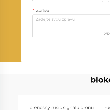
Zpráva
0/1
blok
přenosný rušič signálu dronu
ru