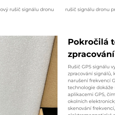
ový rušič signálu dronu
rušič signálu dronu p
Pokročilá 
zpracování
Rušič GPS signálu v
zpracování signálů,
narušení frekvencí G
technologie dokáže r
aplikacemi GPS, čímž
okolních elektronic
skenování frekvencí