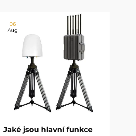
06
0
Aug
Au
Ja
Jaké jsou hlavní funkce
dr