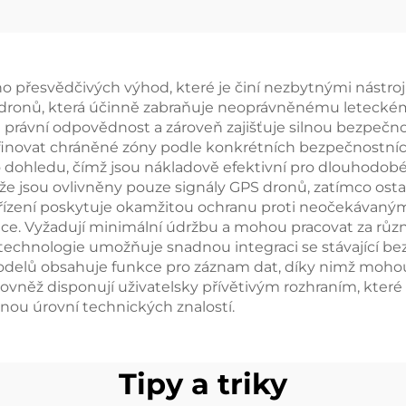
éna s litinovou
drone Equipm
říní pro detekci
dronů
o přesvědčivých výhod, které je činí nezbytnými nástroj
dronů, která účinně zabraňuje neoprávněnému leteckému
e právní odpovědnost a zároveň zajišťuje silnou bezpečn
efinovat chráněné zóny podle konkrétních bezpečnostní
 dohledu, čímž jsou nákladově efektivní pro dlouhodobé
í, že jsou ovlivněny pouze signály GPS dronů, zatímco 
ařízení poskytuje okamžitou ochranu proti neočekávaný
ace. Vyžadují minimální údržbu a mohou pracovat za rů
 technologie umožňuje snadnou integraci se stávající bez
elů obsahuje funkce pro záznam dat, díky nimž mohou 
ovněž disponují uživatelsky přívětivým rozhraním, které 
znou úrovní technických znalostí.
Tipy a triky