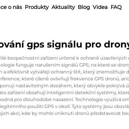
ce o nás
Produkty
Aktuality
Blog
Videa
FAQ
ování gps signálu pro dron
čilé bezpečnostní zařízení určené k ochraně uzavřenýc
ologie funguje narušením signálů GPS, na které se drony 
ch a efektivně vytvářejí ochranný štít, který znemožňuje
ference, které cíleně ovlivňují frekvence GPS dronů, aniž
sponují nastavitelným dosahem, který obvykle pokrývá ú
to zařízení obsahují inteligentní detekční systémy, které
hodná pro dlouhodobé nasazení. Technologie využívá sm
legitimního použití GPS v okolí. Tyto systémy jsou obzvl
ých akcí, kde by mohlo vniknutí dronů představovat be