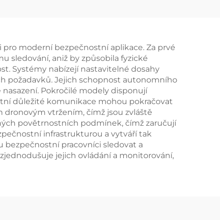
dronů
ent
i pro moderní bezpečnostní aplikace. Za prvé
 sledování, aniž by způsobila fyzické
ost. Systémy nabízejí nastavitelné dosahy
ch požadavků. Jejich schopnost autonomního
 nasazení. Pokročilé modely disponují
ostatní důležité komunikace mohou pokračovat
m dronovým vtržením, čímž jsou zvláště
zných povětrnostních podmínek, čímž zaručují
pečnostní infrastrukturou a vytváří tak
bezpečnostní pracovníci sledovat a
zjednodušuje jejich ovládání a monitorování,