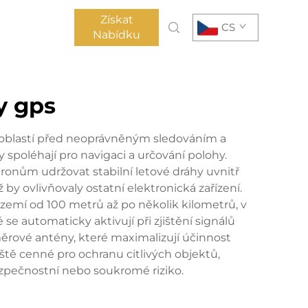
Získat
CS
Nabídku
y gps
h oblastí před neoprávněným sledováním a
spoléhají pro navigaci a určování polohy.
 dronům udržovat stabilní letové dráhy uvnitř
 by ovlivňovaly ostatní elektronická zařízení.
zemí od 100 metrů až po několik kilometrů, v
 se automaticky aktivují při zjištění signálů
ěrové antény, které maximalizují účinnost
áště cenné pro ochranu citlivých objektů,
zpečnostní nebo soukromé riziko.