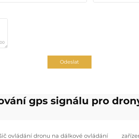
000
Odeslat
ování gps signálu pro dron
šič ovládání dronu na dálkové ovládání
zaříze