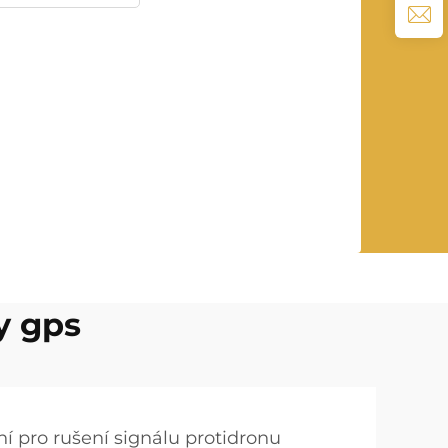
y gps
ní pro rušení signálu protidronu