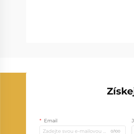
Získe
Email
0/100