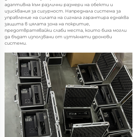
адаптивна към различни размери на обекти и
изисквания за сигурност. Напреднала система за
управление на силата на сигнала гарантира еднаква
защита в цялата зона на покритие,
предотвратявайки слаби места, които биха могли
да бъдат използвани от изтъкнати дронови
системи.