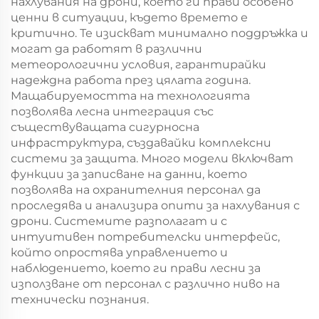
нахлувания на дрони, което ги прави особено
ценни в ситуации, където времето е
критично. Те изискват минимално поддръжка и
могат да работят в различни
метеорологични условия, гарантирайки
надеждна работа през цялата година.
Мащабируемостта на технологията
позволява лесна интеграция със
съществуващата сигурносна
инфраструктура, създавайки комплексни
системи за защита. Много модели включват
функции за записване на данни, което
позволява на охранителния персонал да
проследява и анализира опити за нахлувания с
дрони. Системите разполагат и с
интуитивен потребителски интерфейс,
който опростява управлението и
наблюдението, което ги прави лесни за
използване от персонал с различно ниво на
технически познания.