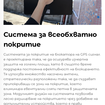
Система за всеобхватно
покритие
Системата за покритие на блокатора на GPS сигнал
е проектирана така, че да осигурява изчерпна
защита на големи площи, като в същото време
поддържа постоянна ефективност на блокирането.
Тя използва множество насочени антени,
стратегически разположени така, че да създават
припокриващи се зони на покритие, което
елиминира евентуални сляпи петна в защитената
зона. Модулният дизайн на системата позволява
лесно разширване на покритието чрез добавяне на
допълнителни устройства, което я прави