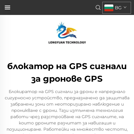
BG
блокатор на GPS сигнали
за дронове GPS
Блокиратор на GPS сигнали за дрони е напреднало
сигурносно устройство, предназначено да защитава
забранени зони от неоторизирано наблюдение и
проникване с дрони. Тази изтънчена технология
работи чрез разстройване на GPS сигналите, на
които дроните разчитат за навигация и
позициониране. Работейки на множество честоти,