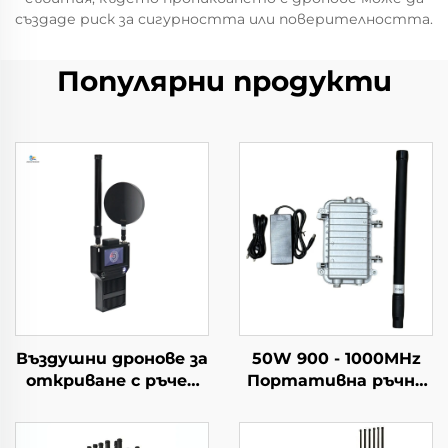
създаде риск за сигурността или поверителността.
Популярни продукти
Въздушни дронове за
50W 900 - 1000MHz
откриване с ръчен
Портативна ръчна
периметър Решения
антена с чугунен
за защита от
корпус за
дронове
противодействие