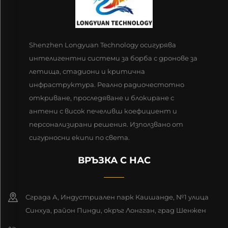
Shenzhen Longyuan Technology осигурява
интелигентни системи за борба с дронове за
летища, стадиони и критична
инфраструктура. Реално радиочестотно
откриване, проследяване и блокиране с
антени с висок печеливш коефициент и
персонализирани решения. Използвано от
сигурносни екипи по света.
ВРЪЗКА С НАС
Сграда А, Индустриален парк Каишанде, №1 улица
Синхуа, район Пинди, окръг Лонгган, град Шенжен