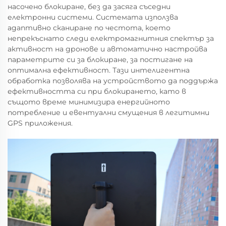
насочено блокиране, без да засяга съседни
електронни системи. Системата използва
адаптивно сканиране по честота, което
непрекъснато следи електромагнитния спектър за
активност на дронове и автоматично настройва
параметрите си за блокиране, за постигане на
оптимална ефективност. Тази интелигентна
обработка позволява на устройството да поддържа
ефективността си при блокирането, като в
същото време минимизира енергийното
потребление и евентуални смущения в легитимни
GPS приложения.