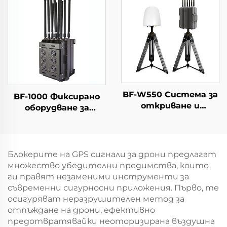
Портативен
на дронове
детектор на
сигнали с голям
обхват за FPV
BF-W550 Система за
BF-1000 Фиксирано
откриване и
оборудване за
противодействие
откриване +
на дронове
противодроново
оборудване
Блокерите на GPS сигнали за дрони предлагат
множество убедителни предимства, които
ги правят незаменими инструменти за
съвременни сигурносни приложения. Първо, те
осигуряват неразрушителен метод за
отпъждане на дрони, ефективно
предотвратявайки неоторизирана въздушна