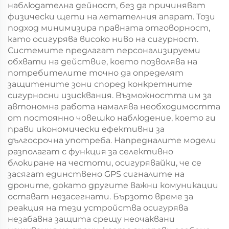
наблюдателна дейност, без да причиняват
физически щети на летателния апарат. Този
подход минимизира правната отговорност,
като осигурява високо ниво на сигурност.
Системите предлагат персонализируеми
обхвати на действие, което позволява на
потребителите точно да определят
защитените зони според конкретните
сигурносни изисквания. Възможността им за
автономна работа намалява необходимостта
от постоянно човешко наблюдение, което ги
прави икономически ефективни за
дългосрочна употреба. Напредналите модели
разполагат с функция за селективно
блокиране на честоти, осигурявайки, че се
засягат единствено GPS сигналите на
дроните, докато другите важни комуникации
остават незасегнати. Бързото време за
реакция на тези устройства осигурява
незабавна защита срещу неочаквани