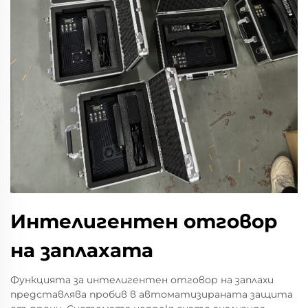
Интелигентен отговор
на заплахата
Функцията за интелигентен отговор на заплахи
представлява пробив в автоматизираната защита