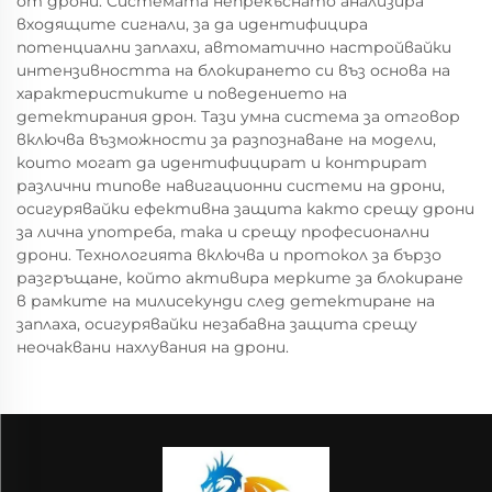
от дрони. Системата непрекъснато анализира
входящите сигнали, за да идентифицира
потенциални заплахи, автоматично настройвайки
интензивността на блокирането си въз основа на
характеристиките и поведението на
детектирания дрон. Тази умна система за отговор
включва възможности за разпознаване на модели,
които могат да идентифицират и контрират
различни типове навигационни системи на дрони,
осигурявайки ефективна защита както срещу дрони
за лична употреба, така и срещу професионални
дрони. Технологията включва и протокол за бързо
разгръщане, който активира мерките за блокиране
в рамките на милисекунди след детектиране на
заплаха, осигурявайки незабавна защита срещу
неочаквани нахлувания на дрони.