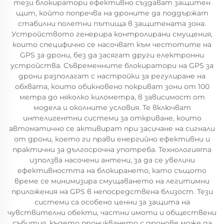
тези блокиратори ефективно създават защитен
щит, който попречва на дроните да поддържат
стабилни полетни пътища в защитената зона.
Устройството генерира контролирани смущения,
които специфично се насочват към честотите на
GPS за дрони, без да засягат други електронни
устройства. Съвременните блокиратори на GPS за
дрони разполагат с настройки за регулиране на
обхвата, които обикновено покриват зони от 100
метра до няколко километра, в зависимост от
модела и околните условия. Те включват
интелигентни системи за откриване, които
автоматично се активират при засичане на сигнали
от дрони, което ги прави енергийно ефективни и
практични за дългосрочна употреба. Технологията
използва насочени антени, за да се увеличи
ефективността на блокирането, като същото
време се минимизира смущаването на легитимни
приложения на GPS в непосредствена близост. Тези
системи са особено ценни за защита на
чувствителни обекти, частни имоти и обществени
събития, където проникването с дронове може да