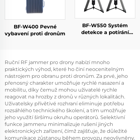
BF-W550 Systém
BF-W400 Pevné
detekce a potírání
vybavení proti dronům
dronů
Ruční RF jammer pro drony nabízí mnoho
praktických výhod, které ho činí neocenitelným
nástrojem pro obranu proti dronům. Za prvé, jeho
přenosný charakter umožňuje rychlé nasazení a
mobilitu, díky čemuž mohou uživatelé rychle
reagovat na hrozby z dronů v různých lokalitách.
Uživatelsky přívětivé rozhraní eliminuje potřebu
rozsáhlého technického školení, a tím umožňuje
jeho využití širšímu okruhu operátorů. Selektivní
funkce jammeru minimalizuje rušení jiných
elektronických zařízení, čímž zajišťuje, že důležité
komunikace zůstanou během provozu neovlivněny.