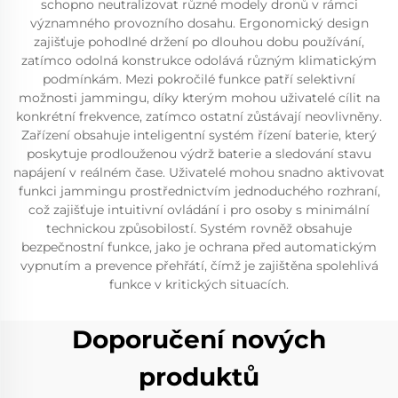
schopno neutralizovat různé modely dronů v rámci
významného provozního dosahu. Ergonomický design
zajišťuje pohodlné držení po dlouhou dobu používání,
zatímco odolná konstrukce odolává různým klimatickým
podmínkám. Mezi pokročilé funkce patří selektivní
možnosti jammingu, díky kterým mohou uživatelé cílit na
konkrétní frekvence, zatímco ostatní zůstávají neovlivněny.
Zařízení obsahuje inteligentní systém řízení baterie, který
poskytuje prodlouženou výdrž baterie a sledování stavu
napájení v reálném čase. Uživatelé mohou snadno aktivovat
funkci jammingu prostřednictvím jednoduchého rozhraní,
což zajišťuje intuitivní ovládání i pro osoby s minimální
technickou způsobilostí. Systém rovněž obsahuje
bezpečnostní funkce, jako je ochrana před automatickým
vypnutím a prevence přehřátí, čímž je zajištěna spolehlivá
funkce v kritických situacích.
Doporučení nových
produktů