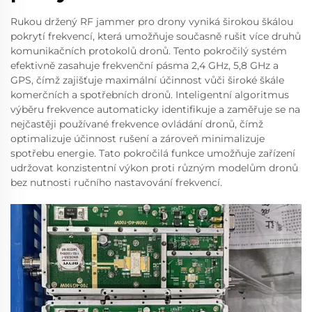
Rukou držený RF jammer pro drony vyniká širokou škálou
pokrytí frekvencí, která umožňuje současně rušit více druhů
komunikačních protokolů dronů. Tento pokročilý systém
efektivně zasahuje frekvenční pásma 2,4 GHz, 5,8 GHz a
GPS, čímž zajišťuje maximální účinnost vůči široké škále
komerčních a spotřebních dronů. Inteligentní algoritmus
výběru frekvence automaticky identifikuje a zaměřuje se na
nejčastěji používané frekvence ovládání dronů, čímž
optimalizuje účinnost rušení a zároveň minimalizuje
spotřebu energie. Tato pokročilá funkce umožňuje zařízení
udržovat konzistentní výkon proti různým modelům dronů
bez nutnosti ručního nastavování frekvencí.