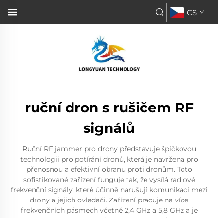
CS
ruční dron s rušičem RF
signálů
Ruční RF jammer pro drony představuje špičkovou
technologii pro potírání dronů, která je navržena pro
přenosnou a efektivní obranu proti dronům. Toto
sofistikované zařízení funguje tak, že vysílá radiové
frekvenční signály, které účinně narušují komunikaci mezi
drony a jejich ovladači. Zařízení pracuje na více
frekvenčních pásmech včetně 2,4 GHz a 5,8 GHz a je