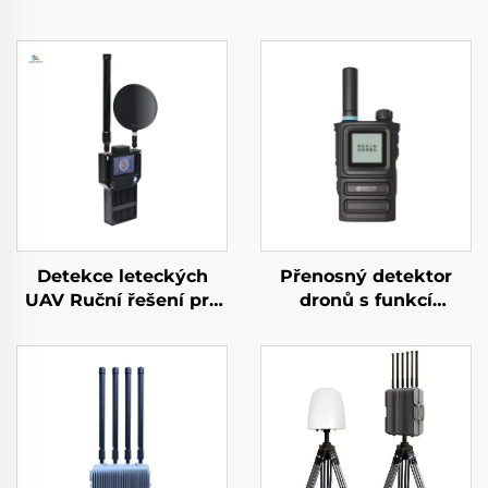
Detekce leteckých
Přenosný detektor
UAV Ruční řešení pro
dronů s funkcí
ochranu perimetru
varování
proti dronům
Přenosný detektor
signálu s dlouhým
dosahem pro FPV