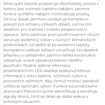
Silná výdrž baterie podporuje dlouhodobý provoz v
terénu bez nutnosti častého nabíjení, zatímco
funkce rychlého nabíjení minimalizuje prostoj.
Účinný dosah jammeru poskytuje komplexní
pokrytí pro ochranu citlivých oblastí, což ho činí
ideálním pro statické i mobilní bezpečnostní
operace. Jeho odolnost proti povětrnostním vlivům
zaručuje spolehlivý výkon v různých klimatických
podmínkách, od deště až po extrémní teploty.
Kompaktní velikost zařízení umožňuje nenápadné
přepravu a uskladnění, zatímco lehká konstrukce
zabraňuje únavě operátora během delšího
používání. Reálné zpětné informace
prostřednictvím LED displeje poskytují klíčové
informace o stavu baterie, účinnosti rušení a
provozních režimech, díky čemuž mohou operátoři
udržovat optimální výkon. Funkce automatického
skenování frekvencí rychle identifikuje a zaměřuje
signály dronů, čímž se zkracuje doba reakce v
kritických situacích.