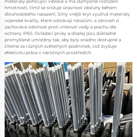
materiály pohlcující vibrace a má důmyslné rozložení
hmotnosti, čímž se snižuje únavnost obsluhy během
dlouhodobého nasazení. Silný vnější kryt využívá materiály
vojenské kvality, které odolávají nárazům, a zároveň si
zachovává odolnost proti vniknutí vody a prachu dle
ochrany IP65. Ovládací prvky a displej jsou důkladně
promyšleně umístěny tak, aby byly snadno dostupné a
čitelné za různých světelných podmínek, což zvyšuje
efektivitu práce v náročných prostředích.