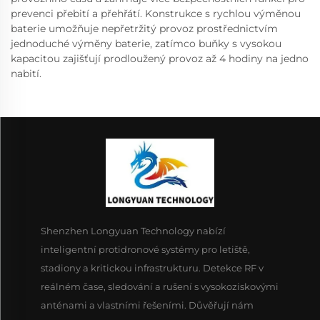
prevenci přebití a přehřátí. Konstrukce s rychlou výměnou
baterie umožňuje nepřetržitý provoz prostřednictvím
jednoduché výměny baterie, zatímco buňky s vysokou
kapacitou zajišťují prodloužený provoz až 4 hodiny na jedno
nabití.
Shenzhen Longyuan Technology nabízí
inteligentní protidronové systémy pro letiště,
stadiony a kritickou infrastrukturu. Detekce RF v
reálném čase, sledování a rušení s vysokoziskovými
anténami a vlastními řešeními. Důvěřují nám