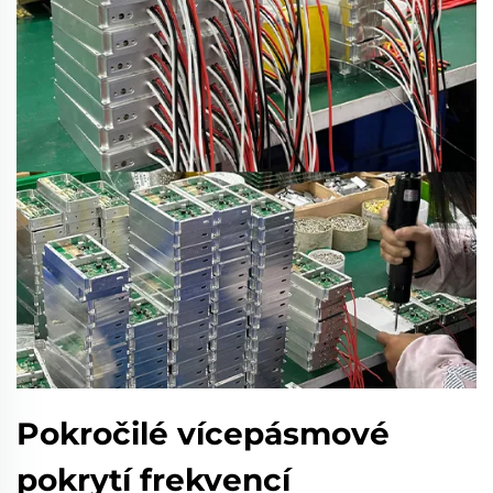
Pokročilé vícepásmové
pokrytí frekvencí