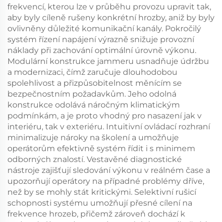
frekvencí, kterou lze v průběhu provozu upravit tak,
aby byly cíleně rušeny konkrétní hrozby, aniž by byly
ovlivněny důležité komunikační kanály. Pokročilý
systém řízení napájení výrazně snižuje provozní
náklady při zachování optimální úrovně výkonu.
Modulární konstrukce jammeru usnadňuje údržbu
a modernizaci, čímž zaručuje dlouhodobou
spolehlivost a přizpůsobitelnost měnícím se
bezpečnostním požadavkům. Jeho odolná
konstrukce odolává náročným klimatickým
podmínkám, a je proto vhodný pro nasazení jak v
interiéru, tak v exteriéru. Intuitivní ovládací rozhraní
minimalizuje nároky na školení a umožňuje
operátorům efektivně systém řídit i s minimem
odborných znalostí. Vestavěné diagnostické
nástroje zajišťují sledování výkonu v reálném čase a
upozorňují operátory na případné problémy dříve,
než by se mohly stát kritickými. Selektivní rušicí
schopnosti systému umožňují přesné cílení na
frekvence hrozeb, přičemž zároveň dochází k