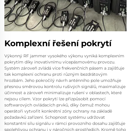
Komplexní řešení pokrytí
Výkonný RF jammer vysokého výkonu vyniká komplexním
pokrytím díky inovativnímu vícepásmovému provozu.
Systém zároveň zvládá více frekvenčních pásem a zajišťuje
tak komplexní ochranu proti různým bezdrátovým
hrozbám. Jeho pokročilý návrh anténního pole umožňuje
přesnou směrovou kontrolu rušivých signálů, maximalizuje
účinnost a zároveň minimalizuje rušení v oblastech, které
nejsou cílem. Vzor pokrytí lze přizpůsobit pomocí
softwarových ovládacích prvků, díky čemuž mohou
operátoři vytvořit konkrétní zóny ochrany na základě
požadavků zařízení. Schopnost systému udržovat
konstantní sílu signálu v rámci provozního dosahu zajišťuje
spolehlivou ochranu i v náročných prostředích. Kromě toho