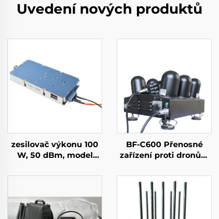
Uvedení nových produktů
zesilovač výkonu 100
BF-C600 Přenosné
W, 50 dBm, model
zařízení proti dronům
GaN, pro systémy proti
s funkcí anti-FPV
dronům, modul pro
potlačování dronů,
pásmo 5,2/5,8 GHz,
dostatečné stínění RF,