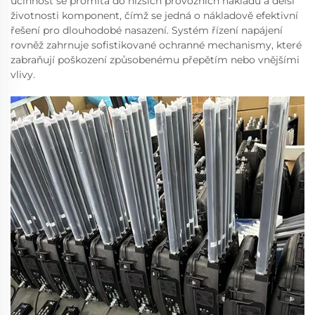
účinnost se promítá do nižších provozních nákladů a delší
životnosti komponent, čímž se jedná o nákladově efektivní
řešení pro dlouhodobé nasazení. Systém řízení napájení
rovněž zahrnuje sofistikované ochranné mechanismy, které
zabraňují poškození způsobenému přepětím nebo vnějšími
vlivy.