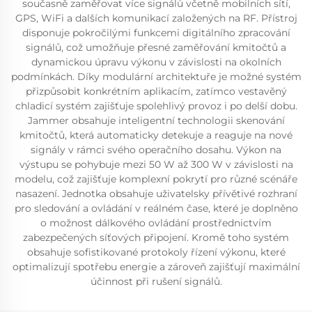
současně zaměřovat více signálů včetně mobilních sítí,
GPS, WiFi a dalších komunikací založených na RF. Přístroj
disponuje pokročilými funkcemi digitálního zpracování
signálů, což umožňuje přesné zaměřování kmitočtů a
dynamickou úpravu výkonu v závislosti na okolních
podmínkách. Díky modulární architektuře je možné systém
přizpůsobit konkrétním aplikacím, zatímco vestavěný
chladicí systém zajišťuje spolehlivý provoz i po delší dobu.
Jammer obsahuje inteligentní technologii skenování
kmitočtů, která automaticky detekuje a reaguje na nové
signály v rámci svého operačního dosahu. Výkon na
výstupu se pohybuje mezi 50 W až 300 W v závislosti na
modelu, což zajišťuje komplexní pokrytí pro různé scénáře
nasazení. Jednotka obsahuje uživatelsky přívětivé rozhraní
pro sledování a ovládání v reálném čase, které je doplněno
o možnost dálkového ovládání prostřednictvím
zabezpečených síťových připojení. Kromě toho systém
obsahuje sofistikované protokoly řízení výkonu, které
optimalizují spotřebu energie a zároveň zajišťují maximální
účinnost při rušení signálů.