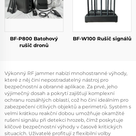
5,2/5,8 GHz, 100 W, 50
dBm
BF-P800 Batohový
BF-W100 Rušič signálů
rušič dronů
Výkonný RF jammer nabízí mnohostranné výhody,
které z něj činí nepostradatelný nástroj pro
bezpečnostní a obranné aplikace. Za prvé, jeho
výjimečný dosah a pokrytí zajišťují komplexní
ochranu rozsáhlých oblastí, což ho činí ideálním pro
zabezpečení citlivých objektů a perimetrů. Systém s
velmi krátkou reakční dobou umožňuje okamžité
rušení signálu při detekci hrozeb, čímž poskytuje
klíčové bezpečnostní výhody v časově kritických
situacích. Uživatelé profitují z flexibilní volby