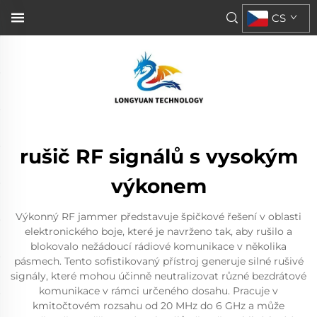
CS
rušič RF signálů s vysokým
výkonem
Výkonný RF jammer představuje špičkové řešení v oblasti
elektronického boje, které je navrženo tak, aby rušilo a
blokovalo nežádoucí rádiové komunikace v několika
pásmech. Tento sofistikovaný přístroj generuje silné rušivé
signály, které mohou účinně neutralizovat různé bezdrátové
komunikace v rámci určeného dosahu. Pracuje v
kmitočtovém rozsahu od 20 MHz do 6 GHz a může