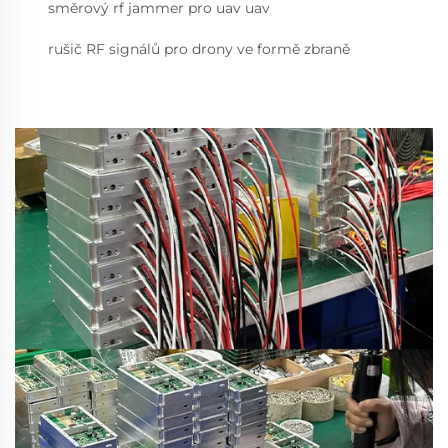
směrový rf jammer pro uav uav
rušič RF signálů pro drony ve formě zbraně