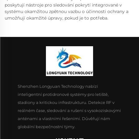
poskytují nástroje pro sledování pokrytí integrované v
systému okamžitou zpětnou vazbu o účinnosti ochrany a
umožňují okamžité úpravy, pokud je to potřeba.
Shenzhen Longyuan Technology nabízí
inteligentní protidronové systémy pro letiště,
stadiony a kritickou infrastrukturu. Detekce RF v
reálném čase, sledování a rušení s vysokoziskovými
anténami a vlastními řešeními. Důvěřují nám
globální bezpečnostní týmy.