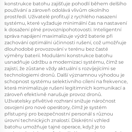
konstrukce batohu zajišťuje pohodlí během delšího
používání a zároveň odolává vlivům okolního
prostředí. Uživatelé profitují z rychlého nasazení
systému, které vyžaduje minimální čas na nastavení
k dosažení plné provoznípohotovosti. Inteligentní
správa napájení maximalizuje výdrž baterie při
zachování optimální účinnosti rušení, což umožňuje
dlouhodobé provozování v terénu bez časté
výměny baterií. Modulární konstrukce batohu
usnadňuje údržbu a modernizaci systému, čímž se
zajistí, že zůstane vždy aktuální s rozvíjejícími se
technologiemi dronů. Další významnou výhodou je
schopnost systému selektivního cílení na frekvence,
která minimalizuje rušení legitimních komunikací a
zároveň efektivně narušuje provoz dronů.
Uživatelsky přívětivé rozhraní snižuje náročnost
osvojení pro nové operátory, čímž je systém
přístupný pro bezpečnostní personál s různou
úrovní technických znalostí. Diskrétní vzhled
batohu umožňuje tajné operace, když je to