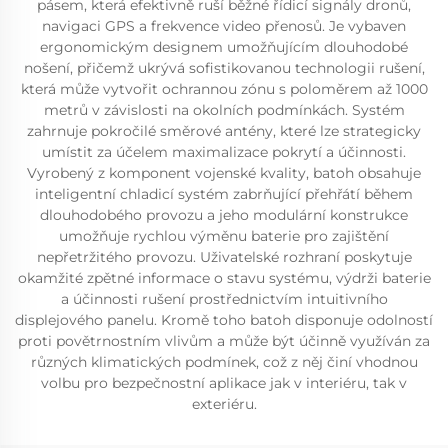
pásem, která efektivně ruší běžné řídicí signály dronů,
navigaci GPS a frekvence video přenosů. Je vybaven
ergonomickým designem umožňujícím dlouhodobé
nošení, přičemž ukrývá sofistikovanou technologii rušení,
která může vytvořit ochrannou zónu s poloměrem až 1000
metrů v závislosti na okolních podmínkách. Systém
zahrnuje pokročilé směrové antény, které lze strategicky
umístit za účelem maximalizace pokrytí a účinnosti.
Vyrobený z komponent vojenské kvality, batoh obsahuje
inteligentní chladicí systém zabrňující přehřátí během
dlouhodobého provozu a jeho modulární konstrukce
umožňuje rychlou výměnu baterie pro zajištění
nepřetržitého provozu. Uživatelské rozhraní poskytuje
okamžité zpětné informace o stavu systému, výdrži baterie
a účinnosti rušení prostřednictvím intuitivního
displejového panelu. Kromě toho batoh disponuje odolností
proti povětrnostním vlivům a může být účinně využíván za
různých klimatických podmínek, což z něj činí vhodnou
volbu pro bezpečnostní aplikace jak v interiéru, tak v
exteriéru.