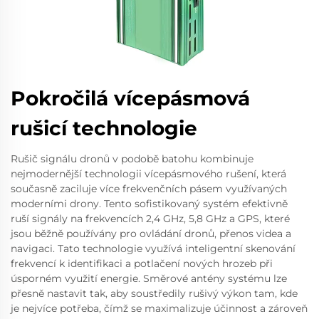
Pokročilá vícepásmová
rušicí technologie
Rušič signálu dronů v podobě batohu kombinuje
nejmodernější technologii vícepásmového rušení, která
současně zaciluje více frekvenčních pásem využívaných
moderními drony. Tento sofistikovaný systém efektivně
ruší signály na frekvencích 2,4 GHz, 5,8 GHz a GPS, které
jsou běžně používány pro ovládání dronů, přenos videa a
navigaci. Tato technologie využívá inteligentní skenování
frekvencí k identifikaci a potlačení nových hrozeb při
úsporném využití energie. Směrové antény systému lze
přesně nastavit tak, aby soustředily rušivý výkon tam, kde
je nejvíce potřeba, čímž se maximalizuje účinnost a zároveň