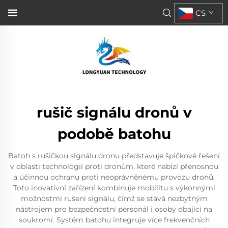
CS
rušič signálu dronů v
podobě batohu
Batoh s rušičkou signálu dronu představuje špičkové řešení
v oblasti technologií proti dronům, které nabízí přenosnou
a účinnou ochranu proti neoprávněnému provozu dronů.
Toto inovativní zařízení kombinuje mobilitu s výkonnými
možnostmi rušení signálu, čímž se stává nezbytným
nástrojem pro bezpečnostní personál i osoby dbající na
soukromí. Systém batohu integruje více frekvenčních