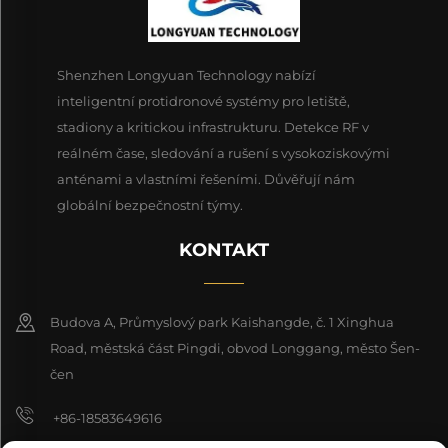
Shenzhen Longyuan Technology nabízí
inteligentní protidronové systémy pro letiště,
stadiony a kritickou infrastrukturu. Detekce RF v
reálném čase, sledování a rušení s vysokoziskovými
anténami a vlastními řešeními. Důvěřují nám
globální bezpečnostní týmy.
KONTAKT
Budova A, Průmyslový park Kaishangde, č. 1 Xinghua
Road, městská část Pingdi, obvod Longgang, město Šen-
čen
+86-18583649616