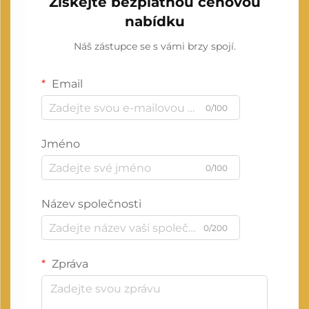
Získejte bezplatnou cenovou
nabídku
Náš zástupce se s vámi brzy spojí.
Email
0/100
Jméno
0/100
Název společnosti
0/200
Zpráva