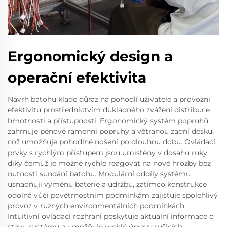
Ergonomický design a
operační efektivita
Návrh batohu klade důraz na pohodlí uživatele a provozní
efektivitu prostřednictvím důkladného zvážení distribuce
hmotnosti a přístupnosti. Ergonomický systém popruhů
zahrnuje pěnové ramenní popruhy a větranou zadní desku,
což umožňuje pohodlné nošení po dlouhou dobu. Ovládací
prvky s rychlým přístupem jsou umístěny v dosahu ruky,
díky čemuž je možné rychle reagovat na nové hrozby bez
nutnosti sundání batohu. Modulární oddíly systému
usnadňují výměnu baterie a údržbu, zatímco konstrukce
odolná vůči povětrnostním podmínkám zajišťuje spolehlivý
provoz v různých environmentálních podmínkách.
Intuitivní ovládací rozhraní poskytuje aktuální informace o