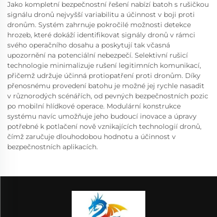
Jako kompletní bezpečnostní řešení nabízí batoh s rušičkou
signálu dronů nejvyšší variabilitu a účinnost v boji proti
dronům. Systém zahrnuje pokročilé možnosti detekce
hrozeb, které dokáží identifikovat signály dronů v rámci
svého operačního dosahu a poskytují tak včasná
upozornění na potenciální nebezpečí. Selektivní rušicí
technologie minimalizuje rušení legitimních komunikací,
přičemž udržuje účinná protiopatření proti dronům. Díky
přenosnému provedení batohu je možné jej rychle nasadit
v různorodých scénářích, od pevných bezpečnostních pozic
po mobilní hlídkové operace. Modulární konstrukce
systému navíc umožňuje jeho budoucí inovace a úpravy
potřebné k potlačení nově vznikajících technologií dronů,
čímž zaručuje dlouhodobou hodnotu a účinnost v
bezpečnostních aplikacích.