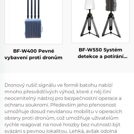
BF-W550 Systém
BF-W400 Pevné
detekce a potírání
vybavení proti dronům
dronů
Dronový rušič signálu ve formě batohu nabízí
mnoho přesvědčivých výhod, které z něj činí
neocenitelný nástroj pro bezpečnostní operace a
ochranu soukromí. Především jeho přenosnost
umožňuje dosud nevídanou mobilitu v operacích
obrany proti dronům, což umožňuje uživatelům
rychle reagovat na nové hrozby bez nutnosti být
svázáni s pevnou lokalitou. Lehká, avšak odolná