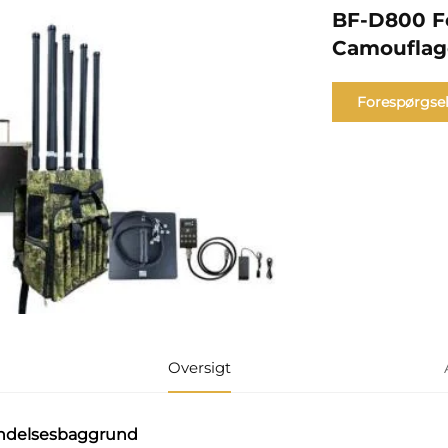
BF-D800 F
Camouflag
Forespørgse
Oversigt
ndelsesbaggrund