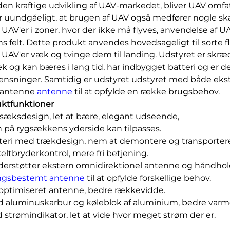
en kraftige udvikling af UAV-markedet, bliver UAV omfatte
r uundgåeligt, at brugen af UAV også medfører nogle sk
e UAV'er i zoner, hvor der ikke må flyves, anvendelse af UA
s felt. Dette produkt anvendes hovedsageligt til sorte fløj
e UAV'er væk og tvinge dem til landing. Udstyret er sk
k og kan bæres i lang tid, har indbygget batteri og e
nsninger. Samtidig er udstyret udstyret med både eks
eantenne
antenne
til at opfylde en række brugsbehov.
ktfunktioner
gsæksdesign, let at bære, elegant udseende,
n på rygsækkens yderside kan tilpasses.
tteri med trækdesign, nem at demontere og transporter
keltbryderkontrol, mere fri betjening.
derstøtter ekstern omnidirektionel antenne og håndhol
ingsbestemt antenne
til at opfylde forskellige behov.
joptimiseret antenne, bedre rækkevidde.
d aluminuskarbur og køleblok af aluminium, bedre varme
d strømindikator, let at vide hvor meget strøm der er.