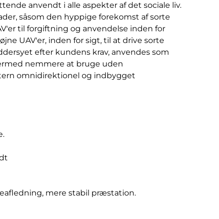
nde anvendt i alle aspekter af det sociale liv.
ader, såsom den hyppige forekomst af sorte
V'er til forgiftning og anvendelse inden for
ne UAV'er, inden for sigt, til at drive sorte
ræddersyet efter kundens krav, anvendes som
r dermed nemmere at bruge uden
tern omnidirektionel og indbygget
e.
dt
afledning, mere stabil præstation.