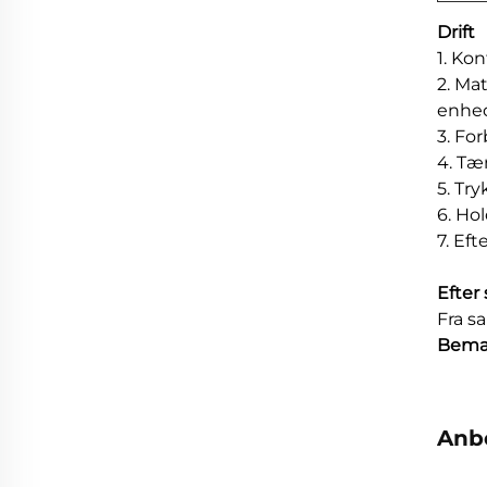
Drift
1. Ko
2. Ma
enhe
3. Fo
4. Tæ
5. Try
6. Ho
7. Ef
Efter 
Fra s
Bemæ
Anb