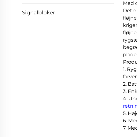
Med d
Det e
Signalbloker
fløjn
krigen
fløjn
rygsæ
begræ
plad
Produ
1. Ry
farve
2. Ba
3. En
4. Un
retn
5. Hø
6. Me
7. Me