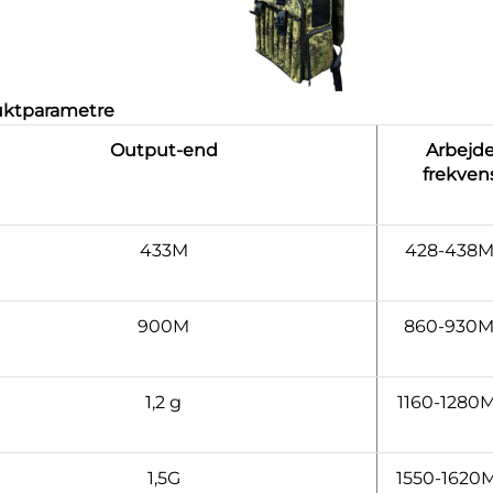
uktparametre
Output-end
Arbejd
frekven
433M
428-438
900M
860-930
1,2 g
1160-1280
1,5G
1550-1620