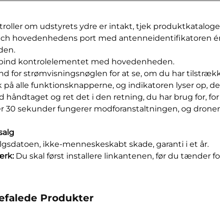
ntroller om udstyrets ydre er intakt, tjek produktkataloge
tch hovedenhedens port med antenneidentifikatoren én
den.
rbind kontrolelementet med hovedenheden.
nd for strømvisningsnøglen for at se, om du har tilstrækk
k på alle funktionsknapperne, og indikatoren lyser op, det 
ld håndtaget og ret det i den retning, du har brug for, f
ter 30 sekunder fungerer modforanstaltningen, og drone
salg
algsdatoen, ikke-menneskeskabt skade, garanti i et år.
rk:
Du skal først installere linkantenen, før du tænder
efalede Produkter