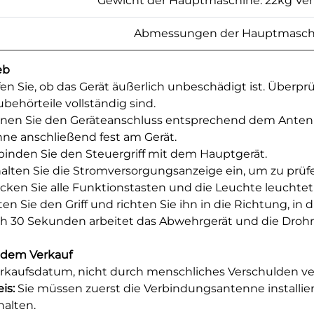
Gewicht der Hauptmaschine: 22kg Ve
Abmessungen der Hauptmaschin
eb
üfen Sie, ob das Gerät äußerlich unbeschädigt ist. Überp
ubehörteile vollständig sind.
dnen Sie den Geräteanschluss entsprechend dem Antenne
ne anschließend fest am Gerät.
rbinden Sie den Steuergriff mit dem Hauptgerät.
halten Sie die Stromversorgungsanzeige ein, um zu prüfe
ücken Sie alle Funktionstasten und die Leuchte leuchtet a
lten Sie den Griff und richten Sie ihn in die Richtung, i
ch 30 Sekunden arbeitet das Abwehrgerät und die Drohn
 dem Verkauf
rkaufsdatum, nicht durch menschliches Verschulden veru
is:
Sie müssen zuerst die Verbindungsantenne installie
halten.