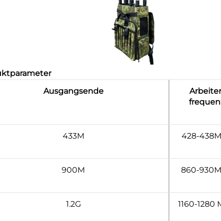
uktparameter
Ausgangsende
Arbeite
frequen
433M
428-438
900M
860-930
1.2G
1160-1280