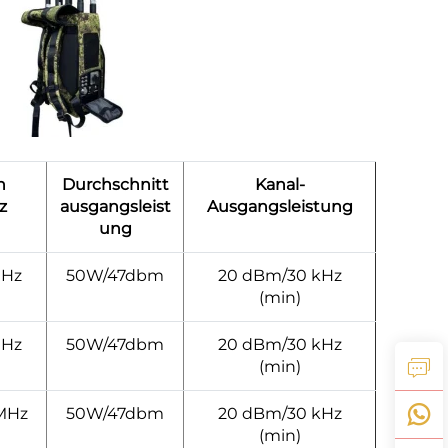
n
Durchschnitt
Kanal-
z
ausgangsleist
Ausgangsleistung
ung
MHz
50W/47dbm
20 dBm/30 kHz
(min)
MHz
50W/47dbm
20 dBm/30 kHz
(min)
 MHz
50W/47dbm
20 dBm/30 kHz
(min)