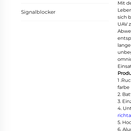
Mit d
Leben
Signalblocker
sich 
UAV z
Abweh
entsp
lange
unbeg
omni
Einsa
Prod
1 .Ru
farbe
2. Ba
3. Ei
4. Un
richt
5. Ho
6. Al