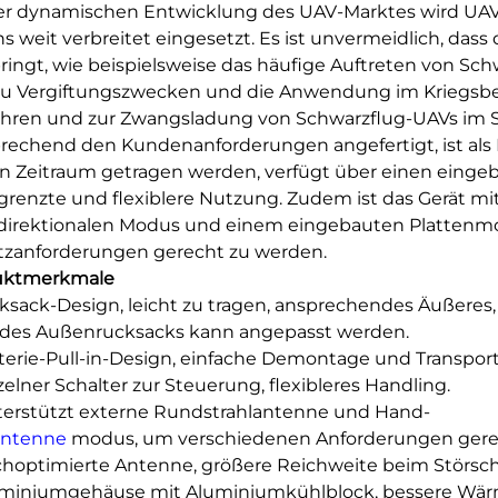
er dynamischen Entwicklung des UAV-Marktes wird UAV i
s weit verbreitet eingesetzt. Es ist unvermeidlich, das
bringt, wie beispielsweise das häufige Auftreten von Sc
u Vergiftungszwecken und die Anwendung im Kriegsber
ren und zur Zwangsladung von Schwarzflug-UAVs im Sic
rechend den Kundenanforderungen angefertigt, ist als 
n Zeitraum getragen werden, verfügt über einen einge
renzte und flexiblere Nutzung. Zudem ist das Gerät mi
direktionalen Modus und einem eingebauten Platten
tzanforderungen gerecht zu werden.
uktmerkmale
cksack-Design, leicht zu tragen, ansprechendes Äußeres
 des Außenrucksacks kann angepasst werden.
tterie-Pull-in-Design, einfache Demontage und Transport
nzelner Schalter zur Steuerung, flexibleres Handling.
terstützt externe Rundstrahlantenne und Hand-
antenne
modus, um verschiedenen Anforderungen gere
choptimierte Antenne, größere Reichweite beim Störsch
uminiumgehäuse mit Aluminiumkühlblock, bessere Wärme