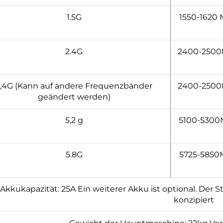
1.5G
1550-1620
2.4G
2400-250
,4G (Kann auf andere Frequenzbänder
2400-250
geändert werden)
5,2 g
5100-530
5.8G
5725-5850
Akkukapazität: 25A Ein weiterer Akku ist optional. Der
konzipiert