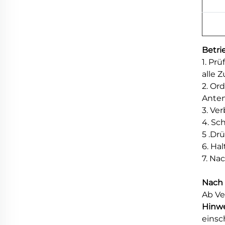
Betri
1. Pr
alle Z
2. Or
Anten
3. Ve
4. Sc
5 .Dr
6. Ha
7. Na
Nach
Ab Ve
Hinwe
einsc