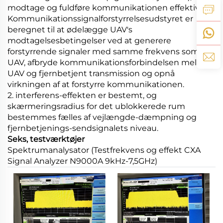
modtage og fuldføre kommunikationen effektivt.
Kommunikationssignalforstyrrelsesudstyret er
beregnet til at ødelægge UAV's
modtagelsesbetingelser ved at generere
forstyrrende signaler med samme frekvens som
UAV, afbryde kommunikationsforbindelsen mellem
UAV og fjernbetjent transmission og opnå
virkningen af at forstyrre kommunikationen.
2. interferens-effekten er bestemt, og
skærmeringsradius for det ublokkerede rum
bestemmes fælles af vejlængde-dæmpning og
fjernbetjenings-sendsignalets niveau.
Seks, testværktøjer
Spektrumanalysator (Testfrekvens og effekt CXA
Signal Analyzer N9000A 9kHz-7,5GHz)