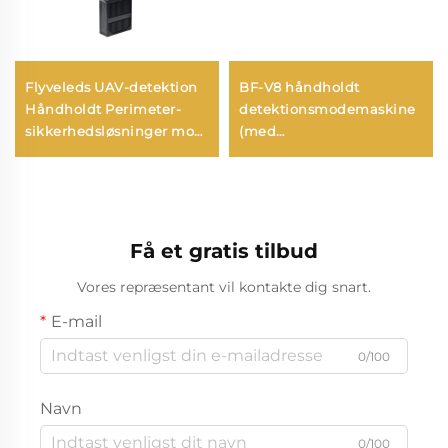
Flyveleds UAV-detektion
BF-V8 håndholdt
Håndholdt Perimeter-
detektionsmodemaskine
sikkerhedsløsninger mod
(med
droner Bærbar
retningsbestemmelsesfunkti
langtrækkende
signaldetektor til FPV
Få et gratis tilbud
Vores repræsentant vil kontakte dig snart.
E-mail
0/100
Navn
0/100