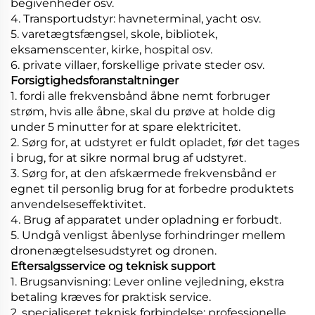
begivenheder osv.
4. Transportudstyr: havneterminal, yacht osv.
5. varetægtsfængsel, skole, bibliotek,
eksamenscenter, kirke, hospital osv.
6. private villaer, forskellige private steder osv.
Forsigtighedsforanstaltninger
1. fordi alle frekvensbånd åbne nemt forbruger
strøm, hvis alle åbne, skal du prøve at holde dig
under 5 minutter for at spare elektricitet.
2. Sørg for, at udstyret er fuldt opladet, før det tages
i brug, for at sikre normal brug af udstyret.
3. Sørg for, at den afskærmede frekvensbånd er
egnet til personlig brug for at forbedre produktets
anvendelseseffektivitet.
4. Brug af apparatet under opladning er forbudt.
5. Undgå venligst åbenlyse forhindringer mellem
dronenægtelsesudstyret og dronen.
Eftersalgsservice og teknisk support
1. Brugsanvisning: Lever online vejledning, ekstra
betaling kræves for praktisk service.
2. specialiseret teknisk forbindelse: professionelle