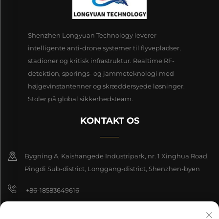
Shenzhen Longyuan Technology leverer
intelligente anti-drone systemer til flyvepladser,
stadioner og kritisk infrastruktur. Realtime RF-
detektion, sporings- og jammeteknologi med
højgevinstantenner og skræddersyede løsninger.
Stoler på global sikkerhedsteam.
KONTAKT OS
Bygning A, Kaishangede Industripark, nr. 1 Xinghua Road,
Pingdi Sub-district, Longgang-district, Shenzhen-byen
+86-18583649616
[email protected]