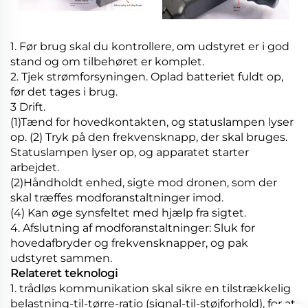
1. Før brug skal du kontrollere, om udstyret er i god
stand og om tilbehøret er komplet.
2. Tjek strømforsyningen. Oplad batteriet fuldt op,
før det tages i brug.
3 Drift.
(1)Tænd for hovedkontakten, og statuslampen lyser
op. (2) Tryk på den frekvensknapp, der skal bruges.
Statuslampen lyser op, og apparatet starter
arbejdet.
(2)Håndholdt enhed, sigte mod dronen, som der
skal træffes modforanstaltninger imod.
(4) Kan øge synsfeltet med hjælp fra sigtet.
4. Afslutning af modforanstaltninger: Sluk for
hovedafbryder og frekvensknapper, og pak
udstyret sammen.
Relateret teknologi
1. trådløs kommunikation skal sikre en tilstrækkelig
belastning-til-tørre-ratio (signal-til-støjforhold), for at