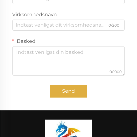
Virksomhedsnavn
0/200
Besked
0/1000
Send