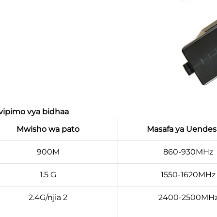
 vipimo vya bidhaa
Mwisho wa pato
Masafa ya Uendes
900M
860-930MHz
1.5 G
1550-1620MHz
2.4G/njia 2
2400-2500MH