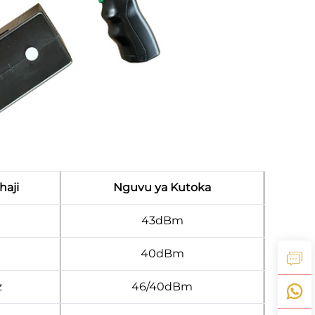
haji
Nguvu ya Kutoka
43dBm
40dBm
z
46/40dBm