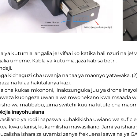
la ya kutumia, angalia je! vifaa iko katika hali nzuri na je! 
galia umeme. Kabla ya kutumia, jaza kabisa betri.
ndaji.
nga kichaguzi cha uwanja na taa ya maonyo yatawaka. (2) 
gaza na kifaa hakitafanya kazi.
faa cha kukaa mkononi, linalozunguka juu ya drone inayohi
naweza kuongeza uwanja wa mwonekano kwa msaada wa
isho wa matibabu, zima switchi kuu na kitufe cha maom
lojia inayohusiana
wasiliano ya rodi inapaswa kuhakikisha uwiano wa suficien
ea kwa ufanisi, kukamilisha mawasiliano. Jami ya ishara
uzalisha ishara za uvamizi zenye frekuensi sawa na ya 