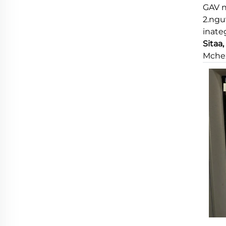
GAV n
2.ngu
inate
Sitaa,
Mchez