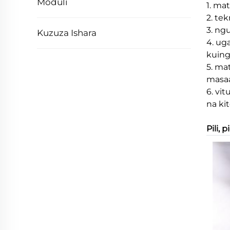
Moduli
1. ma
2. te
3. ngu
Kuzuza Ishara
4. ug
kuing
5. ma
masaa
6. vi
na ki
Pili, 