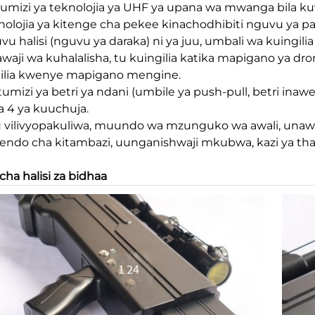
tumizi ya teknolojia ya UHF ya upana wa mwanga bila ku
knolojia ya kitenge cha pekee kinachodhibiti nguvu ya pa
vu halisi (nguvu ya daraka) ni ya juu, umbali wa kuingilia
awaji wa kuhalalisha, tu kuingilia katika mapigano ya d
ilia kwenye mapigano mengine.
tumizi ya betri ya ndani (umbile ya push-pull, betri inaw
 4 ya kuuchuja.
tu vilivyopakuliwa, muundo wa mzunguko wa awali, una
tendo cha kitambazi, uunganishwaji mkubwa, kazi ya th
picha halisi za bidhaa