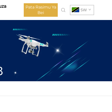
uza
Pata Rasimu Ya
SW
Bei