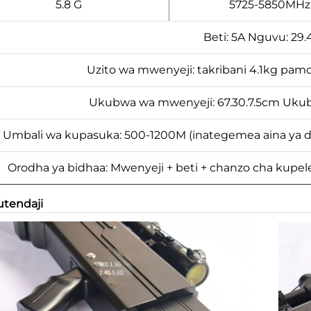
5.8 G
5725-5850MHz
Beti: 5A Nguvu: 29.
Uzito wa mwenyeji: takribani 4.1kg pamoj
Ukubwa wa mwenyeji: 67.30.7.5cm Ukub
Umbali wa kupasuka: 500-1200M (inategemea aina ya dro
Orodha ya bidhaa: Mwenyeji + beti + chanzo cha kupele
utendaji