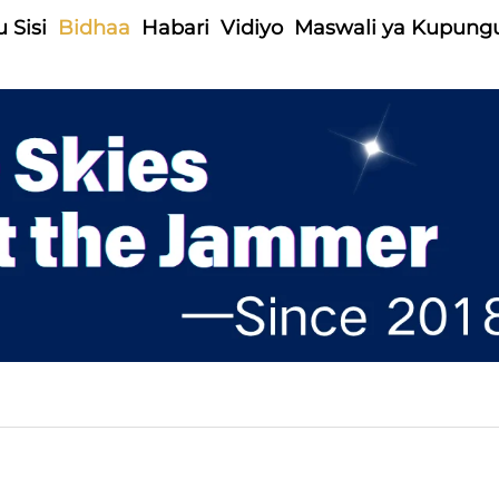
 Sisi
Bidhaa
Habari
Vidiyo
Maswali ya Kupung