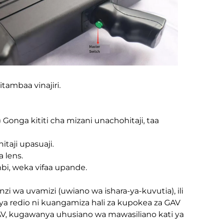
vitambaa vinajiri.
Gonga kititi cha mizani unachohitaji, taa
taji upasuaji.
 lens.
bi, weka vifaa upande.
zi wa uvamizi (uwiano wa ishara-ya-kuvutia), ili
 ya redio ni kuangamiza hali za kupokea za GAV
GAV, kugawanya uhusiano wa mawasiliano kati ya