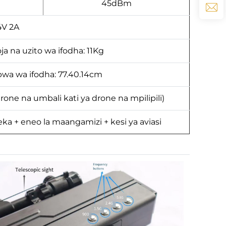
45dBm
4V 2A
a na uzito wa ifodha: 11Kg
wa wa ifodha: 77.40.14cm
ne na umbali kati ya drone na mpilipili)
ka + eneo la maangamizi + kesi ya aviasi