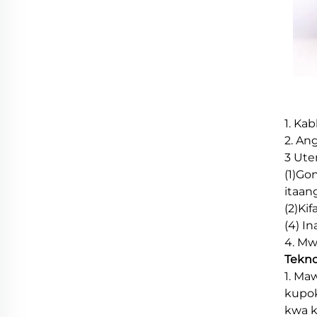
1. Kab
2. An
3 Ute
(1)Go
itaan
(2)Ki
(4) I
4. Mw
Tekno
1. Ma
kupok
kwa k