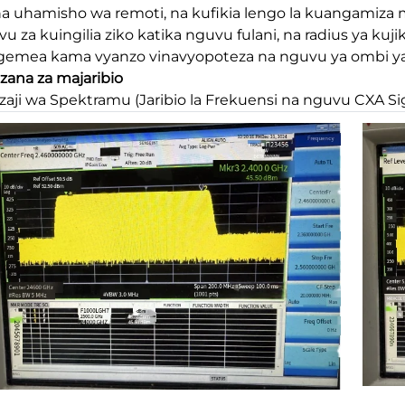
a uhamisho wa remoti, na kufikia lengo la kuangamiza 
vu za kuingilia ziko katika nguvu fulani, na radius ya ku
gemea kama vyanzo vinavyopoteza na nguvu ya ombi y
 zana za majaribio
aji wa Spektramu (Jaribio la Frekuensi na nguvu CXA S