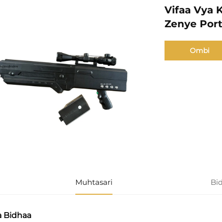
Vifaa Vya
Zenye Port
Ombi
Muhtasari
Bi
za Bidhaa