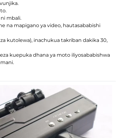
vunjika.
to.
 ni mbali.
rone na mapigano ya video, hautasababishi
eza kutolewa), inachukua takriban dakika 30,
weza kuepuka dhana ya moto iliyosababishwa
amani.