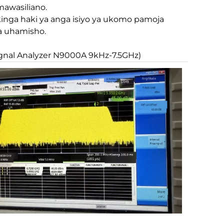
mawasiliano.
jikinga haki ya anga isiyo ya ukomo pamoja
a uhamisho.
ignal Analyzer N9000A 9kHz-7.5GHz)