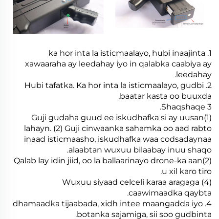
1. ka hor inta la isticmaalayo, hubi inaajinta
xawaaraha ay leedahay iyo in qalabka caabiya ay
leedahay.
2. Hubi tafatka. Ka hor inta la isticmaalayo, gudbi
baatar kasta oo buuxda.
3 Shaqshaqe.
(1)Guji gudaha guud ee iskudhafka si ay uusan
lahayn. (2) Guji cinwaanka sahamka oo aad rabto
inaad isticmaasho, iskudhafka waa codsadaynaa
alaabtan wuxuu bilaabay inuu shaqo.
(2)Qalab lay idin jiid, oo la ballaarinayo drone-ka aan
u xil karo tiro.
(4) Wuxuu siyaad celceli karaa aragaga
caawimaadka qaybta.
4. dhamaadka tijaabada, xidh intee maangadda iyo
botanka sajamiga, sii soo gudbinta.