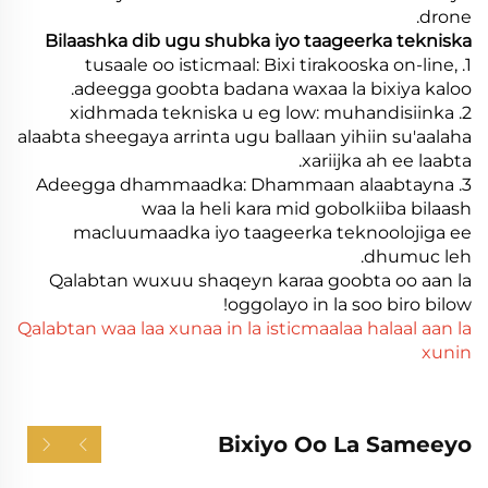
drone.
Bilaashka dib ugu shubka iyo taageerka tekniska
1. tusaale oo isticmaal: Bixi tirakooska on-line,
adeegga goobta badana waxaa la bixiya kaloo.
2. xidhmada tekniska u eg low: muhandisiinka
alaabta sheegaya arrinta ugu ballaan yihiin su'aalaha
xariijka ah ee laabta.
3. Adeegga dhammaadka: Dhammaan alaabtayna
waa la heli kara mid gobolkiiba bilaash
macluumaadka iyo taageerka teknoolojiga ee
dhumuc leh.
Qalabtan wuxuu shaqeyn karaa goobta oo aan la
oggolayo in la soo biro bilow!
Qalabtan waa laa xunaa in la isticmaalaa halaal aan la
xunin
Bixiyo Oo La Sameeyo