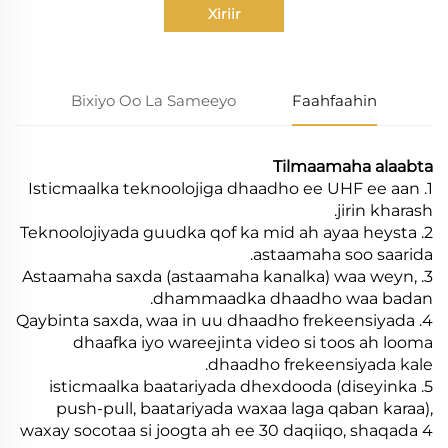
Xiriir
Bixiyo Oo La Sameeyo
Faahfaahin
Tilmaamaha alaabta
1. Isticmaalka teknoolojiga dhaadho ee UHF ee aan
jirin kharash.
2. Teknoolojiyada guudka qof ka mid ah ayaa heysta
astaamaha soo saarida.
3. Astaamaha saxda (astaamaha kanalka) waa weyn,
dhammaadka dhaadho waa badan.
4. Qaybinta saxda, waa in uu dhaadho frekeensiyada
dhaafka iyo wareejinta video si toos ah looma
dhaadho frekeensiyada kale.
5. isticmaalka baatariyada dhexdooda (diseyinka
push-pull, baatariyada waxaa laga qaban karaa),
waxay socotaa si joogta ah ee 30 daqiiqo, shaqada 4