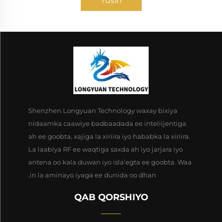
Tusin
Shenzhen Longyuan Technology waxay bixiya
nidaamka caawiye badbaadada ee inteliijentiga
ah ee goobta, xajiga la xiriira iyo hababka la xiriira.
La laabiya RF ee waqtiga saxda ah iyo jarjara iyo
antena oo kala duwan iyo isla’egta ee goobta. Waa
in la aminayo iyaga ee dunida oo dhan.
QAB QORSHIYO