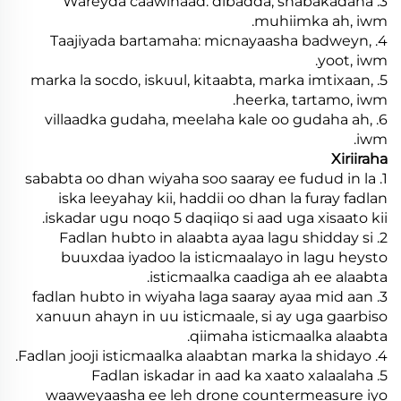
3. Wareyda caawinaad: dibadda, shabakadaha
muhiimka ah, iwm.
4. Taajiyada bartamaha: micnayaasha badweyn,
yoot, iwm.
5. marka la socdo, iskuul, kitaabta, marka imtixaan,
heerka, tartamo, iwm.
6. villaadka gudaha, meelaha kale oo gudaha ah,
iwm.
Xiriiraha
1. sababta oo dhan wiyaha soo saaray ee fudud in la
iska leeyahay kii, haddii oo dhan la furay fadlan
iskadar ugu noqo 5 daqiiqo si aad uga xisaato kii.
2. Fadlan hubto in alaabta ayaa lagu shidday si
buuxdaa iyadoo la isticmaalayo in lagu heysto
isticmaalka caadiga ah ee alaabta.
3. fadlan hubto in wiyaha laga saaray ayaa mid aan
xanuun ahayn in uu isticmaale, si ay uga gaarbiso
qiimaha isticmaalka alaabta.
4. Fadlan jooji isticmaalka alaabtan marka la shidayo.
5. Fadlan iskadar in aad ka xaato xalaalaha
waaweyaasha ee leh drone countermeasure iyo