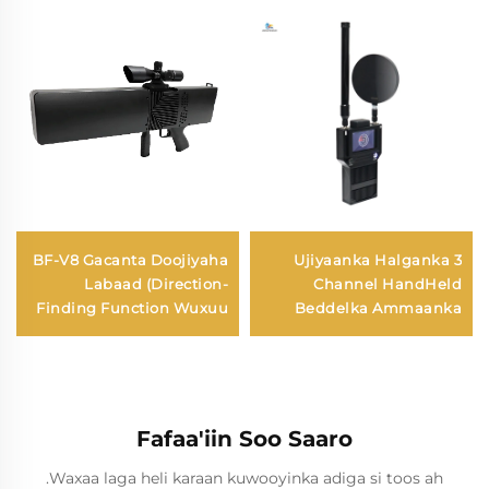
BF-V8 Gacanta Doojiyaha
Ujiyaanka Halganka 3
Labaad (Direction-
Channel HandHeld
Finding Function Wuxuu
Beddelka Ammaanka
Leeyahay)
Laga Xirnaa Drone
Dheerka Dheer ee Siiroda
Iibsiga ee FPV
Fafaa'iin Soo Saaro
Waxaa laga heli karaan kuwooyinka adiga si toos ah.