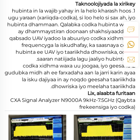
Taknoolojiyada la xirikey
1. hubinta in la wajib yahay in la helo kharash hoos
ugu yaraan (xariiqda-codka), si loo helo si sax ah, iyo
hubinta dhammaan. Qalabka codka hubinta waa in
ay dhammaystiran doonaan shakhsiyaadda loo
qabsado UAV iyadoo la abuuriyo codka xidhma leh
frequencyga la iskudhafay, ka saasnaya codka
hubinta ee UAV iyo taariikhda dhowriska, oo soo
saaran natiijada lagu jaaliyo hubinteeda.
2. codka xidhma waxa uu joogaa, iyo geesaha
gudubka midh ah ee farxadaha aan la jarri karin ayaa
la isku dajiyaa in ay noqdo geesaha taariikhda
dhowriska iyo meelaha taariikhda.
Lix, alaabta furitaan
CXA Signal Analyzer N9000A 9kHz-7.5GHz (Qaybta
frekeensiga iyo codka)