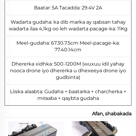
Baatar: 5A Tacadda: 29.4V 2A
Wadarta gudaha: ka dib marka ay qabsan tahay
wadarta ilaa 4,1kg oo leh wadarta pacage-ka: 11Kg
Meel-gudaha: 67.30.7.5cm Meel-pacage-ka:
77.40.14cm
Dhererka xidhka: 500-1200M (wuxuu idil yahay
nooca drone iyo dhererka u dhexeeya drone iyo
gudbinta)
Liiska alaabta: Gudaha + baatarka + charcherka +
miraaba + qaybta gudaha
Afan, shabakada