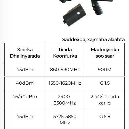
Saddexda, xajmaha alaabta
Xiriirka
Tirada
Madooyinka
Dhalinyarada
Koonfurka
soo saar
43dBm
860-930MHz
900M
40dBm
1550-1620MHz
1.5 G
46/40dBm
2400-
2.4G/Labada
2500MHz
xariiq
45dBm
5725-5850
5.8 G
MHz