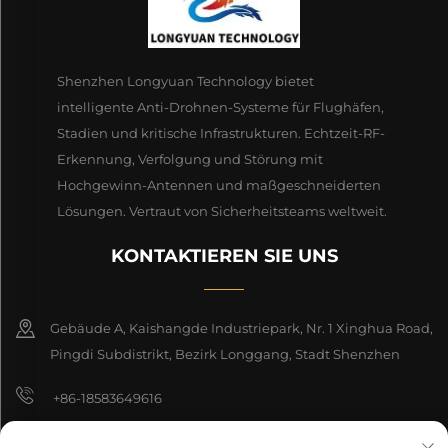
Shenzhen Longyuan Technology bietet
intelligente Anti-Drohnen-Systeme für Flughäfen,
Stadien und kritische Infrastrukturen. Echtzeit-RF-
Erkennung, Verfolgung und Störung mit
Hochgewinn-Antennen und maßgeschneiderten
Lösungen. Vertraut von Sicherheitsteams weltweit.
KONTAKTIEREN SIE UNS
Gebäude A, Kaishangde Industriepark, Nr. 1 Xinghua Road,
Pingdi Subdistrikt, Bezirk Longgang, Stadt Shenzhen
+86-18583649616
[email protected]