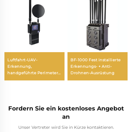
Luftfahrt-UAV-
BF-1000 Fest installierte
Erkennung,
Erkennungs- + Anti-
handgeführte Perimeter-
Drohnen-Ausrüstung
Sicherheitslösungen
gegen Drohnen, tragbarer
Langstrecken-Signal-
Detektor für FPV
Fordern Sie ein kostenloses Angebot
an
Unser Vertreter wird Sie in Kürze kontaktieren.