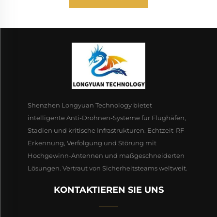
Shenzhen Longyuan Technology bietet
intelligente Anti-Drohnen-Systeme für Flughäfen,
Stadien und kritische Infrastrukturen. Echtzeit-RF-
Erkennung, Verfolgung und Störung mit
Hochgewinn-Antennen und maßgeschneiderten
Lösungen. Vertraut von Sicherheitsteams weltweit.
KONTAKTIEREN SIE UNS