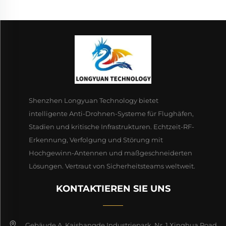
Shenzhen Longyuan Technology bietet
intelligente Anti-Drohnen-Systeme für Flughäfen,
Stadien und kritische Infrastrukturen. Echtzeit-RF-
Erkennung, Verfolgung und Störung mit
Hochgewinn-Antennen und maßgeschneiderten
Lösungen. Vertraut von Sicherheitsteams weltweit.
KONTAKTIEREN SIE UNS
Gebäude A, Kaishangde Industriepark, Nr. 1 Xinghua Road,