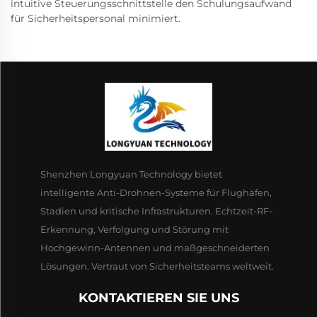
intuitive Steuerungsschnittstelle den Schulungsaufwand
für Sicherheitspersonal minimiert.
Shenzhen Longyuan Technology bietet
intelligente Anti-Drohnen-Systeme für Flughäfen,
Stadien und kritische Infrastrukturen. Echtzeit-RF-
Erkennung, Verfolgung und Störung mit
Hochgewinn-Antennen und maßgeschneiderten
Lösungen. Vertraut von Sicherheitsteams weltweit.
KONTAKTIEREN SIE UNS