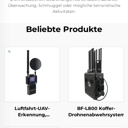
Überwachung, Schmuggel oder mögliche terroristische
Aktivitäten.
Beliebte Produkte
Luftfahrt-UAV-
BF-L800 Koffer-
Erkennung,
Drohnenabwehrsystem
handgeführte
Perimeter-