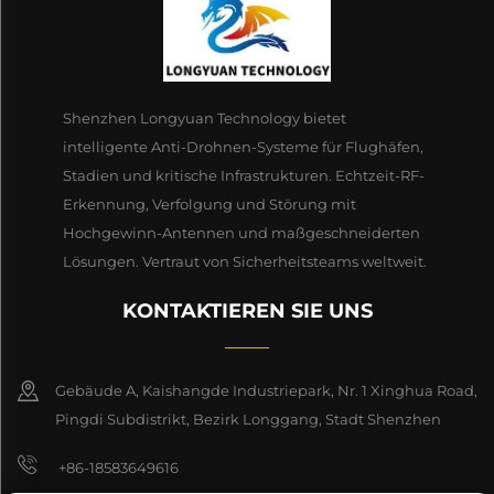
Shenzhen Longyuan Technology bietet
intelligente Anti-Drohnen-Systeme für Flughäfen,
Stadien und kritische Infrastrukturen. Echtzeit-RF-
Erkennung, Verfolgung und Störung mit
Hochgewinn-Antennen und maßgeschneiderten
Lösungen. Vertraut von Sicherheitsteams weltweit.
KONTAKTIEREN SIE UNS
Gebäude A, Kaishangde Industriepark, Nr. 1 Xinghua Road,
Pingdi Subdistrikt, Bezirk Longgang, Stadt Shenzhen
+86-18583649616