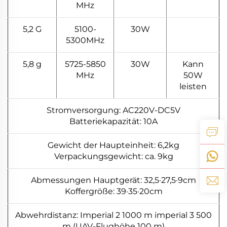
MHz
5,2 G
5100-
30W
5300MHz
5,8 g
5725-5850
30W
Kann
MHz
50W
leisten
Stromversorgung: AC220V-DC5V
Batteriekapazität: 10A
Gewicht der Haupteinheit: 6,2kg
Verpackungsgewicht: ca. 9kg
Abmessungen Hauptgerät: 32,5·27,5·9cm
Koffergröße: 39·35·20cm
Abwehrdistanz: Imperial 2 1000 m imperial 3 500
m (UAV-Flughöhe 100 m)