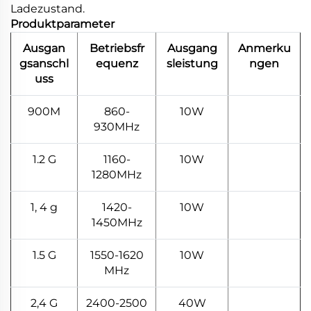
Ladezustand.
Produktparameter
Ausgan
Betriebsfr
Ausgang
Anmerku
gsanschl
equenz
sleistung
ngen
uss
900M
860-
10W
930MHz
1.2 G
1160-
10W
1280MHz
1, 4 g
1420-
10W
1450MHz
1.5 G
1550-1620
10W
MHz
2,4 G
2400-2500
40W