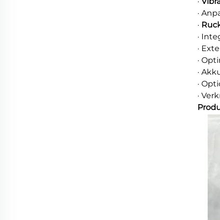
·
Vibr
· Anp
·
Ruc
· Int
· Ext
· Opt
· Akk
· Opt
· Ver
Produ