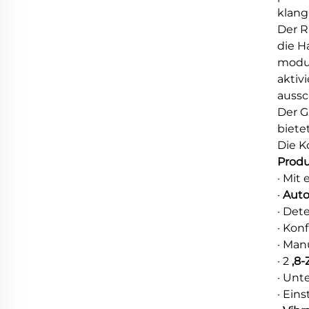
klang
Der R
die H
modus
aktiv
aussc
Der G
biete
Die K
Prod
· Mit
·
Auto
· Det
· Kon
· Man
· 2
,8-
· Unt
· Eins