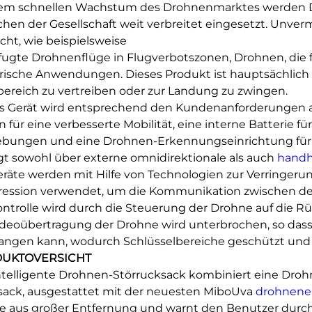
em schnellen Wachstum des Drohnenmarktes werden D
chen der Gesellschaft weit verbreitet eingesetzt. Unve
cht, wie beispielsweise
ugte Drohnenflüge in Flugverbotszonen, Drohnen, die 
ärische Anwendungen. Dieses Produkt ist hauptsächlich
bereich zu vertreiben oder zur Landung zu zwingen.
s Gerät wird entsprechend den Kundenanforderungen ang
n für eine verbesserte Mobilität, eine interne Batterie f
ungen und eine Drohnen-Erkennungseinrichtung für a
gt sowohl über externe omnidirektionale als auch
hand
eräte werden mit Hilfe von Technologien zur Verringe
ession verwendet, um die Kommunikation zwischen d
ontrolle wird durch die Steuerung der Drohne auf die
ideoübertragung der Drohne wird unterbrochen, so dass
ngen kann, wodurch Schlüsselbereiche geschützt und 
UKTOVERSICHT
ntelligente Drohnen-Störrucksack kombiniert eine Dro
ack, ausgestattet mit der neuesten MiboUva
drohnene
se aus großer Entfernung und warnt den Benutzer durch 