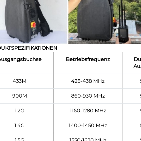
UKTSPEZIFIKATIONEN
Ausgangsbuchse
Betriebsfrequenz
Du
Au
433M
428-438 MHz
900M
860-930 MHz
1.2G
1160-1280 MHz
1.4G
1400-1450 MHz
1.5G
1550-1620 MHz