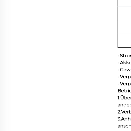
· Str
· Akk
· Gew
· Ver
· Ve
Betr
1.
Übe
ange
2.
Ver
3.
Anh
ansch