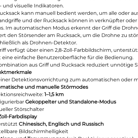
- und visuelle Indikatoren.
ucksack kann manuell bedient werden, um alle oder a
andgriffe und der Rucksack können in verknüpfter oder
. Im automatischen Modus erkennt der Griff die Droh
iert den Störsender am Rucksack, um die Drohne zu stör
hließlich als Drohnen-Detektor.
riff verfügt über einen 2,8-Zoll-Farbbildschirm, unterst
t eine einfache Benutzeroberfläche für die Bedienung.
ombination aus Griff und Rucksack reduziert unnötige St
uktmerkmale
 einer Detektionsvorrichtung zum automatischen oder 
matische und manuelle Störmodes
ektionsreichweite:
1–1,5 km
figurierbar
Gekoppelter und Standalone-Modus
ueller Störschalter
Zoll-Farbdisplay
erstützt
Chinesisch, Englisch und Russisch
tellbare Bildschirmhelligkeit