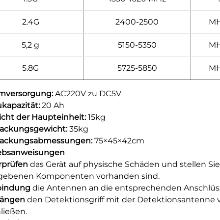
2.4G
2400-2500
MH
5,2 g
5150-5350
MH
5.8G
5725-5850
MH
omversorgung:
AC220V zu DC5V
ukapazität:
20 Ah
icht der Haupteinheit:
15kg
packungsgewicht:
35kg
rpackungsabmessungen:
75×45×42cm
iebsanweisungen
rprüfen
das Gerät auf physische Schäden und stellen Sie s
gebenen Komponenten vorhanden sind.
bindung
die Antennen an die entsprechenden Anschlüss
ängen
den Detektionsgriff mit der Detektionsantenne 
ließen.