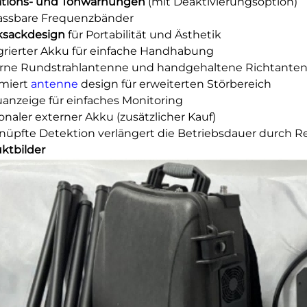
ations- und Tonwarnungen
(mit Deaktivierungsoption)
assbare Frequenzbänder
ksackdesign
für Portabilität und Ästhetik
egrierter Akku für einfache Handhabung
erne Rundstrahlantenne und handgehaltene Richtanten
imiert
antenne
design für erweiterten Störbereich
uanzeige für einfaches Monitoring
ionaler externer Akku (zusätzlicher Kauf)
knüpfte Detektion verlängert die Betriebsdauer durch 
ktbilder