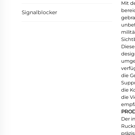
Mit d
berei
Signalblocker
gebra
unbef
milit
Sicht
Diese
desig
umgeb
verfü
die G
Suppr
die K
die V
empfa
PROD
Der i
Rucks
präzi