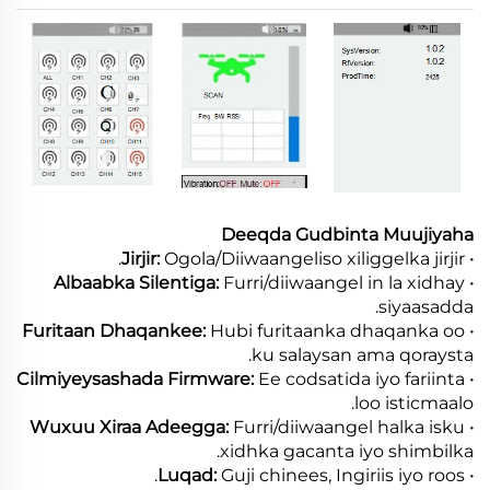
Deeqda Gudbinta Muujiyaha
Ogola/Diiwaangeliso xiliggelka jirjir.
· Jirjir:
Furri/diiwaangel in la xidhay
· Albaabka Silentiga:
siyaasadda.
Hubi furitaanka dhaqanka oo
· Furitaan Dhaqankee:
ku salaysan ama qoraysta.
Ee codsatida iyo fariinta
· Cilmiyeysashada Firmware:
loo isticmaalo.
Furri/diiwaangel halka isku
· Wuxuu Xiraa Adeegga:
xidhka gacanta iyo shimbilka.
Guji chinees, Ingiriis iyo roos.
· Luqad: