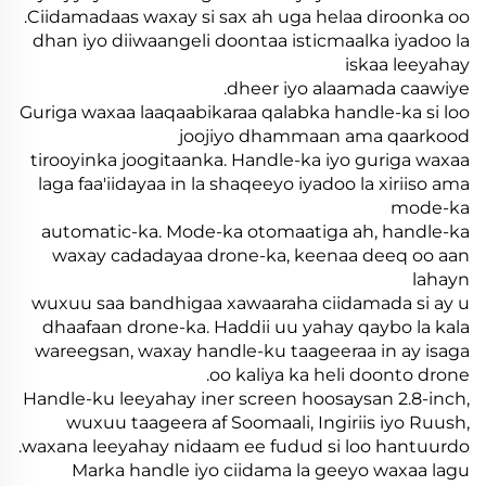
.Ciidamadaas waxay si sax ah uga helaa diroonka oo
dhan iyo diiwaangeli doontaa isticmaalka iyadoo la
iskaa leeyahay
dheer iyo alaamada caawiye.
Guriga waxaa laaqaabikaraa qalabka handle-ka si loo
joojiyo dhammaan ama qaarkood
tirooyinka joogitaanka. Handle-ka iyo guriga waxaa
laga faa'iidayaa in la shaqeeyo iyadoo la xiriiso ama
mode-ka
automatic-ka. Mode-ka otomaatiga ah, handle-ka
waxay cadadayaa drone-ka, keenaa deeq oo aan
lahayn
wuxuu saa bandhigaa xawaaraha ciidamada si ay u
dhaafaan drone-ka. Haddii uu yahay qaybo la kala
wareegsan, waxay handle-ku taageeraa in ay isaga
oo kaliya ka heli doonto drone.
Handle-ku leeyahay iner screen hoosaysan 2.8-inch,
wuxuu taageera af Soomaali, Ingiriis iyo Ruush,
waxana leeyahay nidaam ee fudud si loo hantuurdo.
Marka handle iyo ciidama la geeyo waxaa lagu