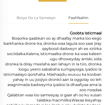
Bixiyo Oo La Sameeyo
Faahfaahin
Goobta Isticmaal
Boqorka qaabkan oo ay dhaafay marka loo eego
barkhanka drone-ka, dronka waa lagula soo saar jiray
qaybood dadweyn ah ee xiriirka
sociidalka.Kalena, isticmaalka drone-ka waa kaleen
ugu dhoweyday arriski, sida
dronka la diray meelaha aan lahayn in la tiro, dronka
loogu yeero sababaha sumgaysiga, iyadoo la
isticmaalayo qorshaha. Mashaqdu wuxuu ka kooban
yahay in uu joojiyo dronkii aan la oggolay oo leh
aragnimada badweynta iyadoo la dhaafiyaa ama la
soo noqdaa.
Qalabtan waa loo sameeyay si gaar ah oo ku xusan
talabka macmiilka.Waxaa leeyahay