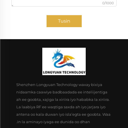
0/1000
Tusin
Shenzhen Longyuan Technology waxay bixiya
nidaamka caawiye badbaadada ee inteliijentiga
ah ee goobta, xajiga la xiriira iyo hababka la xiriira.
La laabiya RF ee waqtiga saxda ah iyo jarjara iyo
antena oo kala duwan iyo isla’egta ee goobta. Waa
in la aminayo iyaga ee dunida oo dhan.