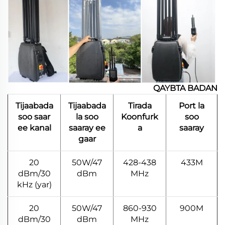
QAYBTA BADAN
Tijaabada
Tijaabada
Tirada
Port la
soo saar
la soo
Koonfurk
soo
ee kanal
saaray ee
a
saaray
gaar
20
50W/47
428-438
433M
dBm/30
dBm
MHz
kHz (yar)
20
50W/47
860-930
900M
dBm/30
dBm
MHz