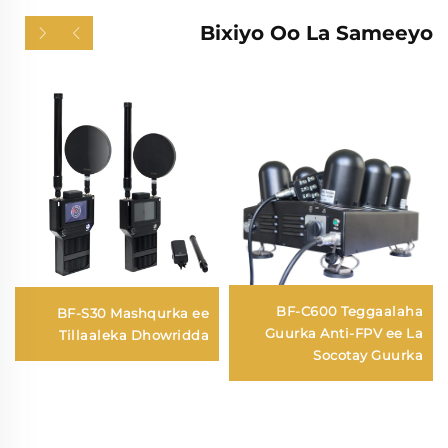
Bixiyo Oo La Sameeyo
BF-C600 Teggaalaha
BF-S30 Mashqurka ee
Guurka Anti-FPV ee La
Tillaaleka Dhowridda
Socotay Guurka