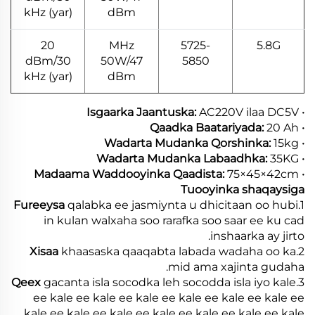
kHz (yar)
dBm
20
MHz
5725-
5.8G
dBm/30
50W/47
5850
kHz (yar)
dBm
AC220V ilaa DC5V
· Isgaarka Jaantuska:
20 Ah
· Qaadka Baatariyada:
15kg
· Wadarta Mudanka Qorshinka:
35KG
· Wadarta Mudanka Labaadhka:
75×45×42cm
· Madaama Waddooyinka Qaadista:
Tuooyinka shaqaysiga
Fureeysa
qalabka ee jasmiynta u dhicitaan oo hubi
1.
in kulan walxaha soo rarafka soo saar ee ku cad
inshaarka ay jirto.
Xisaa
khaasaska qaaqabta labada wadaha oo ka
2.
mid ama xajinta gudaha.
Qeex
gacanta isla socodka leh socodda isla iyo kale
3.
ee kale ee kale ee kale ee kale ee kale ee kale ee
kale ee kale ee kale ee kale ee kale ee kale ee kale