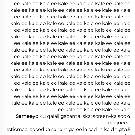
ee kale ee kale ee kale ee kale ee kale ee kale ee
kale ee kale ee kale ee kale ee kale ee kale ee kale
ee kale ee kale ee kale ee kale ee kale ee kale ee
kale ee kale ee kale ee kale ee kale ee kale ee kale
ee kale ee kale ee kale ee kale ee kale ee kale ee
kale ee kale ee kale ee kale ee kale ee kale ee kale
ee kale ee kale ee kale ee kale ee kale ee kale ee
kale ee kale ee kale ee kale ee kale ee kale ee kale
ee kale ee kale ee kale ee kale ee kale ee kale ee
kale ee kale ee kale ee kale ee kale ee kale ee kale
ee kale ee kale ee kale ee kale ee kale ee kale ee
kale ee kale ee kale ee kale ee kale ee kale ee kale
ee kale ee kale ee kale ee kale ee kale ee kale ee
kale ee kale ee kale ee kale ee kale ee kale ee kale
ee kale ee kale ee kale ee kale ee kale ee kale ee
kale ee kale ee kale ee kale ee kale ee kale ee kale
ee kale ee kale ee kale ee kale......
Sameeyo
ku qalali gacanta iska; screen-ka soo
4.
noqnoqo.
5.Isticmaal socodka sahamiga oo la cad in ka dhigta