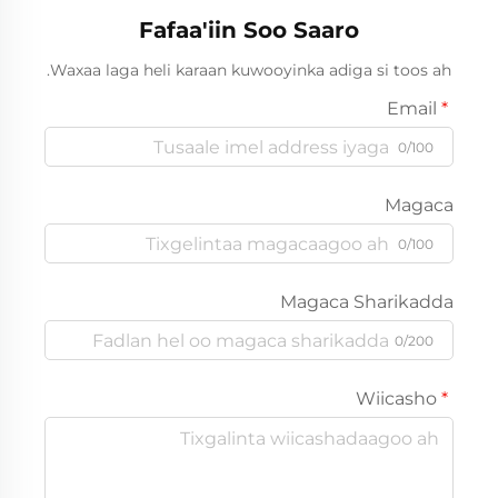
Fafaa'iin Soo Saaro
Waxaa laga heli karaan kuwooyinka adiga si toos ah.
Email
0/100
Magaca
0/100
Magaca Sharikadda
0/200
Wiicasho