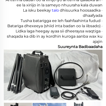
ee la xiriijo in la sameyo nhuuraha kala duwan
talo
dhisuurka hoosaadka
· La isku beekay
dhaafyada
· Tusha batarigga ee leh faahfaahinta fudud
· Batariga dhexeeya (shiid inta badan oo la iibsado)
· Lidka laga heegay ayaa sii dheeraysa waqtiga
shaqada ka dib in ay kordhin kuroga aanba wax ku
ajajin
Suureynta Badbaadaha