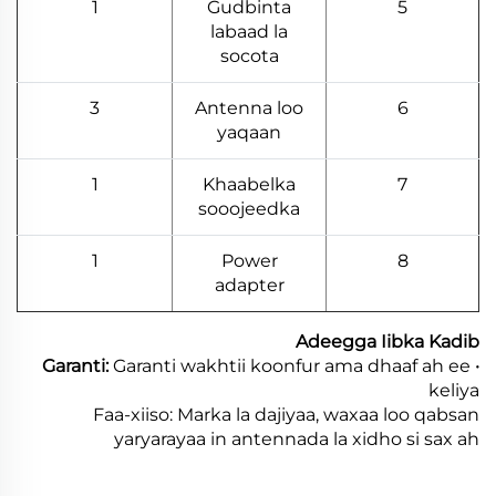
1
Gudbinta
5
labaad la
socota
3
Antenna loo
6
yaqaan
1
Khaabelka
7
sooojeedka
1
Power
8
adapter
Adeegga Iibka Kadib
Garanti wakhtii koonfur ama dhaaf ah ee
· Garanti:
keliya
Faa-xiiso: Marka la dajiyaa, waxaa loo qabsan
yaryarayaa in antennada la xidho si sax ah