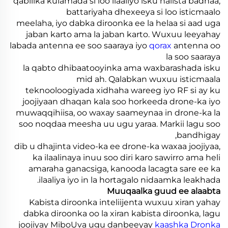
qabiilka kulamada si loo ilaaliyo isku halista badnaa,
battariyaha dhexeeya si loo isticmaalo
meelaha, iyo dabka diroonka ee la helaa si aad uga
jaban karto ama la jaban karto. Wuxuu leeyahay
labada antenna ee soo saaraya iyo
qorax
antenna oo
la soo saaraya
la qabto dhibaatooyinka ama waxbarashada isku
mid ah. Qalabkan wuxuu isticmaala
teknooloogiyada xidhaha wareeg iyo RF si ay ku
joojiyaan dhaqan kala soo horkeeda drone-ka iyo
muwaqqihiisa, oo waxay saameynaa in drone-ka la
soo noqdaa meesha uu ugu yaraa. Markii lagu soo
bandhigay,
dib u dhajinta video-ka ee drone-ka waxaa joojiyaa,
ka ilaalinaya inuu soo diri karo sawirro ama heli
amaraha ganacsiga, kanooda lacagta sare ee ka
ilaaliya iyo in la hortagalo nidaamka leakhada.
Muuqaalka guud ee alaabta
Kabista diroonka inteliijenta wuxuu xiran yahay
dabka diroonka oo la xiran kabista diroonka, lagu
joojiyay MiboUva ugu danbeeyay
kaashka Dronka