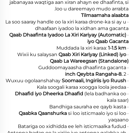
jabanayaa waqtiga aan xiran ahayn ee dhaafinta, si
loo u dareemayo mudo arrabta.
Tilmaamaha alaabta
· La soo saaray handle oo la xiri karaa drone-ka si ay u
dhaafaan iyadoo la xidhan ama gacanta
Qaab Dhaafinta Iyadoo La Xiri Kariyay (Automatic)
·
iyo Qaab Gacanta
1-1.5 km
· Muddada la xiri karaa:
Qaab Xiri Kariyay (Linked) iyo
· Wixii ku salaysan
Qaab La Wareegsan (Standalone)
· Guddoomayaasha dhaafinta gacanta
.8-inch Qeybta Rangaha
· 2
Soomaali, Ingiriis iyo Ruush
· Wuxuu ogolaanshahay
· Kala soogali karaa xoogga loola jeedaa
Dhaafid iyo Dheerka Dhaafid
(lela badhanka oo
·
kala saar)
· Bandhiga sauraha ee qayb kasta
Qaabka Qaanshurka
si loo isticmaalo iyo si loo
·
yaqaano
· Batariga oo xidhidda ee leh isticmaalka fudud
· Antenna badan oo la xiriijo iyo antenna qalabka ah