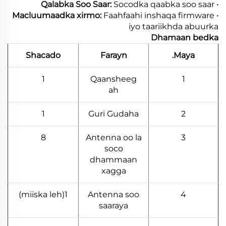
Socodka qaabka soo saar
· Qalabka Soo Saar:
Faahfaahi inshaqa firmware
· Macluumaadka xirmo:
iyo taariikhda abuurka
Dhamaan bedka
Shacado
Farayn
Maya.
1
Qaansheeg
1
ah
1
Guri Gudaha
2
8
Antenna oo la
3
soco
dhammaan
xagga
1(miiska leh)
Antenna soo
4
saaraya