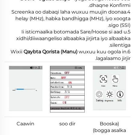
dhaqne Konfirmi.
4.Screenka oo dabaqi laha wuxuu muujin doonaa
helay (MHz), habka bandhigga (MHz), iyo xoogta
sigo (SSI).
5.Ii isticmaalka botomada Sare/Hoose si aad u
xidhi/diiwaangeliso albaabka jirjirta iyo albaabka
silentiga.
Qaybta Qorista (Manu)
wuxuu kuu ogola in
6.Wixii
lagalaamo jirjir.
Caawin
soo dir
(Booska
bogga asalka)