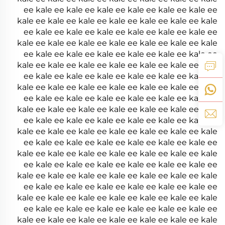
ee kale ee kale ee kale ee kale ee kale ee kale ee
kale ee kale ee kale ee kale ee kale ee kale ee kale
ee kale ee kale ee kale ee kale ee kale ee kale ee
kale ee kale ee kale ee kale ee kale ee kale ee kale
ee kale ee kale ee kale ee kale ee kale ee kale ee
kale ee kale ee kale ee kale ee kale ee kale ee kale
ee kale ee kale ee kale ee kale ee kale ee kale ee
kale ee kale ee kale ee kale ee kale ee kale ee kale
ee kale ee kale ee kale ee kale ee kale ee kale ee
kale ee kale ee kale ee kale ee kale ee kale ee kale
ee kale ee kale ee kale ee kale ee kale ee kale ee
kale ee kale ee kale ee kale ee kale ee kale ee kale
ee kale ee kale ee kale ee kale ee kale ee kale ee
kale ee kale ee kale ee kale ee kale ee kale ee kale
ee kale ee kale ee kale ee kale ee kale ee kale ee
kale ee kale ee kale ee kale ee kale ee kale ee kale
ee kale ee kale ee kale ee kale ee kale ee kale ee
kale ee kale ee kale ee kale ee kale ee kale ee kale
ee kale ee kale ee kale ee kale ee kale ee kale ee
kale ee kale ee kale ee kale ee kale ee kale ee kale