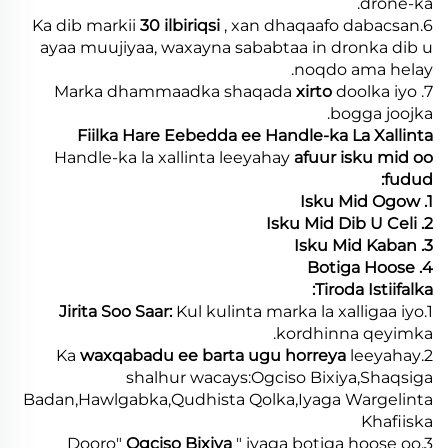
drone-ka.
30 ilbiriqsi
, xan dhaqaafo dabacsan
6.Ka dib markii
ayaa muujiyaa, waxayna sababtaa in dronka dib u
noqdo ama helay.
xirto
doolka iyo
7. Marka dhammaadka shaqada
bogga joojka.
Fiilka Hare Eebedda ee Handle-ka La Xallinta
Handle-ka la xallinta leeyahay
afuur isku mid oo
fudud:
1. Isku Mid Ogow
2. Isku Mid Dib U Celi
3. Isku Mid Kaban
4. Botiga Hoose
Tiroda Istiifalka:
Jirita Soo Saar:
Kul kulinta marka la xalligaa iyo
1.
kordhinna qeyimka.
waxqabadu ee barta ugu horreya
leeyahay
2.Ka
shalhur wacays:Ogciso Bixiya,Shaqsiga
Badan,Hawlgabka,Qudhista Qolka,Iyaga Wargelinta
Khafiiska
Ogciso Bixiya
" iyaga botiga hoose oo
3.Dooro"