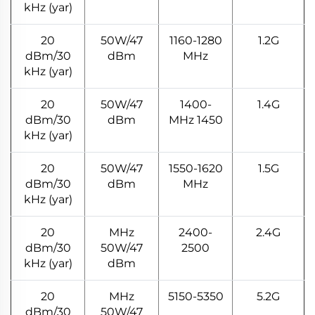
kHz (yar)
20
50W/47
1160-1280
1.2G
dBm/30
dBm
MHz
kHz (yar)
20
50W/47
1400-
1.4G
dBm/30
dBm
1450 MHz
kHz (yar)
20
50W/47
1550-1620
1.5G
dBm/30
dBm
MHz
kHz (yar)
20
MHz
2400-
2.4G
dBm/30
50W/47
2500
kHz (yar)
dBm
20
MHz
5150-5350
5.2G
dBm/30
50W/47