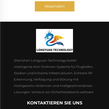
Absenden
Shenzhen Longyuan Technology bietet
intelligente Anti-Drohnen-Systeme für Flughäfen,
Stadien und kritische Infrastrukturen. Echtzeit-RF-
Erkennung, Verfolgung und Störung mit
Hochgewinn-Antennen und maßgeschneiderten
Lösungen. Vertraut von Sicherheitsteams weltweit.
KONTAKTIEREN SIE UNS