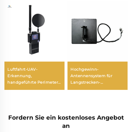
Luftfahrt-UAV-
Hochgewinn-
Erkennung,
Antennensystem für
handgeführte Perimeter-
Langstrecken-
Sicherheitslösungen
Richtdetektion Anti-UAV
gegen Drohnen, tragbarer
RF-Radio-Störer Effektive
Langstrecken-Signal-
Frequenzschirmung UAV-
Detektor für FPV
Signale
Fordern Sie ein kostenloses Angebot
an