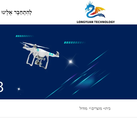
לְהִתְחַבֵּר אֵלֵינוּ
>
בית>
מוצרים
מודול