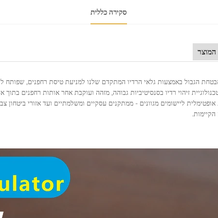
סקירה כללית
המוצר
טחת הגבול באמצעות גלאי הרדיו המתקדם שלנו למניעת טיסת רחפנים, שפותח להג
נולוגיית זיהוי רדיו בסנסיטיביות גבוהה, מזהה ועוקבת אחר אותות רחפנים בתוך אזו
ופטימלית ליישומים מגוונים - ממתקנים עסקיים ומשלמתיים ועד אזורי ביטחון צבא
הקיימות.