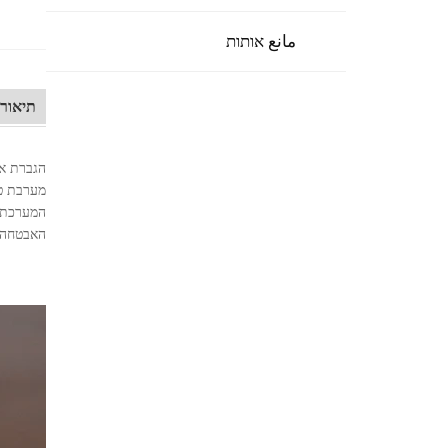
مانع אותות
תיאור 
הגברת אב
מערבת טכ
המערכת א
האבטחה 