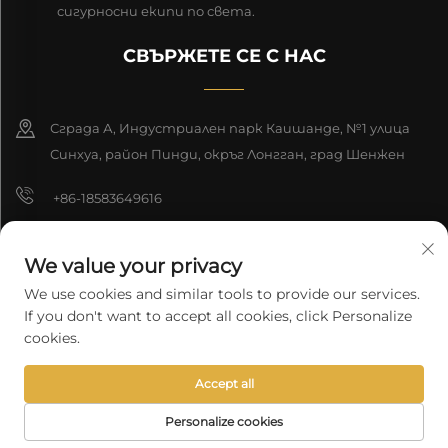
сигурносни екипи по света.
СВЪРЖЕТЕ СЕ С НАС
Сграда А, Индустриален парк Каишанде, №1 улица
Синхуа, район Пинди, окръг Лонгган, град Шенжен
+86-18583649616
[email protected]
We value your privacy
8618165761396
We use cookies and similar tools to provide our services.
If you don't want to accept all cookies, click Personalize
cookies.
Автоматно право © 2026 Шънджън Лонгюан Технолоджи К.о.,
Accept all
Лтд. Всички права запазени.
Политика за поверителност
Personalize cookies
НАЧАЛНА