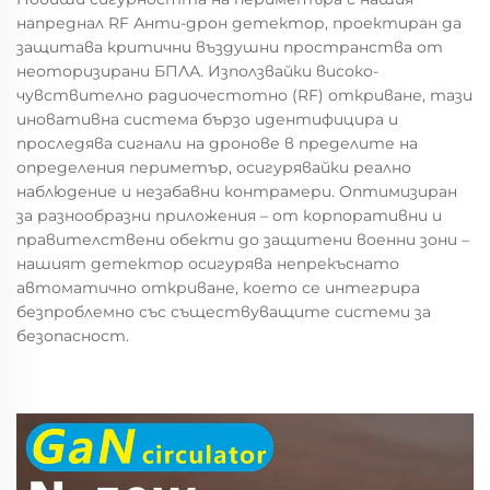
напреднал RF Анти-дрон детектор, проектиран да
защитава критични въздушни пространства от
неоторизирани БПЛА. Използвайки високо-
чувствително радиочестотно (RF) откриване, тази
иновативна система бързо идентифицира и
проследява сигнали на дронове в пределите на
определения периметър, осигурявайки реално
наблюдение и незабавни контрамери. Оптимизиран
за разнообразни приложения – от корпоративни и
правителствени обекти до защитени военни зони –
нашият детектор осигурява непрекъснато
автоматично откриване, което се интегрира
безпроблемно със съществуващите системи за
безопасност.