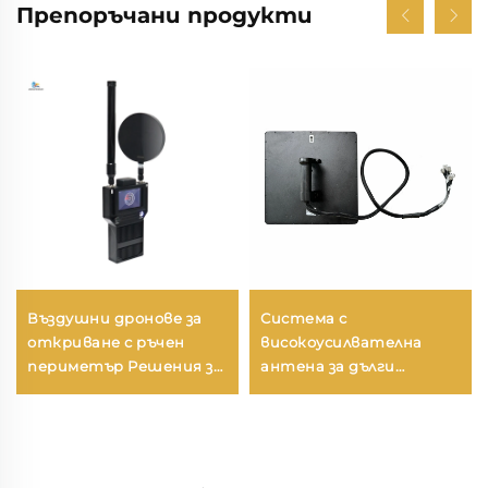
Препоръчани продукти
Въздушни дронове за
Система с
откриване с ръчен
високоусилвателна
периметър Решения за
антена за дълги
защита от дронове
разстояния, насочено
Портативен
откриване,
детектор на сигнали с
противодействие на
голям обхват за FPV
БПЛА, радио-
дестабилизатор RF,