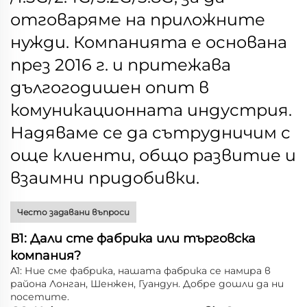
отговаряме на приложните
нужди. Компанията е основана
през 2016 г. и притежава
дългогодишен опит в
комуникационната индустрия.
Надяваме се да сътрудничим с
още клиенти, общо развитие и
взаимни придобивки.
Често задавани въпроси
В1: Дали сте фабрика или търговска
компания?
A1: Ние сме фабрика, нашата фабрика се намира в
района Лонган, Шенжен, Гуандун. Добре дошли да ни
посетите.