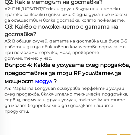
Q2: Как е методът на доставка?
A2: DHL/UPS/TNT/Fedex и други въздушни и морски
пратки са всички изпълними. С една дума, ние можем
да осъществим всяка доставка, която пожелаете.
Q3: Какво е положението с датата на
доставка?
A3: В общия случай, датата на доставка ще бъде 3-5
работни дни за обикновено количество поръчка. Но
при по-големи поръчки, моля, проверете
допълнително у нас.
Въпрос 4: Каква е услугата след продажба,
предоставяна за този RF усилвател за
мощност
модул
?
A4: Марката Longyuan осигурява перфектни услуги
след продажба, включително техническа поддръжка,
сервиз, подмяна и други услуги, така че клиентите
да могат безпроблемно да използват нашите
продукти.