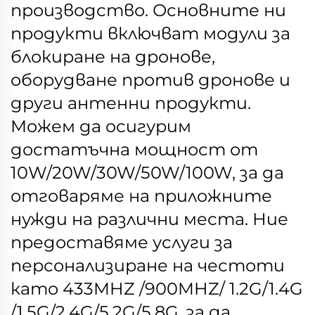
производство. Основните ни
продукти включват модули за
блокиране на дронове,
оборудване против дронове и
други антенни продукти.
Можем да осигурим
достатъчна мощност от
10W/20W/30W/50W/100W, за да
отговаряме на приложните
нужди на различни места. Ние
предоставяме услуги за
персонализиране на честоти
като 433MHZ /900MHZ/ 1.2G/1.4G
/1.5G/2.4G/5.2G/5.8G, за да