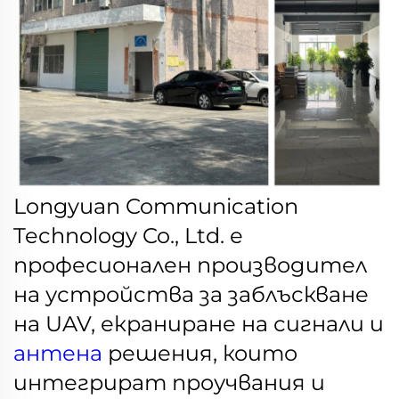
Longyuan Communication
Technology Co., Ltd. е
професионален производител
на устройства за заблъскване
на UAV, екраниране на сигнали и
антена
решения, които
интегрират проучвания и