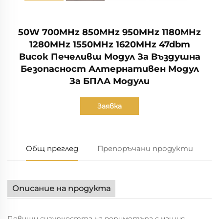
50W 700MHz 850MHz 950MHz 1180MHz
1280MHz 1550MHz 1620MHz 47dbm
Висок Печеливш Модул За Въздушна
Безопасност Алтернативен Модул
За БПЛА Модули
Заявка
Общ преглед
Препоръчани продукти
Описание на продукта
Повиши сигурността на периметъра с нашия