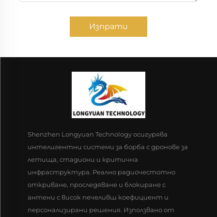
Изпрати
Shenzhen Longyuan Technology осигурява
интелигентни системи за борба с дронове за
летища, стадиони и критична
инфраструктура. Реално радиочестотно
откриване, проследяване и блокиране с
антени с висок печеливш коефициент и
персонализирани решения. Използвано от