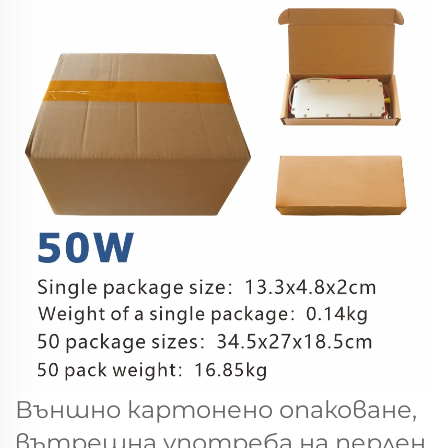
Външно картонено опаковане,
вътрешна употреба на перлен