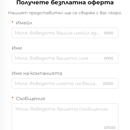
Получете безплатна оферта
ефективно честотно
екраниране на сигнали
Нашият представител ще се свърже с вас скоро.
от БПЛА
Имейл
0/100
Име
0/100
Име на компанията
0/200
Съобщение
0/1000