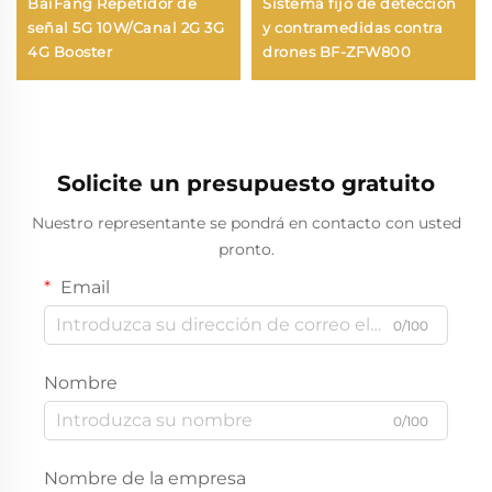
BaiFang Repetidor de
Sistema fijo de detección
señal 5G 10W/Canal 2G 3G
y contramedidas contra
4G Booster
drones BF-ZFW800
Solicite un presupuesto gratuito
Nuestro representante se pondrá en contacto con usted
pronto.
Email
0/100
Nombre
0/100
Nombre de la empresa