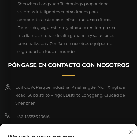
Shenzhen Longyuan Technology proporciona
sistemas inteligentes contra drones para
aeropuertos, estadios e infraestructuras críticas.
Detección, seguimiento y bloqueo en tiempo real
mediante antenas de alta ganancia y soluciones
personalizadas. Confían en nosotros equipos de
seguridad en todo el mundo.
PÓNGASE EN CONTACTO CON NOSOTROS
Edificio A, Parque Industrial Kaishangde, No. 1 Xinghua
Road, Subdistrito Pingdi, Distrito Longgang, Ciudad de
Shenzhen
+86-18583649616
[email protected]