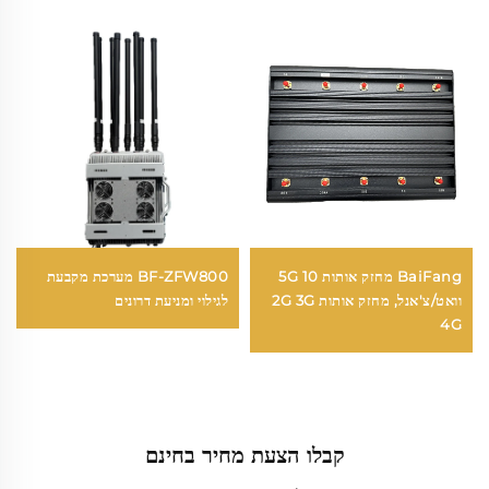
BaiFang מחזק אותות 5G 10
BF-ZFW800 מערכת מקבעת
וואט/צ'אנל, מחזק אותות 2G 3G
לגילוי ומניעת דרונים
4G
קבלו הצעת מחיר בחינם