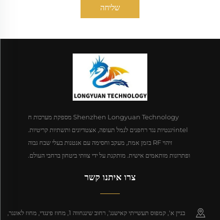
שליחה
Shenzhen Longyuan Technology מספקת מערכות ח
intelיגנטיות נגד רחפנים לנמל תעופה, אצטדיונים ותשתיות קריטיות.
זיהוי RF בזמן אמת, מעקב וחסימה עם אנטנות בעלי שבח גבוה
ופתרונות מותאמים אישית. מותקנת על ידי צוותי ביטחון ברחבי העולם.
צרו איתנו קשר
בניין א', קמפוס תעשייתי קאישנג', רחוב שינגחווה 1, מחוז פינגדי, מחוז לאונגר,