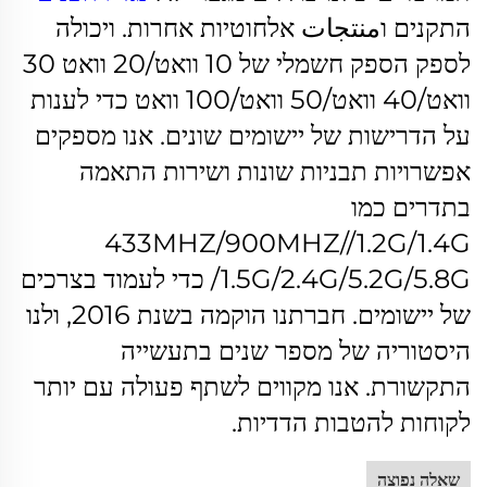
התקנים וمنتجات אלחוטיות אחרות. ויכולה
לספק הספק חשמלי של 10 וואט/20 וואט 30
וואט/40 וואט/50 וואט/100 וואט כדי לענות
על הדרישות של יישומים שונים.
אנו מספקים
אפשרויות תבניות שונות ושירות התאמה
בתדרים כמו
433MHZ/900MHZ//1.2G/1.4G
/1.5G/2.4G/5.2G/5.8G כדי לעמוד בצרכים
של יישומים.
חברתנו הוקמה בשנת 2016, ולנו
היסטוריה של מספר שנים בתעשייה
התקשורת. אנו מקווים לשתף פעולה עם יותר
לקוחות להטבות הדדיות.
שאלה נפוצה