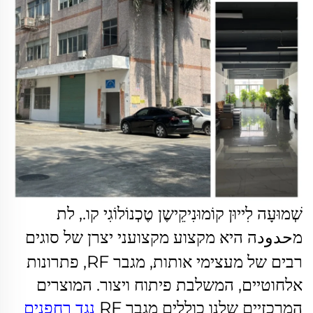
שְׁמוּעָה לִייוּן קוֹמוּנִיקֵישֶן טֶכְנוֹלוֹגִי קו., לת
מحدودה היא
מקצוע מקצועני
יצרן של סוגים
רבים של מעצימי אותות, מגבר RF, פתרונות
אלחוטיים, המשלבת פיתוח ויצור. המוצרים
המרכזיים שלנו כוללים מגבר RF
נגד רחפנים