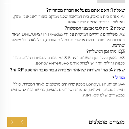
שאלה 1: האם אתם מפעל או חברה מסחרית?
A1: אנחנו בית מלאכה, בית המלאכה שלנו ממוקם באזור לאנג'אנג', שנז'ן,
גואנג'ואו. ברוכים הבאים לבקר אותנו.
שאלה 2: מה לגבי אמצעי המשלוח?
A2: משלוחים אוויריים וימיימית על ידי DHL/UPS/TNT/Fedex ושאר
החברות הקיימות – כולם אפשריים. במילים אחרות, נוכל לארגן כל משלוח
שתרצה.
Q3: מהו זמן המשלוח?
A3: באופן כללי, זמן המשלוח יהיה 3-5 ימי עבודה לכמויות רגילות. עבור
ספנות גדולות יותר יש לבדוק איתנו дополнительно.
שאלה 4: מהו השירות שלאחר המכירה עבור מגבר ההספק RF זה?
מודול
?
A4: המותג Longyuan מספק שירותים מושלמים לאחר המכירה, כולל
תמיכה טכנית, תיקונים, החלפות ושירותים נוספים, כדי שתוכלו להשתמש
במכשורים שלנו ללא דאגה.
מוצרים מומלצים