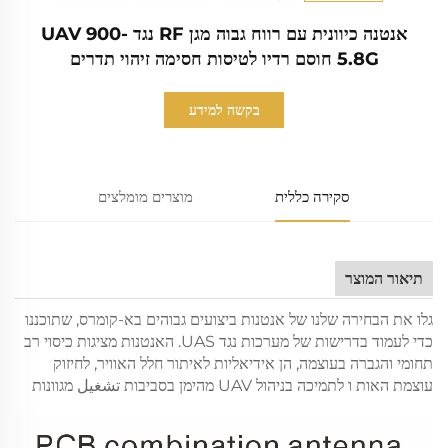
אנטנה כיוונית עם רווח גבוה מגן RF נגד UAV 900-
5.8G חוסם רדיו לטיסות חסימה זיהוי תדרים
בקשה למידע
סקירה כללית
מוצרים מומלצים
תיאור המוצר
גלו את הבחירה שלנו של אנטנות ביצועים גבוהים בא-קומרס, שתוכננו
כדי לעמוד בדרישות של מערכות נגד UAS. האנטנות מציגות כיסוי רב
תחומי והגברה בעוצמה, הן אידיאליות לאיתור חלל האוויר, לחיזוק
עוצמת האות ו לתמיכה בניהול UAV מהימן בסביבות تشغيل מגוונות