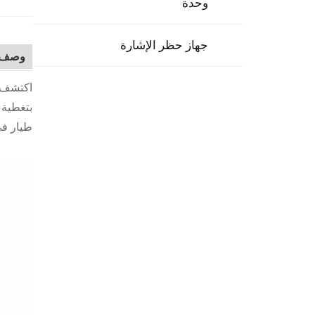
وحدة
جهاز حظر الإشارة
وصف ا
اكتشف ت
بتغطية 
طيار في