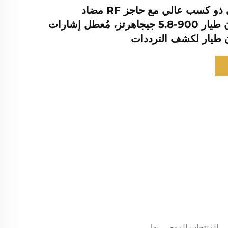
مضمار اتجاهي ذو كسب عالي مع حاجز RF مضاد
للطائرات بدون طيار 900-5.8 جيجاهرتز، مُعطل إشارات
 طيار لكشف الترددات
المنتجات الموصى بها