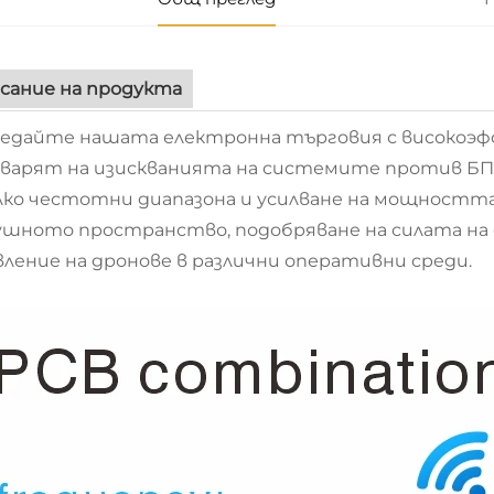
сание на продукта
ледайте нашата електронна търговия с високоэ
варят на изискванията на системите против БП
лко честотни диапазона и усилване на мощността,
ушното пространство, подобряване на силата на с
вление на дронове в различни оперативни среди.