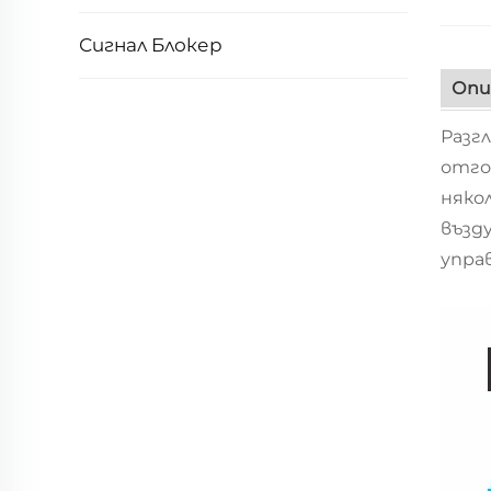
Сигнал Блокер
Опи
Разг
отго
няко
възд
упра