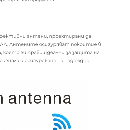
ффективни антени, проектирани да
ЛА. Антените осигуряват покритие в
 което ги прави идеални за защита на
игнала и осигуряване на надеждно