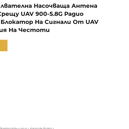
илвателна Насочваща Антена
Срещу UAV 900-5.8G Радио
 Блокатор На Сигнали От UAV
ия На Честоти
Препоръчани продукти