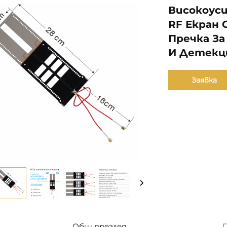
Високоус
RF Екран 
Пречка За
И Детекц
Заявка
Общ преглед