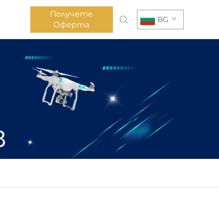
Получете
BG
Оферта