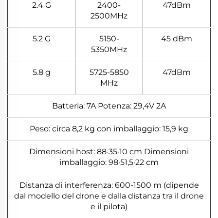
2.4 G
2400-
47dBm
2500MHz
5.2 G
5150-
45 dBm
5350MHz
5.8 g
5725-5850
47dBm
MHz
Batteria: 7A Potenza: 29,4V 2A
Peso: circa 8,2 kg con imballaggio: 15,9 kg
Dimensioni host: 88·35·10 cm Dimensioni
imballaggio: 98·51,5·22 cm
Distanza di interferenza: 600-1500 m (dipende
dal modello del drone e dalla distanza tra il drone
e il pilota)