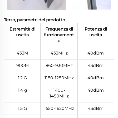
Terzo, parametri del prodotto
Estremità di
Frequenza di
Potenza di
uscita
funzionament
uscita
o
433M
433MHz
40dBm
900M
860-930MHz
43dBm
1.2 G
1180-1280MHz
40dBm
1.4 g
1400-
40dBm
1450MHz
1,5 G
1550-1620MHz
43dBm