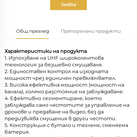
Заявка
Общ преглед
Препоръчани продукти
Характеристики на продукта
1. Използване на UHF широколентова
технология за безшевно смущаване.
2. Единоставен контрол на изходната
мощност чрез единичен превключвател.
3. Висока ефективна мощност (мощност на
канала), голямо разстояние на заблуждаване.
4. Ефективно сегментиране, което
заблуждава само честотите за управление на
дронове и предаване на видео, без да
предизвиква смущения в други честоти.
5. Конструкция с бутало и теглене, сменяема
батерия.