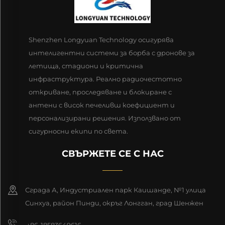
Shenzhen Longyuan Technology осигурява
интелигентни системи за борба с дронове за
летища, стадиони и критична
инфраструктура. Реално радиочестотно
откриване, проследяване и блокиране с
антени с висок печеливш коефициент и
персонализирани решения. Използвано от
сигурносни екипи по света.
СВЪРЖЕТЕ СЕ С НАС
Сграда А, Индустриален парк Каишанде, №1 улица
Синхуа, район Пинди, окръг Лонгган, град Шенжен
+86-18583649616