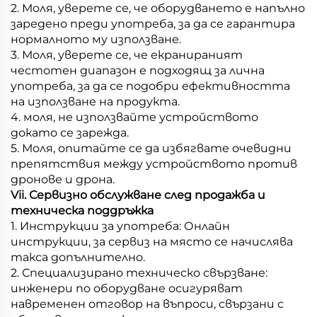
2. Моля, уверете се, че оборудването е напълно
заредено преди употреба, за да се гарантира
нормалното му използване.
3. Моля, уверете се, че екранираният
честотен диапазон е подходящ за лична
употреба, за да се подобри ефективността
на използване на продукта.
4. моля, не използвайте устройството
докато се зарежда.
5. Моля, опитайте се да избягвате очевидни
препятствия между устройството против
дронове и дрона.
Vii. Сервизно обслужване след продажба и
техническа поддръжка
1. Инструкции за употреба: Онлайн
инструкции, за сервиз на място се начислява
такса допълнително.
2. Специализирано техническо свързване:
инженери по оборудване осигуряват
навременен отговор на въпроси, свързани с