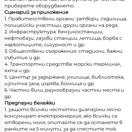
приберете оборудването.
Сценарий за приложение
1. Правителствени органи: затвори, съдилища,
полицейски участъци, други органи на реда.
2. Инфраструктура: бензиностанции,
нефтобази, газови станции, летища, борба с
наркотиците, сигурност и др.
3. Обществени съоръжения: стадиони, важни
събития и др.
4. Транспортни средства: морски терминал,
яхта и др.
5. Център за задържане, училище, библиотека,
изпитна зала, църква, болница и др.
6. Частни вили, разнообразни частни места и
др.
Предпазни бележки
1. защото всички честотни диапазони лесно
консумират електроенергия, ако всички са
отворени, моля, опитайте се да останете в
рамките на 5 минути, за да спестите ток.