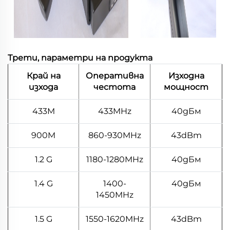
Трети, параметри на продукта
Край на
Оперативна
Изходна
изхода
честота
мощност
433M
433MHz
40дБм
900M
860-930MHz
43dBm
1.2 G
1180-1280MHz
40дБм
1.4 G
1400-
40дБм
1450MHz
1.5 G
1550-1620MHz
43dBm