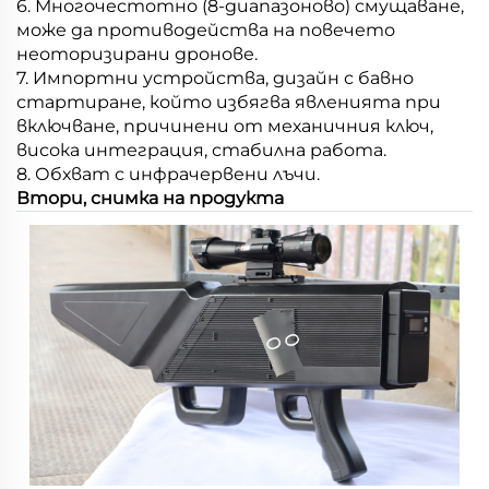
6. Многочестотно (8-диапазоново) смущаване,
може да противодейства на повечето
неоторизирани дронове.
7. Импортни устройства, дизайн с бавно
стартиране, който избягва явленията при
включване, причинени от механичния ключ,
висока интеграция, стабилна работа.
8. Обхват с инфрачервени лъчи.
Втори, снимка на продукта