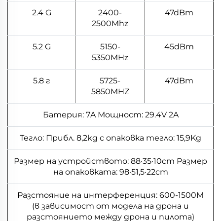
2.4 G
2400-
47dBm
2500Mhz
5.2 G
5150-
45dBm
5350MHz
5.8 г
5725-
47dBm
5850MHZ
Батерия: 7A Мощност: 29.4V 2A
Тегло: Прибл. 8,2kg с опаковка тегло: 15,9Kg
Размер на устройството: 88·35·10cm Размер
на опаковката: 98·51,5·22cm
Разстояние на интерференция: 600-1500M
(в зависимост от модела на дронa и
разстоянието между дрона и пилота)