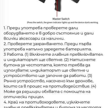
1. Преди употреба проверете дали
оборудването е в добро състояние и дали
всички аксесоари са налични.
2. Проверете захранването. Преди първа
употреба напълно заредете батерията.
3 Работа. (1) Включете главния превключвател
и индикаторът ще светне. (2) Натиснете
бутона за честотата, която трябва да
използвате; индикаторът ще светне и
устройството ще започне да работи. (3)
Ръчно устройство, насочено към дронове,
които са в процес на противодействие. (4)
Може да разшири обхвата с помощта на
оптически прицел.
4. Край на противоходовете, изключете
главния превключвател и бутона за честота,