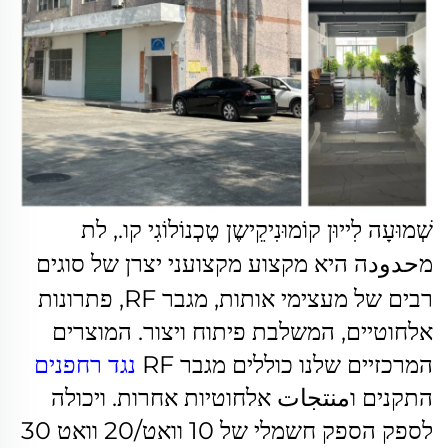
שְׁמוּעָה לִייוּן קוֹמוּנִיקֵישֶן טֶכְנוֹלוֹגִי קו., לת
מحدودה היא
מקצוע מקצועני
יצרן של סוגים
רבים של מעצימי אותות, מגבר RF, פתרונות
אלחוטיים, המשלבת פיתוח ויצור. המוצרים
המרכזיים שלנו כוללים מגבר RF
נגד רחפנים
התקנים וمنتجات אלחוטיות אחרות. ויכולה
לספק הספק חשמלי של 10 וואט/20 וואט 30