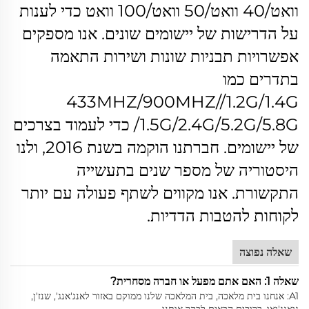
וואט/40 וואט/50 וואט/100 וואט כדי לענות
על הדרישות של יישומים שונים.
אנו מספקים
אפשרויות תבניות שונות ושירות התאמה
בתדרים כמו
433MHZ/900MHZ//1.2G/1.4G
/1.5G/2.4G/5.2G/5.8G כדי לעמוד בצרכים
של יישומים.
חברתנו הוקמה בשנת 2016, ולנו
היסטוריה של מספר שנים בתעשייה
התקשורת. אנו מקווים לשתף פעולה עם יותר
לקוחות להטבות הדדיות.
שאלה נפוצה
שאלה 1: האם אתם מפעל או חברה מסחרית?
A1: אנחנו בית מלאכה, בית המלאכה שלנו ממוקם באזור לאנג'אנג', שנז'ן,
גואנג'ואו. ברוכים הבאים לבקר אותנו.