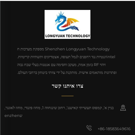
Shenzhen Longyuan Technology מספקת מערכות ח
intelיגנטיות נגד רחפנים לנמל תעופה, אצטדיונים ותשתיות קריטיות.
זיהוי RF בזמן אמת, מעקב וחסימה עם אנטנות בעלי שבח גבוה
ופתרונות מותאמים אישית. מותקנת על ידי צוותי ביטחון ברחבי העולם.
צרו איתנו קשר
בניין א', קמפוס תעשייתי קאישנג', רחוב שינגחווה 1, מחוז פינגדי, מחוז לאונגר,
שenzhen
+86-18583649616