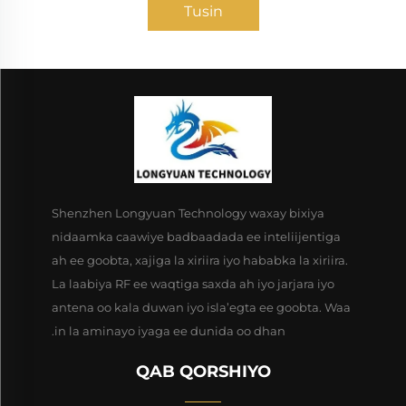
Tusin
Shenzhen Longyuan Technology waxay bixiya
nidaamka caawiye badbaadada ee inteliijentiga
ah ee goobta, xajiga la xiriira iyo hababka la xiriira.
La laabiya RF ee waqtiga saxda ah iyo jarjara iyo
antena oo kala duwan iyo isla’egta ee goobta. Waa
in la aminayo iyaga ee dunida oo dhan.
QAB QORSHIYO