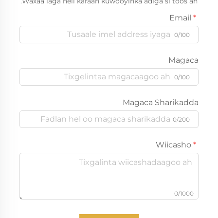
Waxaa laga heli karaan kuwooyinka adiga si toos ah.
Email
0/100
Magaca
0/100
Magaca Sharikadda
0/200
Wiicasho
0/1000