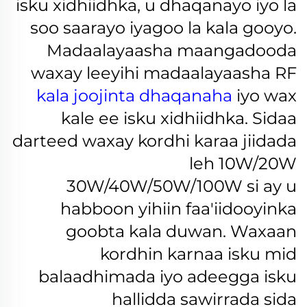
isku xidhiidhka, u dhaqanayo iyo la
soo saarayo iyagoo la kala gooyo.
Madaalayaasha maangadooda
waxay leeyihi madaalayaasha RF
kala joojinta dhaqanaha
iyo wax
kale ee isku xidhiidhka. Sidaa
darteed waxay kordhi karaa jiidada
leh 10W/20W
30W/40W/50W/100W si ay u
habboon yihiin faa'iidooyinka
goobta kala duwan.
Waxaan
kordhin karnaa isku mid
balaadhimada iyo adeegga isku
hallidda sawirrada sida