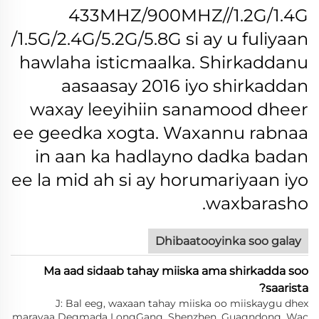
433MHZ/900MHZ//1.2G/1.4G
/1.5G/2.4G/5.2G/5.8G si ay u fuliyaan
hawlaha isticmaalka.
Shirkaddanu
aasaasay 2016 iyo shirkaddan
waxay leeyihiin sanamood dheer
ee geedka xogta. Waxannu rabnaa
in aan ka hadlayno dadka badan
ee la mid ah si ay horumariyaan iyo
waxbarasho.
Dhibaatooyinka soo galay
Ma aad sidaab tahay miiska ama shirkadda soo
saarista?
J: Bal eeg, waxaan tahay miiska oo miiskaygu dhex
marayaa Degmada LongGang, Shenzhen, Guagndong. Wac