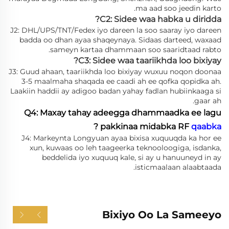
ma aad soo jeedin karto.
C2: Sidee waa habka u diridda?
J2: DHL/UPS/TNT/Fedex iyo dareen la soo saaray iyo dareen
badda oo dhan ayaa shaqeynaya. Sidaas darteed, waxaad
sameyn kartaa dhammaan soo saaridtaad rabto.
C3: Sidee waa taariikhda loo bixiyay?
J3: Guud ahaan, taariikhda loo bixiyay wuxuu noqon doonaa
3-5 maalmaha shaqada ee caadi ah ee qofka qopidka ah.
Laakiin haddii ay adigoo badan yahay fadlan hubiinkaaga si
gaar ah.
Q4: Maxay tahay adeegga dhammaadka ee lagu
?
pakkinaa midabka RF
qaabka
J4: Markeynta Longyuan ayaa bixisa xuquuqda ka hor ee
xun, kuwaas oo leh taageerka teknooloogiga, isdanka,
beddelida iyo xuquuq kale, si ay u hanuuneyd in ay
isticmaalaan alaabtaada.
Bixiyo Oo La Sameeyo