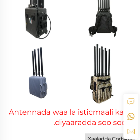
Antennada waa la isticmaali karaa
diyaaradda soo socda.
Xaaladda Codsiga