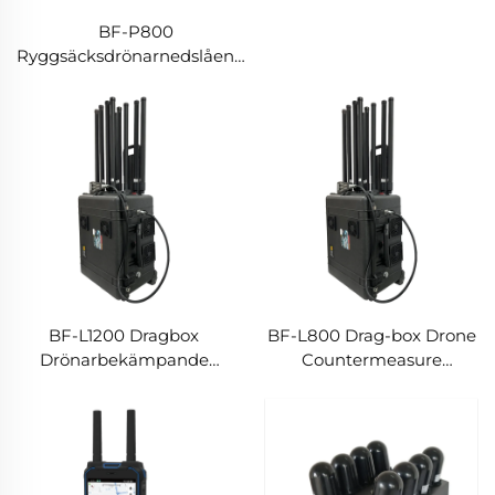
BF-P800
Ryggsäcksdrönarnedslående
utrustning
BF-L1200 Dragbox
BF-L800 Drag-box Drone
Drönarbekämpande
Countermeasure
Utrustning
Equipment