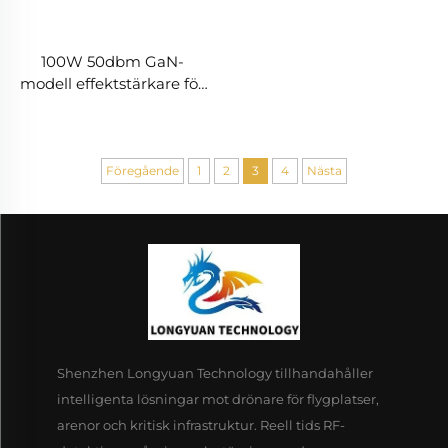
100W 50dbm GaN-
modell effektstärkare för
drönarsystem
motdrönarmodul 5.2/5.8G
tillräcklig RF-sköldning
5.2/5.8G 100W 50dbm
Föregående
1
2
3
4
Nästa
Shenzhen Longyuan Technology tillhandahåller
intelligenta lösningar mot drönare för flygplatser,
arenor och kritisk infrastruktur. Reell tids RF-