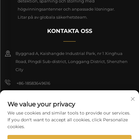
detektion, spårning och störning med
högvinningsantenner och anpassade lösningar.
Litar på av globala säkerhetsteam.
KONTAKTA OSS
Byggnad A, Kaishangde Industrial Park, nr 1 Xinghua
Road, Pingdi Sub-district, Longgang District, Shenzhen
City
+86-18583649616
[email protected]
We value your privacy
8618165761396
We use cookies and similar tools to provide our services.
If you don't want to accept all cookies, click Personalize
cookies.
Upphovsrätt © 2026 Shenzhen Longyuan Technology Co., Ltd. Alla