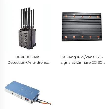
FPV Anti-
varningsinstrument
drönarutrustning
BF-1000 Fast
BaiFang 10W/kanal 5G-
Detection+Anti-drone
signalavkännare 2G 3G
Utrustning
4G-förstärkare