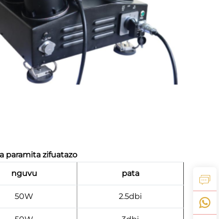
paramita zifuatazo
nguvu
pata
50W
2.5dbi