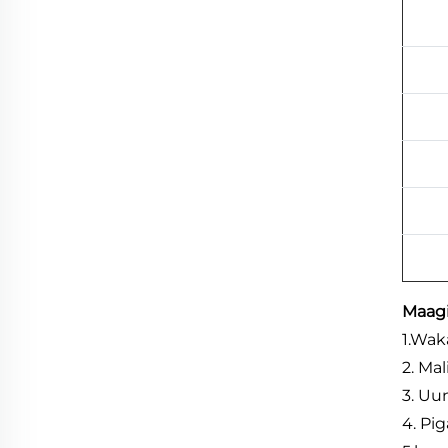
Maag
1
.
Waka
2. Mal
3. Uu
4. Pig