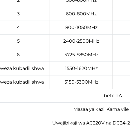
2
500-600MHz
3
600-800MHz
4
800-1050MHz
5
2400-2500MHz
6
5725-5850MHz
aweza kubadilishwa
1550-1620MHz
aweza kubadilishwa
5150-5300MHz
beti: 11A
Masaa ya kazi: Kama vile
Uwajibikaji wa AC220V na DC24-