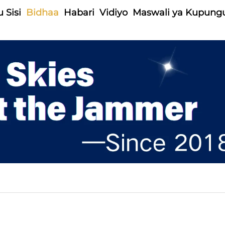
 Sisi
Bidhaa
Habari
Vidiyo
Maswali ya Kupung