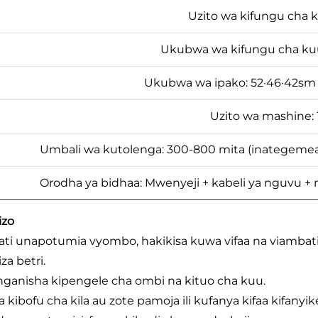
Uzito wa kifungu cha k
Ukubwa wa kifungu cha kuu
Ukubwa wa ipako: 52·46·42sm 
Uzito wa mashine:
Umbali wa kutolenga: 300-800 mita (inategemea
Orodha ya bidhaa: Mwenyeji + kabeli ya nguvu +
izo
ti unapotumia vyombo, hakikisa kuwa vifaa na viambatis
iza betri.
nganisha kipengele cha ombi na kituo cha kuu.
a kibofu cha kila au zote pamoja ili kufanya kifaa kifanyik