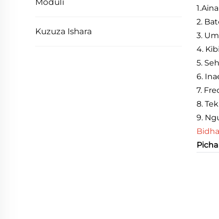
Moduli
1
.
Aina
2. Bat
Kuzuza Ishara
3. Um
4. Kib
5. Se
6. In
7. Fr
8. Te
9. Ng
Bidha
Picha