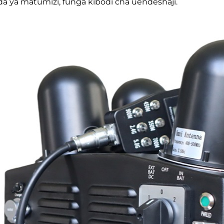
a ya matumizi, funga kibodi cha uendeshaji.