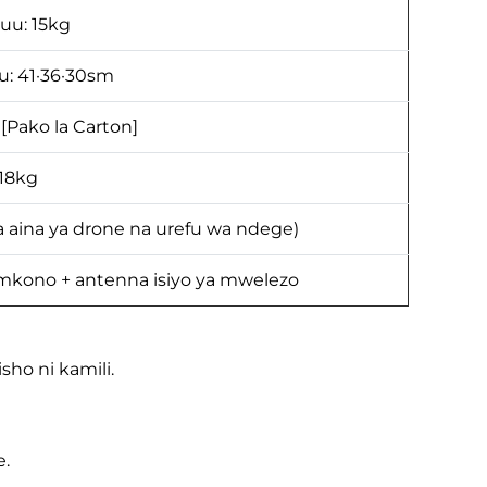
uu: 15kg
: 41·36·30sm
[Pako la Carton]
 18kg
 aina ya drone na urefu wa ndege)
 mkono + antenna isiyo ya mwelezo
ho ni kamili.
e.