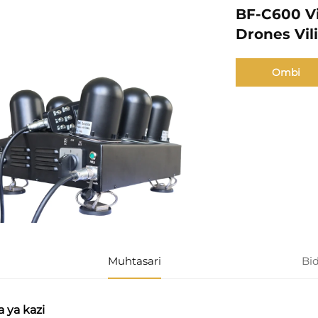
BF-C600 V
Drones Vil
Ombi
Muhtasari
Bi
a ya kazi