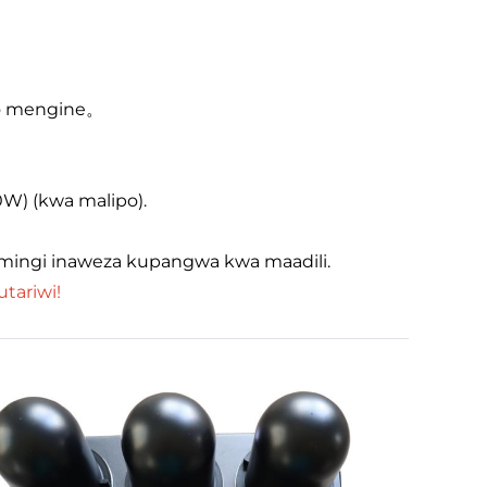
izo mengine。
0W) (kwa malipo).
mingi inaweza kupangwa kwa maadili.
tariwi!