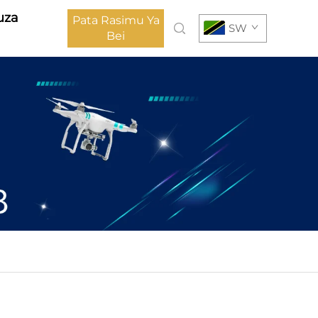
uza
Pata Rasimu Ya
SW
Bei