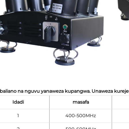
aliano na nguvu yanaweza kupangwa. Unaweza kurejea 
Idadi
masafa
1
400-500MHz