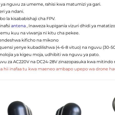
 ya nguvu za umeme, rahisi kwa matumizi ya gari.
eri ya ndani.
bo la kisababishaji cha FPV.
inafsi
antena
, Inaweza kupigania vizuri dhidi ya matat
hemu kuu na viwanja ni kitu cha pekee.
aendeshwa kificho na mikono
equensi yenye kubadilishwa (4-6-8 vituo) na nguvu (30-5
knolojia ya kigeu moja, udhibiti wa nguvu ya pato.
uvu za AC220V na DC24-28V zinazopasuka kwa mitindo 
a hii inafaa tu kwa maeneo ambapo upepo wa drone hau