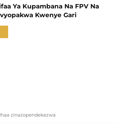
ifaa Ya Kupambana Na FPV Na
ivyopakwa Kwenye Gari
dhaa zinazopendekezwa