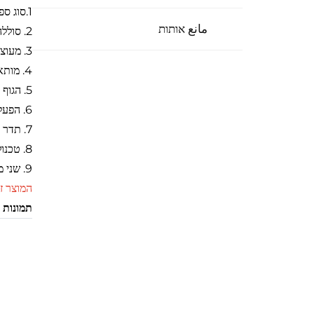
1
.
סוג ספ
مانع אותות
2. סוללה מובנית.
3. מעוצב לאנטי-FPV.
4. מותאם אישית
5. הגוף הראשי והאנטנות הם יחידה אחת.
6. הפעלה מרחוק באמצעות גלגלת.
7. תדר מותאם אישית (4-6-8 ערוצים) ועוצמה (30-50W) (בתשלום).
8. טכנולוגיית מתג יחיד, שליטה על תפוקת החשמל.
9. שני מצבי זן רשת AC220V ו-DC24-28V ניתנים להתאמה אישית
המוצר ז
תמונות