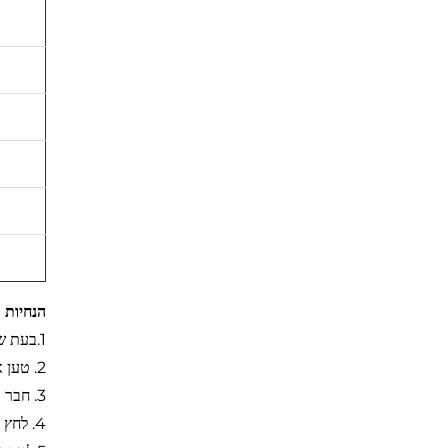
הנחיות
1
.
בעת שי
2. טען את הסוללה.
3. חבר את הידית לשלוט המרוחק ליחידה המרכזית.
4. לחץ על מקש פונקציה בודד או כולו כדי להפעיל את המכשיר.