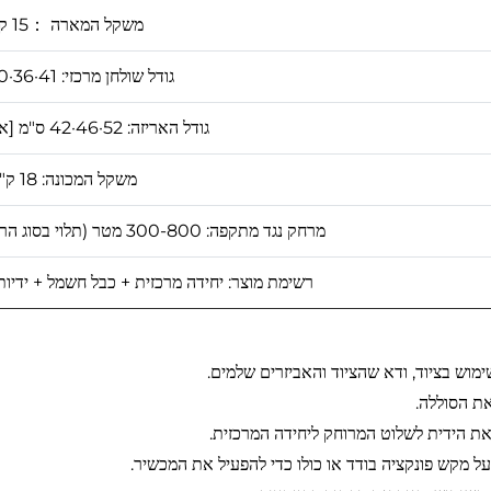
משקל המארה ：15 ק"ג
גודל שולחן מרכזי: 41·36·30 ס"מ
גודל האריזה: 52·46·42 ס"מ [אריזת קלטת]
משקל המכונה: 18 ק"ג
מרחק נגד מתקפה: 300-800 מטר (תלוי בסוג הרחפן ובגובה הטיסה של הרחפן)
רשימת מוצר: יחידה מרכזית + כבל חשמל + ידיות
מוש בציוד, ודא שהציוד והאביזרים שלמים.