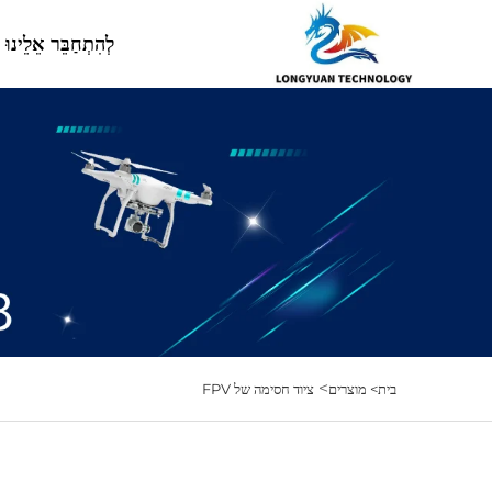
לְהִתְחַבֵּר אֵלֵינוּ
>
בית>
מוצרים
ציוד חסימה של FPV