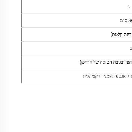
 + אנטנה אומנידירקציונלית