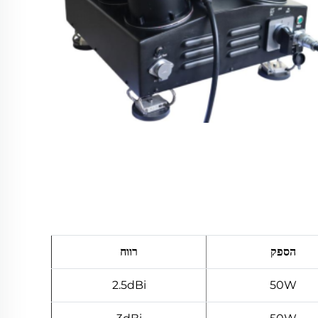
הספק
רווח
2.5dBi
50W