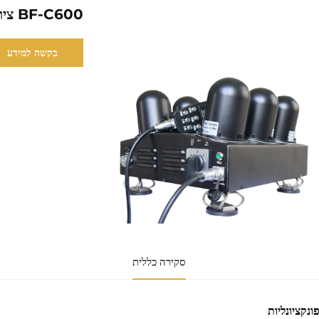
BF-C600 ציוד לחיסול FPV המותקן על רכב
בקשה למידע
סקירה כללית
ונקציונליות