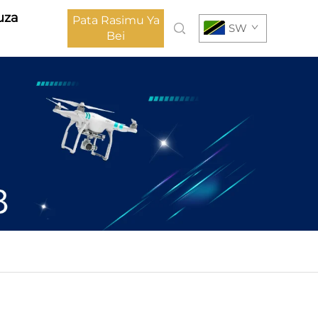
uza
Pata Rasimu Ya
SW
Bei