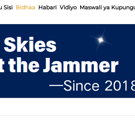
 Sisi
Bidhaa
Habari
Vidiyo
Maswali ya Kupung