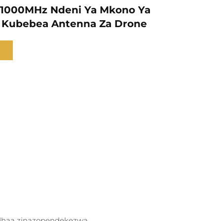
 1000MHz Ndeni Ya Mkono Ya
a Kubebea Antenna Za Drone
dhaa zinazopendekezwa