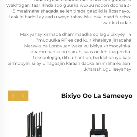
Wakhtigan, taariikhda soo guurka wuxuu noqon doonaa 3-
5 maalmaha shaqada ee leh tirada gaadiid la iibsanayo. 
Laakiin haddii ay aad u weyn tahay isku day inaad furciso 
wax ka badan. 
4. Max yahay xirmada dhammaadka oo lagu bixiyey 
muduulka RF ee cad ku rikhaalaya jirradaha? 
Mareykuna Longyuan waxa ku bixiya xirmooyinka 
dhammaadka oo sax ah, kaas oo leh taageerka 
teknoolojiga, dib-u-hantida, beddelida iyo kale 
xirmooyin, si ay u hagaajin karaan dadka arrimaha ee aan 
kharash ugu leeyahay. 
Bixiyo Oo La Sameeyo