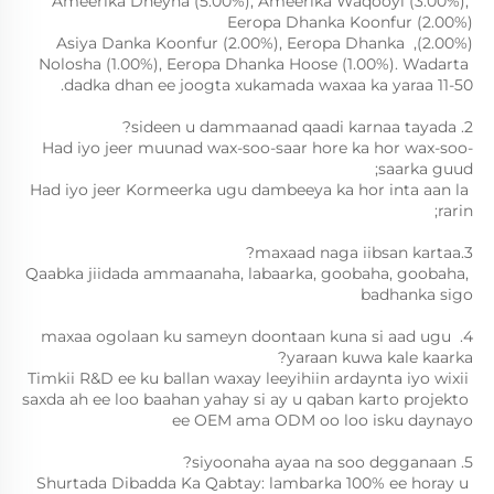
Ameerika Dheyna (5.00%), Ameerika Waqooyi (3.00%), 
Eeropa Dhanka Koonfur (2.00%) 
(2.00%), Asiya Danka Koonfur (2.00%), Eeropa Dhanka 
Nolosha (1.00%), Eeropa Dhanka Hoose (1.00%). Wadarta 
dadka dhan ee joogta xukamada waxaa ka yaraa 11-50. 
2. sideen u dammaanad qaadi karnaa tayada? 
Had iyo jeer muunad wax-soo-saar hore ka hor wax-soo-
saarka guud; 
Had iyo jeer Kormeerka ugu dambeeya ka hor inta aan la 
rarin; 
3.maxaad naga iibsan kartaa? 
Qaabka jiidada ammaanaha, labaarka, goobaha, goobaha, 
badhanka sigo 
4. maxaa ogolaan ku sameyn doontaan kuna si aad ugu 
yaraan kuwa kale kaarka? 
Timkii R&D ee ku ballan waxay leeyihiin ardaynta iyo wixii 
saxda ah ee loo baahan yahay si ay u qaban karto projekto 
ee OEM ama ODM oo loo isku daynayo 
5. siyoonaha ayaa na soo degganaan? 
Shurtada Dibadda Ka Qabtay: 
lambarka 100% ee horay u 