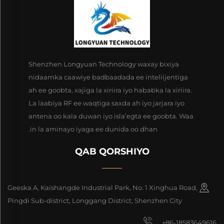
Shenzhen Longyuan Technology waxay bixiya
nidaamka caawiye badbaadada ee inteliijentiga
ah ee goobta, xajiga la xiriira iyo hababka la xiriira.
La laabiya RF ee waqtiga saxda ah iyo jarjara iyo
antena oo kala duwan iyo isla’egta ee goobta. Waa
in la aminayo iyaga ee dunida oo dhan.
QAB QORSHIYO
Geeska A, Kaishangde Industrial Park, No. 1 Xinghua Road,
Pingdi Sub-district, Longgang District, Shenzhen City
+86-18583649616