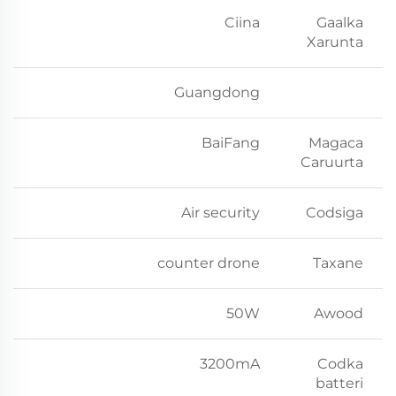
Ciina
Gaalka
Xarunta
Guangdong
BaiFang
Magaca
Caruurta
Air security
Codsiga
counter drone
Taxane
50W
Awood
3200mA
Codka
batteri