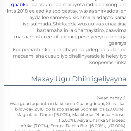
qaabka
, qalabka inoo maraynta radio ee xoog leh.
Inta 2018 ee aad ka soo qaatay, waxaa shirkadda leh
ayda loo sameeyo xidhma la adapto karaa
iyo sulmada. Shirkadda wuxuu ka xunaa jiraa
bartamaha in la dhamaystiro, caawima
macaamiisha ee xil garaaci, peshiyeeyo adeegga
gaaraya
koopeerashinka la midhayd, degdeg oo kulan oo
macaamiisha cusub iyo dhallinyarada la heley iyo
koopeerashinka.
Maxay Ugu Dhiirrigeliyayna
1. yaan nahay? 
Waa guud aqoonta in la kulamo Guaangdooni, Shina, ka 
bilowday 2018, oo la soo saadaa Soomaalida (29.00%), 
Magaalada Dhexe (15.00%), Maakhirka Dhanka Hoose 
(15.00%), Asiya Dhanka Sharqeed 
(12.00%), Afrika (7.00%), Eeropa Danka Bari (6.00%), 