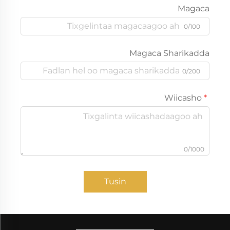
Magaca
0/100
Magaca Sharikadda
0/200
Wiicasho
0/1000
Tusin