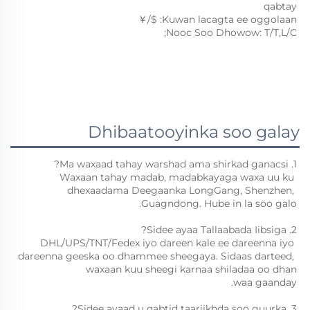
qabtay 
$/￥
Kuwan lacagta ee oggolaan: 
Nooc Soo Dhowow: T/T,L/C; 
Dhibaatooyinka soo galay
1. Ma waxaad tahay warshad ama shirkad ganacsi? 
Waxaan tahay madab, madabkayaga waxa uu ku 
dhexaadama Deegaanka LongGang, Shenzhen, 
Guagndong. Hube in la soo galo. 
2. Sidee ayaa Tallaabada Iibsiga? 
DHL/UPS/TNT/Fedex iyo dareen kale ee dareenna iyo 
dareenna geeska oo dhammee sheegaya. Sidaas darteed, 
waxaan kuu sheegi karnaa shiladaa oo dhan 
waa gaanday. 
3. Sidee ayaad u qabtid taariikhda soo guurka? 