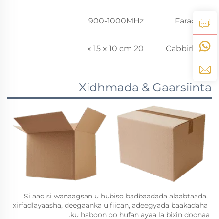
900-1000MHz
Faraqa
20 x 15 x 10 cm
Cabbirka
Xidhmada & Gaarsiinta
Si aad si wanaagsan u hubiso badbaadada alaabtaada, 
xirfadlayaasha, deegaanka u fiican, adeegyada baakadaha 
ku haboon oo hufan ayaa la bixin doonaa. 