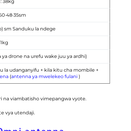
u: 38kg
 60·48·35sm
o) sm Sanduku la ndege
61kg
ya drone na urefu wake juu ya ardhi)
la udanganyifu + kila kitu cha mombile +
tena
(
antenna ya mwelekeo fulani
)
uri na viambatisho vimepangwa vyote.
e vya utendaji.