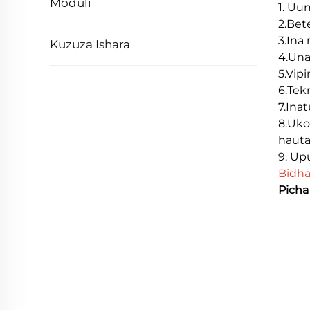
Moduli
1. Uun
2.Bet
3.Ina
Kuzuza Ishara
4.Una
5.Vip
6.Tek
7.Ina
8.Uko
haut
9. Up
Bidha
Picha