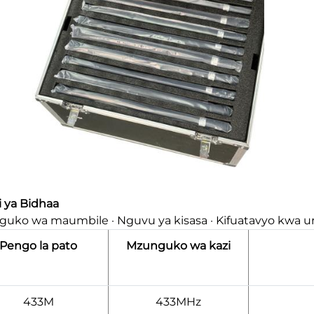
i ya Bidhaa
uko wa maumbile · Nguvu ya kisasa · Kifuatavyo kwa ur
Pengo la pato
Mzunguko wa kazi
433M
433MHz