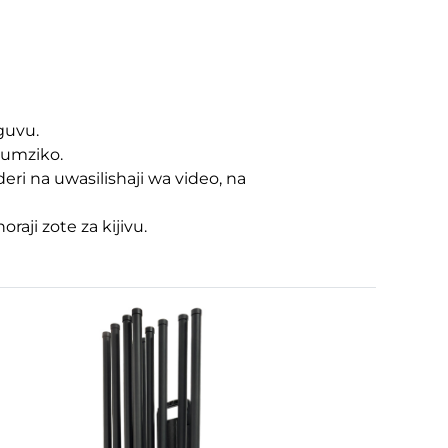
guvu.
pumziko.
i na uwasilishaji wa video, na
ji zote za kijivu.