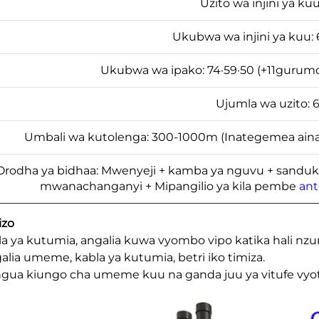
Uzito wa injini ya ku
Ukubwa wa injini ya kuu:
Ukubwa wa ipako: 74·59·50 (+11gurum
Ujumla wa uzito: 
Umbali wa kutolenga: 300-1000m (Inategemea aina 
Orodha ya bidhaa: Mwenyeji + kamba ya nguvu + sanduku 
mwanachanganyi + Mipangilio ya kila pembe
an
izo
bla ya kutumia, angalia kuwa vyombo vipo katika hali nz
galia umeme, kabla ya kutumia, betri iko timiza.
ngua kiungo cha umeme kuu na ganda juu ya vitufe vyot