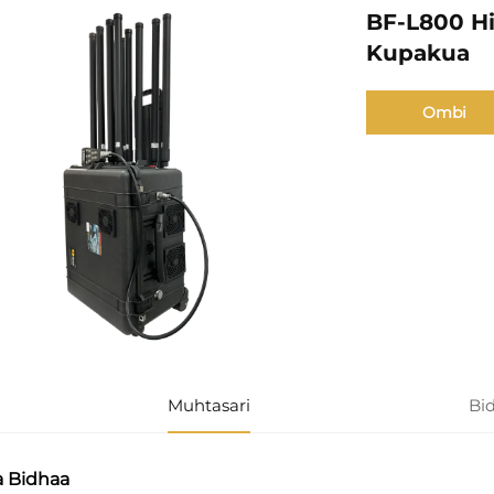
BF-L800 Hi
Kupakua
Ombi
Muhtasari
Bi
za Bidhaa