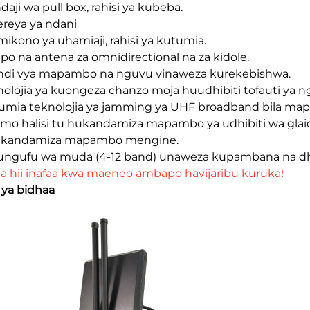
daji wa pull box, rahisi ya kubeba.
ereya ya ndani
 mikono ya uhamiaji, rahisi ya kutumia.
po na antena za omnidirectional na za kidole.
indi vya mapambo na nguvu vinaweza kurekebishwa.
nolojia ya kuongeza chanzo moja huudhibiti tofauti ya n
tumia teknolojia ya jamming ya UHF broadband bila ma
mo halisi tu hukandamiza mapambo ya udhibiti wa glaider
akandamiza mapambo mengine.
ungufu wa muda (4-12 band) unaweza kupambana na dhora
a hii inafaa kwa maeneo ambapo havijaribu kuruka!
 ya bidhaa