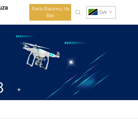
uza
Pata Rasimu Ya
SW
Bei