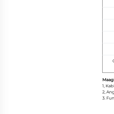
Maag
1, Ka
2, An
3. Fu