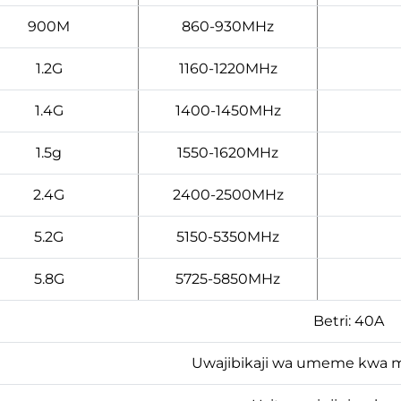
900M
860-930MHz
1.2G
1160-1220MHz
1.4G
1400-1450MHz
1.5g
1550-1620MHz
2.4G
2400-2500MHz
5.2G
5150-5350MHz
5.8G
5725-5850MHz
Betri: 40A
Uwajibikaji wa umeme kwa m