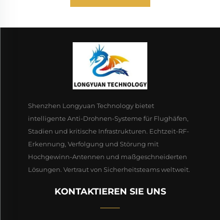
Shenzhen Longyuan Technology bietet
intelligente Anti-Drohnen-Systeme für Flughäfen,
Stadien und kritische Infrastrukturen. Echtzeit-RF-
Erkennung, Verfolgung und Störung mit
Hochgewinn-Antennen und maßgeschneiderten
Lösungen. Vertraut von Sicherheitsteams weltweit.
KONTAKTIEREN SIE UNS