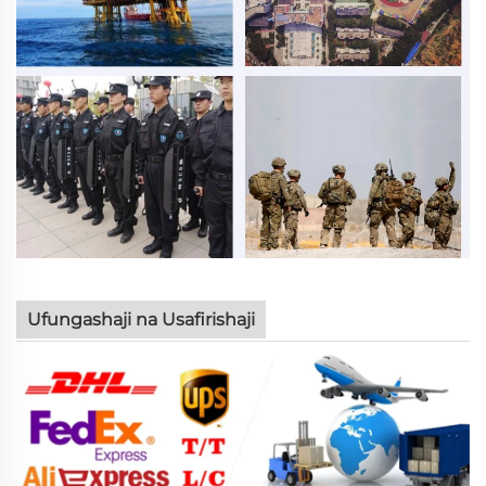
Ufungashaji na Usafirishaji