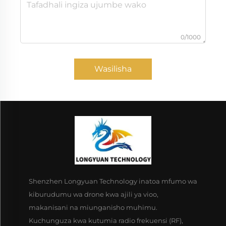
0/1000
Wasilisha
Shenzhen Longyuan Technology inatoa mfumo wa
kiburudumu wa drone kwa ajili ya vioo,
makanisani na miunganisho muhimu.
Kuchunguza kwa kutumia radio frekuensi (RF),