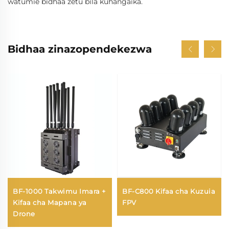
watumie bidhaa zetu bila kuhangaika.
Bidhaa zinazopendekezwa
BF-1000 Takwimu Imara +
BF-C800 Kifaa cha Kuzuia
Kifaa cha Mapana ya
FPV
Drone