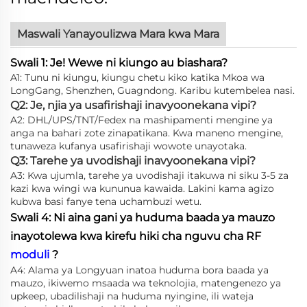
Maswali Yanayoulizwa Mara kwa Mara
Swali 1: Je! Wewe ni kiungo au biashara?
A1: Tunu ni kiungu, kiungu chetu kiko katika Mkoa wa
LongGang, Shenzhen, Guagndong. Karibu kutembelea nasi.
Q2: Je, njia ya usafirishaji inavyoonekana vipi?
A2: DHL/UPS/TNT/Fedex na mashipamenti mengine ya
anga na bahari zote zinapatikana. Kwa maneno mengine,
tunaweza kufanya usafirishaji wowote unayotaka.
Q3: Tarehe ya uvodishaji inavyoonekana vipi?
A3: Kwa ujumla, tarehe ya uvodishaji itakuwa ni siku 3-5 za
kazi kwa wingi wa kununua kawaida. Lakini kama agizo
kubwa basi fanye tena uchambuzi wetu.
Swali 4: Ni aina gani ya huduma baada ya mauzo
inayotolewa kwa kirefu hiki cha nguvu cha RF
moduli
?
A4: Alama ya Longyuan inatoa huduma bora baada ya
mauzo, ikiwemo msaada wa teknolojia, matengenezo ya
upkeep, ubadilishaji na huduma nyingine, ili wateja