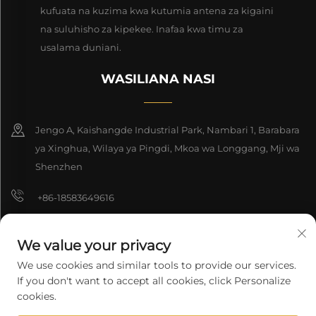
kufuata na kuzima kwa kutumia antena za kigaini
na suluhisho za kipekee. Inafaa kwa timu za
usalama duniani.
WASILIANA NASI
Jengo A, Kaishangde Industrial Park, Nambari 1, Barabara
ya Xinghua, Wilaya ya Pingdi, Mkoa wa Longgang, Mji wa
Shenzhen
+86-18583649616
[email protected]
We value your privacy
8618165761396
We use cookies and similar tools to provide our services.
If you don't want to accept all cookies, click Personalize
cookies.