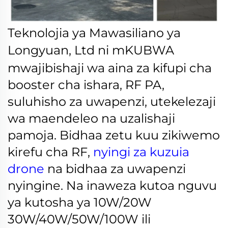
Teknolojia ya Mawasiliano ya
Longyuan, Ltd ni
mKUBWA
mwajibishaji wa aina za kifupi cha
booster cha ishara, RF PA,
suluhisho za uwapenzi, utekelezaji
wa maendeleo na uzalishaji
pamoja. Bidhaa zetu kuu zikiwemo
kirefu cha RF,
nyingi za kuzuia
drone
na bidhaa za uwapenzi
nyingine. Na inaweza kutoa nguvu
ya kutosha ya 10W/20W
30W/40W/50W/100W ili