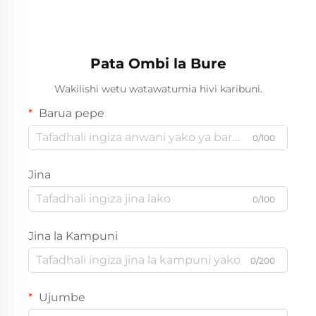
Pata Ombi la Bure
Wakilishi wetu watawatumia hivi karibuni.
Barua pepe
0/100
Jina
0/100
Jina la Kampuni
0/200
Ujumbe