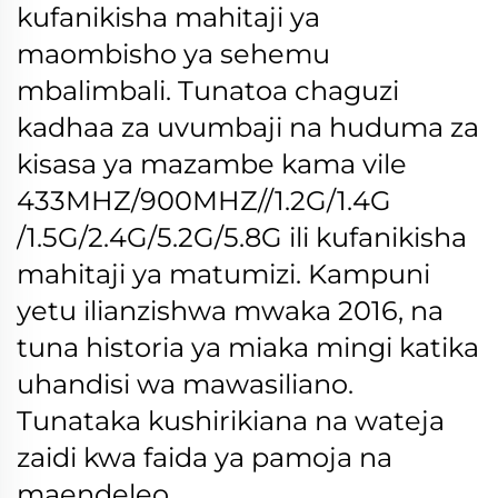
kufanikisha mahitaji ya
maombisho ya sehemu
mbalimbali.
Tunatoa chaguzi
kadhaa za uvumbaji na huduma za
kisasa ya mazambe kama vile
433MHZ/900MHZ//1.2G/1.4G
/1.5G/2.4G/5.2G/5.8G ili kufanikisha
mahitaji ya matumizi.
Kampuni
yetu ilianzishwa mwaka 2016, na
tuna historia ya miaka mingi katika
uhandisi wa mawasiliano.
Tunataka kushirikiana na wateja
zaidi kwa faida ya pamoja na
maendeleo.