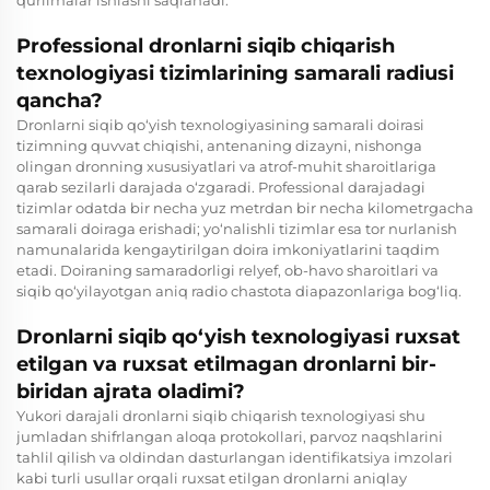
Professional dronlarni siqib chiqarish
texnologiyasi tizimlarining samarali radiusi
qancha?
Dronlarni siqib qo‘yish texnologiyasining samarali doirasi
tizimning quvvat chiqishi, antenaning dizayni, nishonga
olingan dronning xususiyatlari va atrof-muhit sharoitlariga
qarab sezilarli darajada o‘zgaradi. Professional darajadagi
tizimlar odatda bir necha yuz metrdan bir necha kilometrgacha
samarali doiraga erishadi; yo‘nalishli tizimlar esa tor nurlanish
namunalarida kengaytirilgan doira imkoniyatlarini taqdim
etadi. Doiraning samaradorligi relyef, ob-havo sharoitlari va
siqib qo‘yilayotgan aniq radio chastota diapazonlariga bog‘liq.
Dronlarni siqib qo‘yish texnologiyasi ruxsat
etilgan va ruxsat etilmagan dronlarni bir-
biridan ajrata oladimi?
Yukori darajali dronlarni siqib chiqarish texnologiyasi shu
jumladan shifrlangan aloqa protokollari, parvoz naqshlarini
tahlil qilish va oldindan dasturlangan identifikatsiya imzolari
kabi turli usullar orqali ruxsat etilgan dronlarni aniqlay