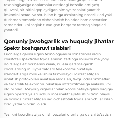
texnologiyasiga qoplamalar orasidagi bo'shliqlarni yo'q
qiluvchi, bir-birini qoplaydigan himoya zonalari yaratish
imkonini beradi va shu bilan birga a'zolarning nosozliklari yoki
dushman tomonidan nishonlanish holatida ham operatsion
samaradorlikni saqlab turadigan barqaror tarmoq aloqalari
yaratadi.
Qonuniy javobgarlik va huquqiy jihatlar
Spektr boshqaruvi talablari
Dronlarga qarshi siqish texnologiyasini o'rnatishda radio
chastotali spektrdan foydalanishni tartibga soluvchi me'yoriy
doiralarga e'tibor berish kerak, bu esa qarama-qarshi
choralarning milliy va xalqaro telekommunikatsiya
standartlariga mos kelishini ta'minlaydi. Ruxsat etilgan
ishlatish protokollari aviatsiya aloqalari, favqulodda xizmatlar
va fuqarolik telekommunikatsiya infratuzilmasiga aralashuvni
oldini oladi. Me'yoriy organlar bilan koordinatsiya qilish haqiqiy
siqish operatsiyalari uchun mos spektr ajratilishini ta'minlaydi
va boshqa ruxsat etilgan radio chastotali foydalanuvchilar bilan
ziddiyatlarni oldini oladi.
Tezlikni koordinatsiya qilish bazalari dronlarga qarshi to'satish