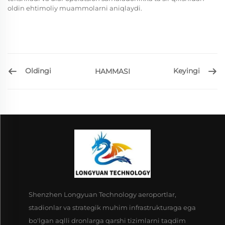
oldin ehtimoliy muammolarni aniqlaydi.
Oldingi
Keyingi
HAMMASI
Shenzhen Longyuan Technology aeroportlar,
stadionlar va strategik muhim infrastrukturaga ega
bo'lgan aqlli dronlarga qarshi tizimlarni taqdim