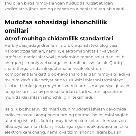
shu bilan birga himoyalangan hududda ruxsat etilgan
xodimlar va jihozlarning operatsion aloqalarini saqlab turadi.
Mudofaa sohasidagi ishonchlilik
omillari
Atrof-muhitga chidamlilik standartlari
Harbiy darajadagi dronlarni siqib chiqarish texnologiyasi
harorat o'zgarishlari, namlik, elektromagnit ta'sir va yaqin
atrofdagi portlashlar yoki jihozlarning tebranishlaridan kelib
chiqqan jismoniy zarbalarga chidamli bo'lishi kerak. Qattiq
sharoitlarga chidamli qoplamalar nozik elektron
komponentlarni qattiq ob-havo sharoitlaridan himoya qiladi va
muhim xavfsizlik vaziyatlarida uzluksiz ishlashni ta'minlaydi.
Ushbu tizimlar jang maydoni sharoitlarini simulyatsiya qiluvchi
keng ko'lamli sinov protokollaridan o'tadi va turli operatsion
muhitlarda ishlash ishonchliligini tekshiradi.
Issiqlik boshqaruvi tizimlari uzun muddatli ishlash davomida
radio chastotali komponentlarning optimal ish rejimini saqlab,
ularning ishlash sifatini pasaytirishni oldini oladi. Innovatsion
filtratsiya tizimlari bilan jihozlangan germetik qopqoqlar ichki
elektronikani chang, namlik va tizim ishonchliligini buzishi