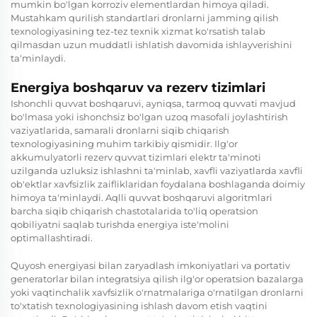
mumkin bo'lgan korroziv elementlardan himoya qiladi.
Mustahkam qurilish standartlari dronlarni jamming qilish
texnologiyasining tez-tez texnik xizmat ko'rsatish talab
qilmasdan uzun muddatli ishlatish davomida ishlayverishini
ta'minlaydi.
Energiya boshqaruv va rezerv tizimlari
Ishonchli quvvat boshqaruvi, ayniqsa, tarmoq quvvati mavjud
bo'lmasa yoki ishonchsiz bo'lgan uzoq masofali joylashtirish
vaziyatlarida, samarali dronlarni siqib chiqarish
texnologiyasining muhim tarkibiy qismidir. Ilg'or
akkumulyatorli rezerv quvvat tizimlari elektr ta'minoti
uzilganda uzluksiz ishlashni ta'minlab, xavfli vaziyatlarda xavfli
ob'ektlar xavfsizlik zaifliklaridan foydalana boshlaganda doimiy
himoya ta'minlaydi. Aqlli quvvat boshqaruvi algoritmlari
barcha siqib chiqarish chastotalarida to'liq operatsion
qobiliyatni saqlab turishda energiya iste'molini
optimallashtiradi.
Quyosh energiyasi bilan zaryadlash imkoniyatlari va portativ
generatorlar bilan integratsiya qilish ilg'or operatsion bazalarga
yoki vaqtinchalik xavfsizlik o'rnatmalariga o'rnatilgan dronlarni
to'xtatish texnologiyasining ishlash davom etish vaqtini