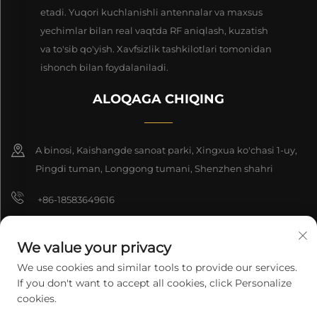
etadi. Yuqori kuchlanishli antennalar va maxsus
yechimlar bilan real vaqtda RF aniqlash, kuzatish
va to'sib qo'yish. Xavfsizlik tashkilotlari tomonidan
ishonch bilan foydalaniladi.
ALOQAGA CHIQING
A binosi, Kaishangde sanoat parki, Xingxua ko'chasi 1-uy,
Pingdi tuman, Longgong tumani, Shenzhen shahri
+86-18583649616
[email protected]
We value your privacy
8618165761396
We use cookies and similar tools to provide our services.
If you don't want to accept all cookies, click Personalize
cookies.
Nashr huquqi © 2026 Shenzhen Longyuan Technology Co., Ltd. ning