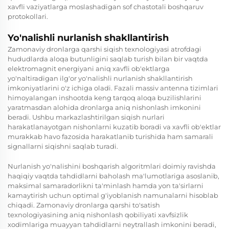
xavfli vaziyatlarga moslashadigan sof chastotali boshqaruv
protokollari.
Yo'nalishli nurlanish shakllantirish
Zamonaviy dronlarga qarshi siqish texnologiyasi atrofdagi
hududlarda aloqa butunligini saqlab turish bilan bir vaqtda
elektromagnit energiyani aniq xavfli ob'ektlarga
yo'naltiradigan ilg'or yo'nalishli nurlanish shakllantirish
imkoniyatlarini o'z ichiga oladi. Fazali massiv antenna tizimlari
himoyalangan inshootda keng tarqoq aloqa buzilishlarini
yaratmasdan alohida dronlarga aniq nishonlash imkonini
beradi. Ushbu markazlashtirilgan siqish nurlari
harakatlanayotgan nishonlarni kuzatib boradi va xavfli ob'ektlar
murakkab havo fazosida harakatlanib turishida ham samarali
signallarni siqishni saqlab turadi.
Nurlanish yo'nalishini boshqarish algoritmlari doimiy ravishda
haqiqiy vaqtda tahdidlarni baholash ma'lumotlariga asoslanib,
maksimal samaradorlikni ta'minlash hamda yon ta'sirlarni
kamaytirish uchun optimal g'iyoblanish namunalarni hisoblab
chiqadi. Zamonaviy dronlarga qarshi to'satish
texnologiyasining aniq nishonlash qobiliyati xavfsizlik
xodimlariga muayyan tahdidlarni neytrallash imkonini beradi,