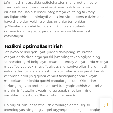
ta'minlash maqsadida radiolokatsion ma'lumotlar, radio
chastotali monitoring va akustik aniqlash tizimlarini
birlashtiradi. Ko'p sensorli integratsiya xavfning takroriy
tasdiqlanishini ta'minlaydi va bu individual sensor tizimlari ob-
havo sharoitlari yoki ilg'or dushmanlar tomonidan
qo'llaniladigan elektron qarshilik choralari tufayli
samaradorligini yo'qotganda ham ishonchli aniqlashni
kafolatlaydi.
Tezlikni optimallashtirish
Tez javob berish qobiliyati yuqori darajadagi mudofaa
vaziyatlarida dronlarga qarshi jamming texnologiyasining
samaradorligini belgilaydi, chunki bunday vaziyatlarda missiya
muvaffaqiyati yoki muvaffaqiyatsizligi soniya bilan hal qilinadi.
Avtomatlashtirilgan faollashtirish tizimlari inson javob berish
kechikishlarini yo'q qiladi va xavf tasdiqlangandan keyin
millisekundlar ichida qarshi choralarga o'tadi. Oldindan
sozlangan javob protokollari xavf turi, yaqinlashish vektori va
muhim infratuzilma yaqinligiga qarab mos jamming
naqshlarini darhol qo'llash imkonini beradi.
Doimiy tizimni nazorat qilish dronlarga qarshi siqish
texnologiyasining eng yuqori tayyorgarlik darajasini saqlashini