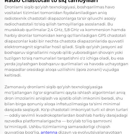
Radio chastotali to'siq tamoyillari
Dronlarni siqib qo‘yish texnologiyasi, boshqarilmas havo
vositalari tizimlari tomonidan foydalaniladigan aniq
radiotexnik chastotali diapazonlarga ta'sir qiluvchi asosiy
radiochastotali to'siq qilish tamoyillariga asoslanadi. Bu
murakkab qurilmalar 2,4 GHz, 5,8 GHz va kommersion hamda
harbiy dronlar tomonidan keng qo'llaniladigan GPS chastotali
diapazonlar kabi bir nechta chastota diapazonlarida quvvatli
elektromagnit signallar hosil qiladi. Siqib qo‘yish jarayoni asl
boshqaruv signallarini noyob qilib yuboradigan shovqin yoki
tuzilgan to'siq namunalari tarqatishni o'z ichiga oladi, bu esa
yerda joylashgan boshqaruv qurilmalari va havoda uchayotgan
maqsadlar orasidagi aloqa uzilishini (qora zonani) vujudga
keltiradi.
Zamonaviy dronlarni siqib qo‘yish texnologiyasiga
mo'ljallangan ilg'or signallarni qayta ishlash algoritmlari aniq
dron imzolarini aniqlash va ajratib olish imkonini beradi, shu
bilan birga qonuniy aloqa infratuzilmasiga ta'sirni minimal
darajada saqlaydi. Ko'p chastotali imkoniyat turli xil dron turlari
— oddiy sevimli kvadrokopterlardan boshlab harbiy darajadagi
razvedka platformalarigacha — bo'ylab to'liq qamrovni
ta'minlaydi. Ushbu tizimlarning samaradorligi chiqish
quvvatiga bog'liq,
antenna
dizayn va evolyutsiyalanayotgan