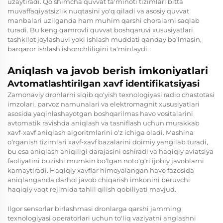
uzaytiradi. Qo'shimcha quvvat ta'minoti tizimlari bitta
muvaffaqiyatsizlik nuqtasini yo'q qiladi va asosiy quvvat
manbalari uzilganda ham muhim qarshi choralarni saqlab
turadi. Bu keng qamrovli quvvat boshqaruvi xususiyatlari
tashkilot joylashuvi yoki ishlash muddati qanday bo'lmasin,
barqaror ishlash ishonchliligini ta'minlaydi.
Aniqlash va javob berish imkoniyatlari
Avtomatlashtirilgan xavf identifikatsiyasi
Zamonaviy dronlarni siqib qo‘yish texnologiyasi radio chastotasi
imzolari, parvoz namunalari va elektromagnit xususiyatlari
asosida yaqinlashayotgan boshqarilmas havo vositalarini
avtomatik ravishda aniqlash va tasniflash uchun murakkab
xavf-xavf aniqlash algoritmlarini o‘z ichiga oladi. Mashina
o‘rganish tizimlari xavf-xavf bazalarini doimiy yangilab turadi,
bu esa aniqlash aniqiligi darajasini oshiradi va haqiqiy aviatsiya
faoliyatini buzishi mumkin bo‘lgan noto‘g‘ri ijobiy javoblarni
kamaytiradi. Haqiqiy xavflar himoyalangan havo fazosida
aniqlanganda darhol javob chiqarish imkonini beruvchi
haqiqiy vaqt rejimida tahlil qilish qobiliyati mavjud.
Ilgor sensorlar birlashmasi dronlarga qarshi jamming
texnologiyasi operatorlari uchun to'liq vaziyatni anglashni