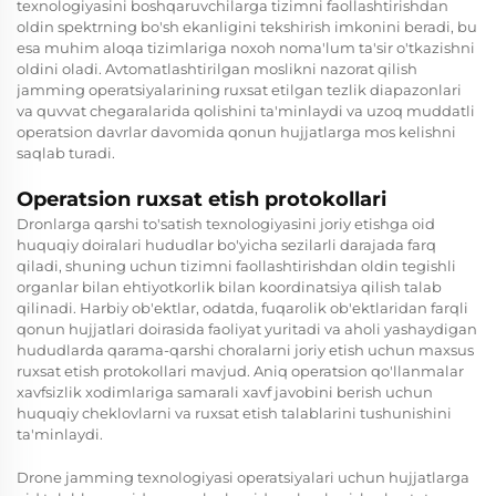
texnologiyasini boshqaruvchilarga tizimni faollashtirishdan
oldin spektrning bo'sh ekanligini tekshirish imkonini beradi, bu
esa muhim aloqa tizimlariga noxoh noma'lum ta'sir o'tkazishni
oldini oladi. Avtomatlashtirilgan moslikni nazorat qilish
jamming operatsiyalarining ruxsat etilgan tezlik diapazonlari
va quvvat chegaralarida qolishini ta'minlaydi va uzoq muddatli
operatsion davrlar davomida qonun hujjatlarga mos kelishni
saqlab turadi.
Operatsion ruxsat etish protokollari
Dronlarga qarshi to'satish texnologiyasini joriy etishga oid
huquqiy doiralari hududlar bo'yicha sezilarli darajada farq
qiladi, shuning uchun tizimni faollashtirishdan oldin tegishli
organlar bilan ehtiyotkorlik bilan koordinatsiya qilish talab
qilinadi. Harbiy ob'ektlar, odatda, fuqarolik ob'ektlaridan farqli
qonun hujjatlari doirasida faoliyat yuritadi va aholi yashaydigan
hududlarda qarama-qarshi choralarni joriy etish uchun maxsus
ruxsat etish protokollari mavjud. Aniq operatsion qo'llanmalar
xavfsizlik xodimlariga samarali xavf javobini berish uchun
huquqiy cheklovlarni va ruxsat etish talablarini tushunishini
ta'minlaydi.
Drone jamming texnologiyasi operatsiyalari uchun hujjatlarga