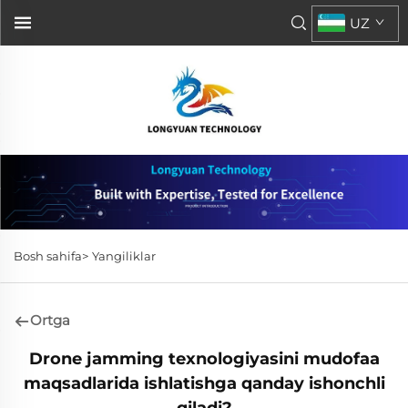
UZ
Bosh sahifa>
Yangiliklar
Ortga
Drone jamming texnologiyasini mudofaa
maqsadlarida ishlatishga qanday ishonchli
qiladi?