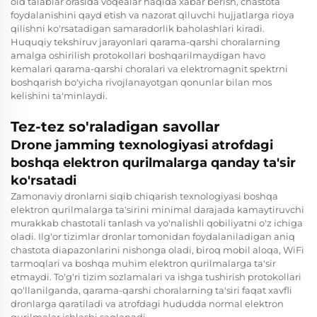
oid talablar orasida voqealar haqida xabar berish, chastota
foydalanishini qayd etish va nazorat qiluvchi hujjatlarga rioya
qilishni ko'rsatadigan samaradorlik baholashlari kiradi.
Huquqiy tekshiruv jarayonlari qarama-qarshi choralarning
amalga oshirilish protokollari boshqarilmaydigan havo
kemalari qarama-qarshi choralari va elektromagnit spektrni
boshqarish bo'yicha rivojlanayotgan qonunlar bilan mos
kelishini ta'minlaydi.
Tez-tez so'raladigan savollar
Drone jamming texnologiyasi atrofdagi
boshqa elektron qurilmalarga qanday ta'sir
ko'rsatadi
Zamonaviy dronlarni siqib chiqarish texnologiyasi boshqa
elektron qurilmalarga ta'sirini minimal darajada kamaytiruvchi
murakkab chastotali tanlash va yo'nalishli qobiliyatni o'z ichiga
oladi. Ilg'or tizimlar dronlar tomonidan foydalaniladigan aniq
chastota diapazonlarini nishonga oladi, biroq mobil aloqa, WiFi
tarmoqlari va boshqa muhim elektron qurilmalarga ta'sir
etmaydi. To'g'ri tizim sozlamalari va ishga tushirish protokollari
qo'llanilganda, qarama-qarshi choralarning ta'siri faqat xavfli
dronlarga qaratiladi va atrofdagi hududda normal elektron
qurilmalar ishlashi saqlanadi.