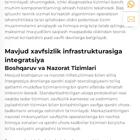
ta'minlaydi; shuningdek, ichki diagnostika tizimlari barcha
muhim komponentlarning ishlash holatini tekshiradi. Bashorat
qiluvchi texnik xizmat ko'rsatish algoritmlari operatsion
ishonchlilikka ta'sir qilishidan oldin potentsial tizim
muammolarini aniqlaydi va himoya eng ko'p talab qilinganda
maksimal mavjudlikni saqlash maqsadida oldindan texnik
xizmat ko'rsatishni past xavfli davrlarga belgilaydi.
Mavjud xavfsizlik infrastrukturasiga
integratsiya
Boshqaruv va Nazorat Tizimlari
Mavjud boshqaruv va nazorat infratuzilmasi bilan silliq
integratsiya dronlarga qarshi siqish texnologiyasini to'liq
qatlamli mudofaa tizimlarining bir qismi sifatida ishlatish
imkonini beradi. Standartlashtirilgan aloqa protokollari real
vaqtda radar tizimlari, xavfsizlik kamerasi va xodimlarni
joylashtirish tizimlari bilan birlashtirilgan xavfga qarshi chora-
tadbirlarni amalga oshirishni ta'minlaydi. Markazlashtirilgan
nazorat imkoniyatlari xavfsizlik operatorlariga bir nechta
himoya zonalari va qarshi chora-tadbirlar tizimlari bo'yicha
to'liq vaziyatni anglashni ta'minlaydi.