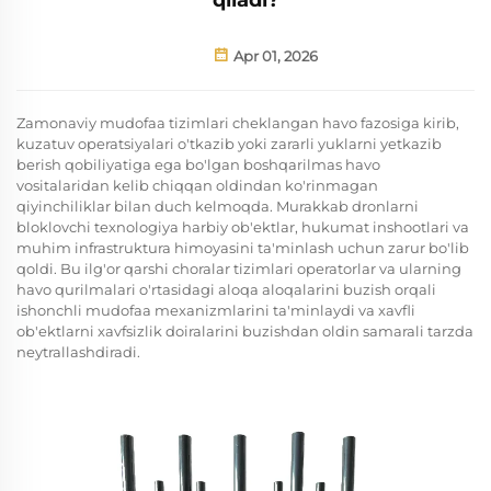
Apr 01, 2026
Zamonaviy mudofaa tizimlari cheklangan havo fazosiga kirib,
kuzatuv operatsiyalari o'tkazib yoki zararli yuklarni yetkazib
berish qobiliyatiga ega bo'lgan boshqarilmas havo
vositalaridan kelib chiqqan oldindan ko'rinmagan
qiyinchiliklar bilan duch kelmoqda. Murakkab
dronlarni
bloklovchi texnologiya
harbiy ob'ektlar, hukumat inshootlari va
muhim infrastruktura himoyasini ta'minlash uchun zarur bo'lib
qoldi. Bu ilg'or qarshi choralar tizimlari operatorlar va ularning
havo qurilmalari o'rtasidagi aloqa aloqalarini buzish orqali
ishonchli mudofaa mexanizmlarini ta'minlaydi va xavfli
ob'ektlarni xavfsizlik doiralarini buzishdan oldin samarali tarzda
neytrallashdiradi.