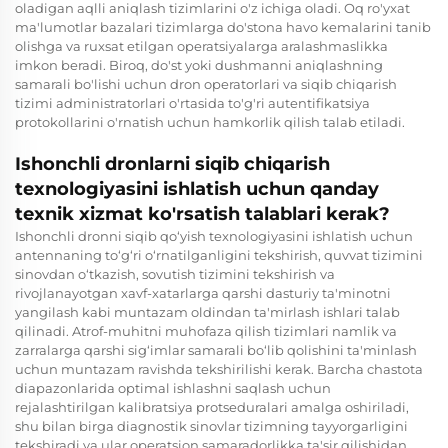
oladigan aqlli aniqlash tizimlarini o'z ichiga oladi. Oq ro'yxat
ma'lumotlar bazalari tizimlarga do'stona havo kemalarini tanib
olishga va ruxsat etilgan operatsiyalarga aralashmaslikka
imkon beradi. Biroq, do'st yoki dushmanni aniqlashning
samarali bo'lishi uchun dron operatorlari va siqib chiqarish
tizimi administratorlari o'rtasida to'g'ri autentifikatsiya
protokollarini o'rnatish uchun hamkorlik qilish talab etiladi.
Ishonchli dronlarni siqib chiqarish
texnologiyasini ishlatish uchun qanday
texnik xizmat ko'rsatish talablari kerak?
Ishonchli dronni siqib qo‘yish texnologiyasini ishlatish uchun
antennaning to‘g‘ri o‘rnatilganligini tekshirish, quvvat tizimini
sinovdan o‘tkazish, sovutish tizimini tekshirish va
rivojlanayotgan xavf-xatarlarga qarshi dasturiy ta'minotni
yangilash kabi muntazam oldindan ta'mirlash ishlari talab
qilinadi. Atrof-muhitni muhofaza qilish tizimlari namlik va
zarralarga qarshi sig‘imlar samarali bo‘lib qolishini ta'minlash
uchun muntazam ravishda tekshirilishi kerak. Barcha chastota
diapazonlarida optimal ishlashni saqlash uchun
rejalashtirilgan kalibratsiya protseduralari amalga oshiriladi,
shu bilan birga diagnostik sinovlar tizimning tayyorgarligini
tekshiradi va ular operatsion samaradorlikka ta'sir qilishidan