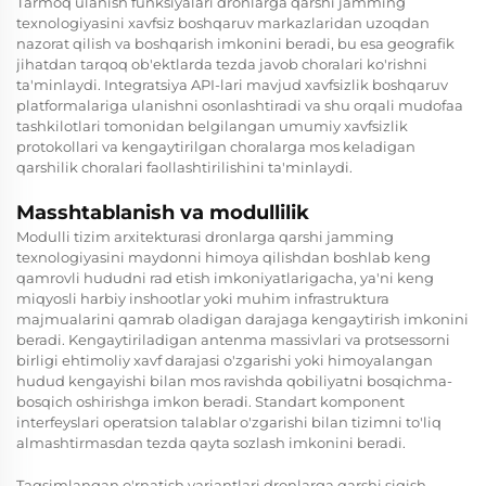
Tarmoq ulanish funksiyalari dronlarga qarshi jamming
texnologiyasini xavfsiz boshqaruv markazlaridan uzoqdan
nazorat qilish va boshqarish imkonini beradi, bu esa geografik
jihatdan tarqoq ob'ektlarda tezda javob choralari ko'rishni
ta'minlaydi. Integratsiya API-lari mavjud xavfsizlik boshqaruv
platformalariga ulanishni osonlashtiradi va shu orqali mudofaa
tashkilotlari tomonidan belgilangan umumiy xavfsizlik
protokollari va kengaytirilgan choralarga mos keladigan
qarshilik choralari faollashtirilishini ta'minlaydi.
Masshtablanish va modullilik
Modulli tizim arxitekturasi dronlarga qarshi jamming
texnologiyasini maydonni himoya qilishdan boshlab keng
qamrovli hududni rad etish imkoniyatlarigacha, ya'ni keng
miqyosli harbiy inshootlar yoki muhim infrastruktura
majmualarini qamrab oladigan darajaga kengaytirish imkonini
beradi. Kengaytiriladigan antenma massivlari va protsessorni
birligi ehtimoliy xavf darajasi o'zgarishi yoki himoyalangan
hudud kengayishi bilan mos ravishda qobiliyatni bosqichma-
bosqich oshirishga imkon beradi. Standart komponent
interfeyslari operatsion talablar o'zgarishi bilan tizimni to'liq
almashtirmasdan tezda qayta sozlash imkonini beradi.
Taqsimlangan o'rnatish variantlari dronlarga qarshi siqish