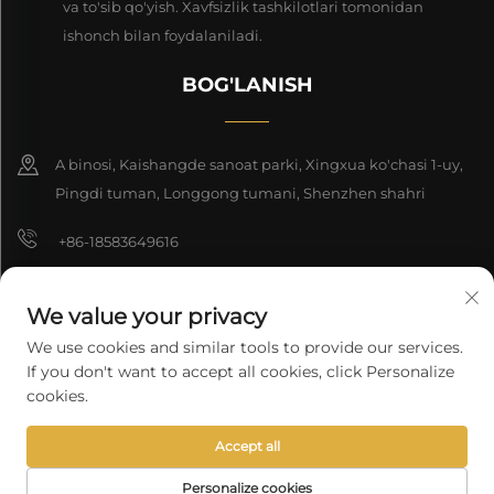
va to'sib qo'yish. Xavfsizlik tashkilotlari tomonidan
ishonch bilan foydalaniladi.
BOG'LANISH
A binosi, Kaishangde sanoat parki, Xingxua ko'chasi 1-uy,
Pingdi tuman, Longgong tumani, Shenzhen shahri
+86-18583649616
[email protected]
We value your privacy
8618165761396
We use cookies and similar tools to provide our services.
If you don't want to accept all cookies, click Personalize
cookies.
Nashr huquqi 2025 Shenzhen Longyuan Texnologiya Kompaniyasi
Accept all
cheklangan. Barcha huquqlar himoyalangan.
Maxfiylik siyosati
Personalize cookies