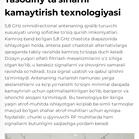
kamaytirish texnologiyasi
5,8 GHz omnidirectional antenaning ajralib turuvchi
xususiyati uning sofistike to'siq qurish imkoniyatlari.
Kamroq band bo'lgan 5,8 GHz chastota diapazonida
ishlayotgan holda, antena past chastotali alternativlarga
qaraganda tabiiy ravishda kamroq to'siqqa duch keladi.
Dizayn yuqori sifatli filtrlash mexanizmlarini o'z ichiga
olgan bo'lib, u keraksiz signallarni va shovqinni samarali
ravishda so'ndiradi, toza signal uzatish va qabul qilishni
ta'minlaydi. Antenaning nurlanish namunasi yerga
akslanishlarni va ko'p yo'nalishli to'siqni minimal darajada
kamaytirish uchun optimallashtirilgan bo'lib, barqaror va
ishonchli aloqani ta'minlaydi. Bu texnologiya bir-biriga
yaqin atrof-muhitda ishlayotgan ko'plab be-simli tarmoqlar
mavjud bo'lgan shahar atrof-muhitlari uchun ayniqsa
foydalidir, chunki u qiyinuvchi RF muhitlarda ham
signallarni butunligini saqlashga yordam beradi.