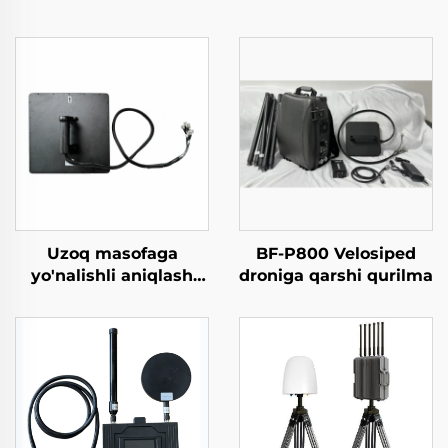
Uzoq masofaga
BF-P800 Velosiped
yo'nalishli aniqlash
droniga qarshi qurilma
uchun yuqori
kuchlanishli antenma
tizimi Anti-UAV RF
radio to'siqlari
Samarali chastotali
ekran UAV signallari