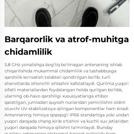
Barqarorlik va atrof-muhitga
chidamlilik
5,8 GHz yonalishga bog'liq bo'lmagan antenaning ishlab
chiqarilishida mukammal chidamlilik va tashabbusga
qarshilik ko'rsatish talablari qondirilgan bo'lib, turli
sharoitlarda ishonchli ishlashni kafolatlaydi. Qurilma yuqori
sifatli materiallardan foydalangan holda qurilgan bo'libk,
ularning ob-havo qarshiligi xususiyatlariga e'tibor
qaratilgan, jumladan quyosh nurlaridan yemirilishni oldini
oluvchi UV-stabilizatsiya qilingan komponentlar ham kiradi.
Antennaning himoya qopqog'i IP66 standartiga yoki undan
yuqori darajada chang kirib o'tishini va kuchli suv jetlaridan
yuqori darajada himoya qilishni ta'minlaydi. Bunday
qurilma antenaning ekstremal harorat oralig'ida ham