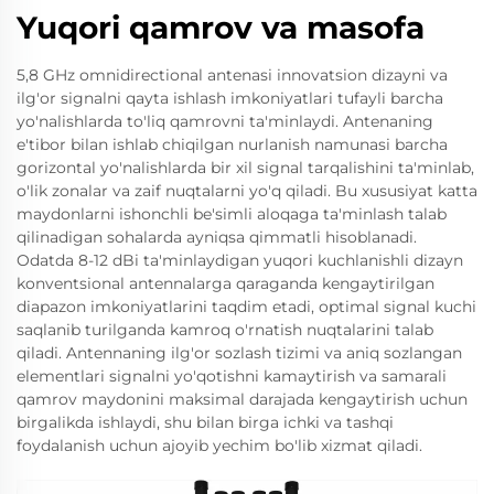
Yuqori qamrov va masofa
5,8 GHz omnidirectional antenasi innovatsion dizayni va
ilg'or signalni qayta ishlash imkoniyatlari tufayli barcha
yo'nalishlarda to'liq qamrovni ta'minlaydi. Antenaning
e'tibor bilan ishlab chiqilgan nurlanish namunasi barcha
gorizontal yo'nalishlarda bir xil signal tarqalishini ta'minlab,
o'lik zonalar va zaif nuqtalarni yo'q qiladi. Bu xususiyat katta
maydonlarni ishonchli be'simli aloqaga ta'minlash talab
qilinadigan sohalarda ayniqsa qimmatli hisoblanadi.
Odatda 8-12 dBi ta'minlaydigan yuqori kuchlanishli dizayn
konventsional antennalarga qaraganda kengaytirilgan
diapazon imkoniyatlarini taqdim etadi, optimal signal kuchi
saqlanib turilganda kamroq o'rnatish nuqtalarini talab
qiladi. Antennaning ilg'or sozlash tizimi va aniq sozlangan
elementlari signalni yo'qotishni kamaytirish va samarali
qamrov maydonini maksimal darajada kengaytirish uchun
birgalikda ishlaydi, shu bilan birga ichki va tashqi
foydalanish uchun ajoyib yechim bo'lib xizmat qiladi.