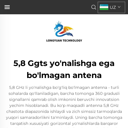
UZ
5,8 Ggts yo'nalishga ega
bo'lmagan antena
5,8 GHz li yo'nalishga bo'g'liq bo'lmagan antenna - turli
sohalarda qo'llaniladigan, barcha tomonga 360 gradusli
signallarni qamrab olish imkonini beruvchi innovatsion
yechim hisoblanadi. Bu ko'p maqsadli antenna 5,8 GHz
chastota diapazonida ishlaydi va zich simssiz tarmoqlarda
yuqori samaradorlikni ta'minlaydi. Uning barcha tomonga
tarqatish xususiyati gorizontal yo'nalishlarda barqaror