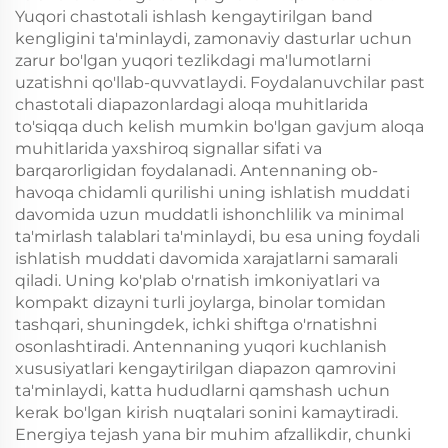
Yuqori chastotali ishlash kengaytirilgan band
kengligini ta'minlaydi, zamonaviy dasturlar uchun
zarur bo'lgan yuqori tezlikdagi ma'lumotlarni
uzatishni qo'llab-quvvatlaydi. Foydalanuvchilar past
chastotali diapazonlardagi aloqa muhitlarida
to'siqqa duch kelish mumkin bo'lgan gavjum aloqa
muhitlarida yaxshiroq signallar sifati va
barqarorligidan foydalanadi. Antennaning ob-
havoqa chidamli qurilishi uning ishlatish muddati
davomida uzun muddatli ishonchlilik va minimal
ta'mirlash talablari ta'minlaydi, bu esa uning foydali
ishlatish muddati davomida xarajatlarni samarali
qiladi. Uning ko'plab o'rnatish imkoniyatlari va
kompakt dizayni turli joylarga, binolar tomidan
tashqari, shuningdek, ichki shiftga o'rnatishni
osonlashtiradi. Antennaning yuqori kuchlanish
xususiyatlari kengaytirilgan diapazon qamrovini
ta'minlaydi, katta hududlarni qamshash uchun
kerak bo'lgan kirish nuqtalari sonini kamaytiradi.
Energiya tejash yana bir muhim afzallikdir, chunki