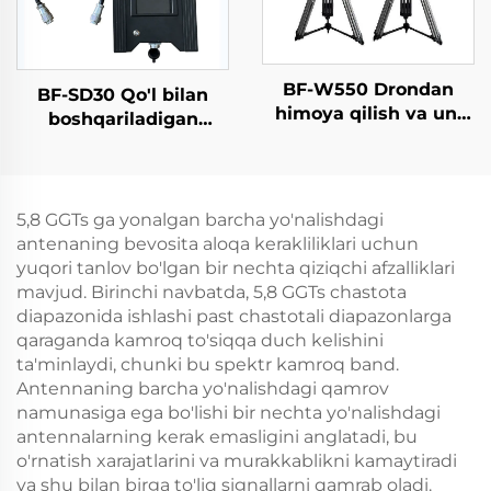
BF-W550 Drondan
BF-SD30 Qo'l bilan
himoya qilish va uni
boshqariladigan
aniqlash tizimi
detektor - Komplekt
versiyasi
5,8 GGTs ga yonalgan barcha yo'nalishdagi
antenaning bevosita aloqa kerakliliklari uchun
yuqori tanlov bo'lgan bir nechta qiziqchi afzalliklari
mavjud. Birinchi navbatda, 5,8 GGTs chastota
diapazonida ishlashi past chastotali diapazonlarga
qaraganda kamroq to'siqqa duch kelishini
ta'minlaydi, chunki bu spektr kamroq band.
Antennaning barcha yo'nalishdagi qamrov
namunasiga ega bo'lishi bir nechta yo'nalishdagi
antennalarning kerak emasligini anglatadi, bu
o'rnatish xarajatlarini va murakkablikni kamaytiradi
va shu bilan birga to'liq signallarni qamrab oladi.