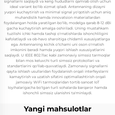
signallarni saqlaydi va keng hududlarni qamrab olish uchun
ideal variant bo'lib xizmat qiladi. Antennaning dizayni
yuqori kuchaytirish va minimal signal yo'qotish uchun aniq
muhandislik hamda innovatsion materiallardan
foydalangan holda yaratilgan bo'lib, modelga qarab 8-12 dBi
gacha kuchaytirish amalga oshiriladi. Uning mustahkam
tuzilishi ichki hamda tashqi o'rnatishlarda ishonchliligini
kafolatlaydi va ob-havo sharoitiga chidamli xususiyatlarga
ega. Antennaning kichik o'lchami uni oson o'rnatish
imkonini beradi hamda yuqori ishlash xususiyatlarini
saqlaydi. U IEEE 802.11ac kabi zamonaviy simssiz tarmoqlar
bilan mos keluvchi turli simssiz protokollari va
standartlarini qo'llab-quvvatlaydi. Zamonaviy signallarni
qayta ishlash usullaridan foydalanish orqali interfeyslarni
kamaytirish va uzatish sifatini optimallashtirish orqali
jamoaviy WiFi tarmoqlaridan tortib sanoat IoT
loyihalarigacha bo'lgan turli sohalarda barqaror hamda
ishonchli simssiz ulanishni ta'minlaydi.
Yangi mahsulotlar