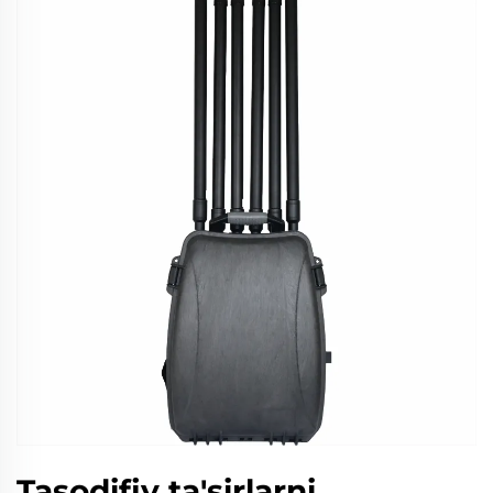
Tasodifiy ta'sirlarni