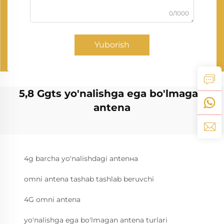
0/1000
Yuborish
5,8 Ggts yo'nalishga ega bo'lmagan
antena
4g barcha yo'nalishdagi antenна
omni antena tashab tashlab beruvchi
4G omni antena
yo'nalishga ega bo'lmagan antena turlari