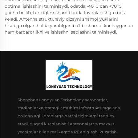
optimal ishlashini ta'minlaydi, odatda -40°C dan +70°C
gacha bo'lib, turli iqlim sharoitlarida foydalanishga mos
keladi. Antenna strukturaviy dizayni shamol yuklarini
hisobga olgan holda yaratilgan bo'lib, shamol kuchayganda
ham barqarorlikni va ishlashni saqlashni ta'minlaydi.
Shenzhen Longyuan Technology aeroportlar,
stadionlar va strategik muhim infrastrukturaga ega
bo'lgan aqlli dronlarga qarshi tizimlarni taqdim
etadi. Yuqori kuchlanishli antennalar va maxsus
yechimlar bilan real vaqtda RF aniqlash, kuzatish