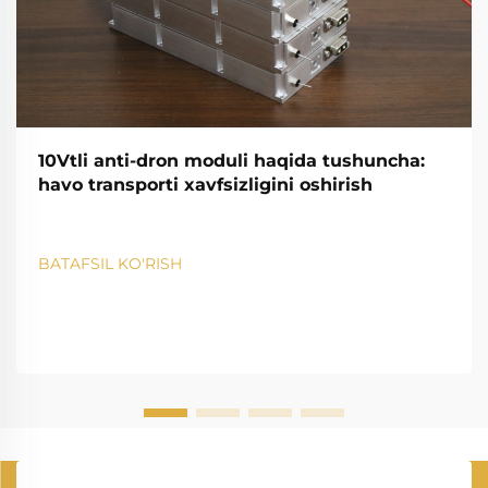
10Vtli anti-dron moduli haqida tushuncha:
havo transporti xavfsizligini oshirish
BATAFSIL KO'RISH