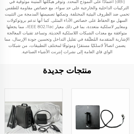
(dBi) اعتمادًا على النموذج المحدد. وتوفر هيكلتها المتينة موثوقية في
التركيبات الداخلية والخارجية على حد سواء، مع خصائص مقاومة للطقس
تحمي ضد الظروف البيئية المختلفة. وتمكنها تصميمتها المدمجة من التثبيت
السهل مع الحفاظ على خصائص الأداء المثلى. كما أنها تدعم بروتوكولات
ومعايير لاسلكية متعددة، بما في ذلك معيار IEEE 802.11ac، مما يجعلها
متوافقة مع معدات الشبكات اللاسلكية الحديثة. وتساعد تقنيات المعالجة
الإشارية المتقدمة المُطبَّقة في تقليل التداخل وتحسين جودة الإرسال، مما
يضمن اتصالاً لاسلكيًا مستقرًا وموثوقًا لمختلف التطبيقات، من شبكات
الواي فاي العامة إلى نشرات إنترنت الأشياء الصناعية.
منتجات جديدة