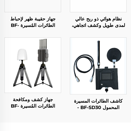
نظام هوائي ذو ربح عالي
جهاز حقيبة ظهر لإحباط
لمدى طويل وكشف اتجاهي،
الطائرات المُسيرة BF-
جهاز مزعج لإشارات الراديو
P800
المضاد للطائرات بدون طيار،
درع ترددي فعال، إشارات
الطائرات بدون طيار UAV
جهاز كشف ومكافحة
كاشف الطائرات المسيرة
الطائرات المُسيرة BF-
المحمول BF-SD30 -
W550
الإصدار المجمع