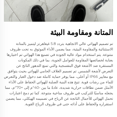
المتانة ومقاومة البيئة
تم تصميم الهوائي عالي الاتجاهية بتردد 5.8 غيغاهرتز ليتميز بالمتانة
الاستثنائية والمقاومة البيئية، مما يضمن الأداء الموثوق به تحت ظروف
متنوعة. يتم استخدام مواد عالية الجودة في تصنيع هذا الهوائي تم اختيارها
بعناية لخصائصها المقاومة للعوامل الجوية، بما في ذلك المكونات
المستقرة ضد الأشعة فوق البنفسجية والتي تمنع التدهور الناتج عن
التعرض لأشعة الشمس. تم تصميم الغلاف الحامي للهوائي بحيث يتوافق
مع معايير IP66 أو أعلى، مما يوفر حماية كاملة ضد دخول الغبار والتعرض
للماء من رشات قوية. تتيح هذه البنية الصلبة للهوائي الحفاظ على الأداء
الأمثل ضمن نطاقات حرارية شديدة، عادةً ما بين -40°م إلى +70°م، مما
يجعله مناسبًا للتركيب في ظروف مناخية متنوعة. كما تم دمج اعتبارات
تحمل الهوائي للأحمال الناتجة عن الرياح في تصميمه الهيكلي، مما يضمن
استقراره والحفاظ على أدائه حتى في ظروف الرياح القوية.