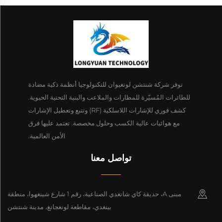
توفر شركة شنتشن لونغيوان للتكنولوجيا أنظمة ذكية مضادة
للطائرات المُسيّرة للمطارات والملاعب والبنية التحتية الحيوية.
كشف فوري للإشارات اللاسلكية (RF) وتتبع وتعطيل الإشارات
مع هوائيات عالية الكسب وحلول مخصصة. تعتمد عليها فرق
الأمن العالمية.
تواصل معنا
مبنى A، حديقة كاي شانغدي الصناعية، رقم 1 شارع شينغهوا، منطقة
بينغدي، مقاطعة لونغجانغ، مدينة شنتشن