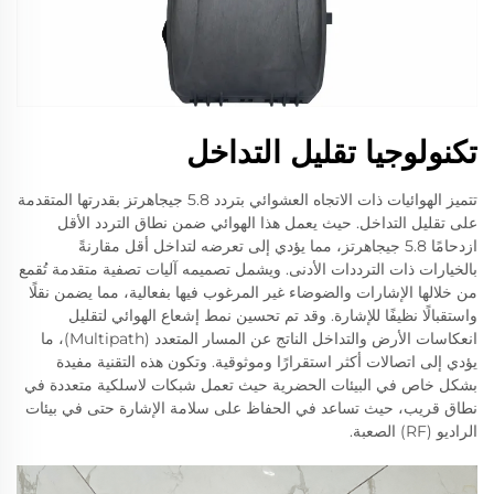
تكنولوجيا تقليل التداخل
تتميز الهوائيات ذات الاتجاه العشوائي بتردد 5.8 جيجاهرتز بقدرتها المتقدمة
على تقليل التداخل. حيث يعمل هذا الهوائي ضمن نطاق التردد الأقل
ازدحامًا 5.8 جيجاهرتز، مما يؤدي إلى تعرضه لتداخل أقل مقارنةً
بالخيارات ذات الترددات الأدنى. ويشمل تصميمه آليات تصفية متقدمة تُقمع
من خلالها الإشارات والضوضاء غير المرغوب فيها بفعالية، مما يضمن نقلًا
واستقبالًا نظيفًا للإشارة. وقد تم تحسين نمط إشعاع الهوائي لتقليل
انعكاسات الأرض والتداخل الناتج عن المسار المتعدد (Multipath)، ما
يؤدي إلى اتصالات أكثر استقرارًا وموثوقية. وتكون هذه التقنية مفيدة
بشكل خاص في البيئات الحضرية حيث تعمل شبكات لاسلكية متعددة في
نطاق قريب، حيث تساعد في الحفاظ على سلامة الإشارة حتى في بيئات
الراديو (RF) الصعبة.