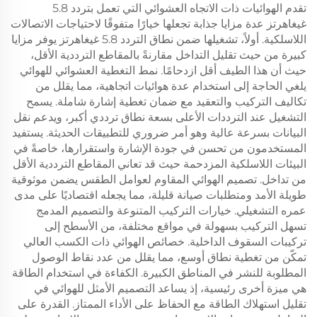
تقدم الهوائيات ذات الاتجاه العشوائي التي تعمل بتردد 5.8
غيغاهرتز عدة مزايا جذابة تجعلها خيارًا متفوقًا لاحتياجات الاتصالات
اللاسلكية. أولاً، تشغيلها ضمن نطاق التردد 5.8 غيغاهرتز يوفر مزايا
كبيرة من حيث تقليل التداخل مقارنةً بالمقاطع الترددية الأقل،
حيث أن هذا الطيف أقل ازدحامًا. نمط التغطية العشوائي للهوائي
يلغي الحاجة إلى استخدام عدة هوائيات اتجاهية، مما يقلل من
تكاليف التركيب والتعقيد مع ضمان تغطية إشارة شاملة. يسمح
التشغيل عند الترددات الأعلى بسعة نطاق ترددي أكبر، ويدعم نقل
البيانات بسرعة عالية وهو أمر ضروري للتطبيقات الحديثة. يستفيد
المستخدمون من تحسن في جودة الإشارة واستقرارها، خاصةً في
البيئات اللاسلكية المزدحمة حيث قد تعاني المقاطع الترددية الأقل
من تداخل. تصميم الهوائي المقاوم لعوامل الطقس يضمن موثوقية
طويلة الأمد ومتطلبات صيانة قليلة، مما يجعله اقتصاديًا على مدى
عمره التشغيلي. خيارات التركيب المتنوعة والتصميم المدمج
تسهل التركيب بسهولة في مواقع مختلفة، من الأسطح إلى
تركيبات السقوف الداخلية. خصائص الهوائي ذات الكسب العالي
تمكّن من تغطية نطاق أوسع، مما يقلل من عدد نقاط الوصول
المطلوبة للنشر في المناطق الكبيرة. الكفاءة في استخدام الطاقة
هي ميزة أخرى رئيسية، إذ يساعد التصميم الأمثل للهوائي في
تقليل استهلاك الطاقة مع الحفاظ على الأداء الممتاز. القدرة على