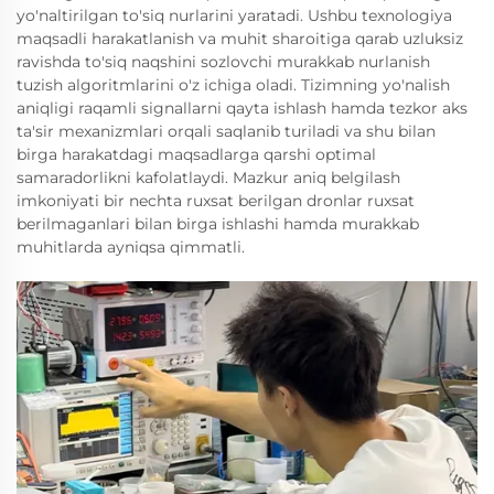
yo'naltirilgan to'siq nurlarini yaratadi. Ushbu texnologiya
maqsadli harakatlanish va muhit sharoitiga qarab uzluksiz
ravishda to'siq naqshini sozlovchi murakkab nurlanish
tuzish algoritmlarini o'z ichiga oladi. Tizimning yo'nalish
aniqligi raqamli signallarni qayta ishlash hamda tezkor aks
ta'sir mexanizmlari orqali saqlanib turiladi va shu bilan
birga harakatdagi maqsadlarga qarshi optimal
samaradorlikni kafolatlaydi. Mazkur aniq belgilash
imkoniyati bir nechta ruxsat berilgan dronlar ruxsat
berilmaganlari bilan birga ishlashi hamda murakkab
muhitlarda ayniqsa qimmatli.