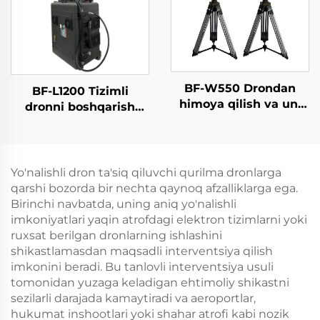
50dbm
BF-W550 Drondan
BF-L1200 Tizimli
himoya qilish va uni
dronni boshqarish
aniqlash tizimi
qurilmasi
Yo'nalishli dron ta'siq qiluvchi qurilma dronlarga
qarshi bozorda bir nechta qaynoq afzalliklarga ega.
Birinchi navbatda, uning aniq yo'nalishli
imkoniyatlari yaqin atrofdagi elektron tizimlarni yoki
ruxsat berilgan dronlarning ishlashini
shikastlamasdan maqsadli interventsiya qilish
imkonini beradi. Bu tanlovli interventsiya usuli
tomonidan yuzaga keladigan ehtimoliy shikastni
sezilarli darajada kamaytiradi va aeroportlar,
hukumat inshootlari yoki shahar atrofi kabi nozik