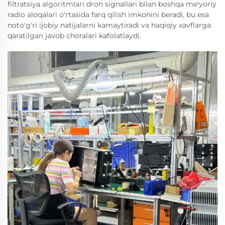
filtratsiya algoritmlari dron signallari bilan boshqa me'yoriy
radio aloqalari o'rtasida farq qilish imkonini beradi, bu esa
noto'g'ri ijobiy natijalarni kamaytiradi va haqiqiy xavflarga
qaratilgan javob choralari kafolatlaydi.