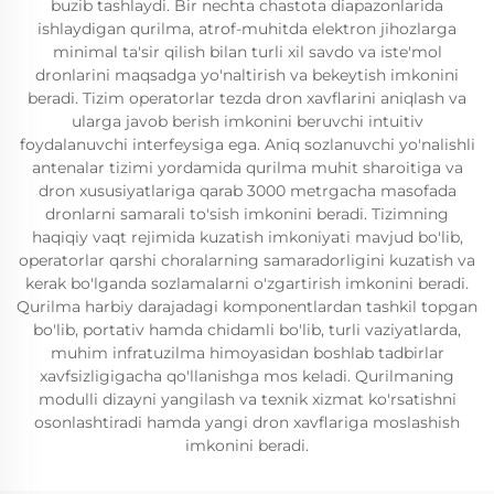
buzib tashlaydi. Bir nechta chastota diapazonlarida
ishlaydigan qurilma, atrof-muhitda elektron jihozlarga
minimal ta'sir qilish bilan turli xil savdo va iste'mol
dronlarini maqsadga yo'naltirish va bekeytish imkonini
beradi. Tizim operatorlar tezda dron xavflarini aniqlash va
ularga javob berish imkonini beruvchi intuitiv
foydalanuvchi interfeysiga ega. Aniq sozlanuvchi yo'nalishli
antenalar tizimi yordamida qurilma muhit sharoitiga va
dron xususiyatlariga qarab 3000 metrgacha masofada
dronlarni samarali to'sish imkonini beradi. Tizimning
haqiqiy vaqt rejimida kuzatish imkoniyati mavjud bo'lib,
operatorlar qarshi choralarning samaradorligini kuzatish va
kerak bo'lganda sozlamalarni o'zgartirish imkonini beradi.
Qurilma harbiy darajadagi komponentlardan tashkil topgan
bo'lib, portativ hamda chidamli bo'lib, turli vaziyatlarda,
muhim infratuzilma himoyasidan boshlab tadbirlar
xavfsizligigacha qo'llanishga mos keladi. Qurilmaning
modulli dizayni yangilash va texnik xizmat ko'rsatishni
osonlashtiradi hamda yangi dron xavflariga moslashish
imkonini beradi.