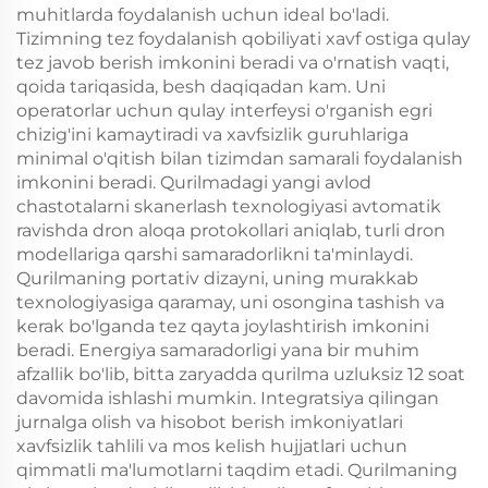
muhitlarda foydalanish uchun ideal bo'ladi.
Tizimning tez foydalanish qobiliyati xavf ostiga qulay
tez javob berish imkonini beradi va o'rnatish vaqti,
qoida tariqasida, besh daqiqadan kam. Uni
operatorlar uchun qulay interfeysi o'rganish egri
chizig'ini kamaytiradi va xavfsizlik guruhlariga
minimal o'qitish bilan tizimdan samarali foydalanish
imkonini beradi. Qurilmadagi yangi avlod
chastotalarni skanerlash texnologiyasi avtomatik
ravishda dron aloqa protokollari aniqlab, turli dron
modellariga qarshi samaradorlikni ta'minlaydi.
Qurilmaning portativ dizayni, uning murakkab
texnologiyasiga qaramay, uni osongina tashish va
kerak bo'lganda tez qayta joylashtirish imkonini
beradi. Energiya samaradorligi yana bir muhim
afzallik bo'lib, bitta zaryadda qurilma uzluksiz 12 soat
davomida ishlashi mumkin. Integratsiya qilingan
jurnalga olish va hisobot berish imkoniyatlari
xavfsizlik tahlili va mos kelish hujjatlari uchun
qimmatli ma'lumotlarni taqdim etadi. Qurilmaning