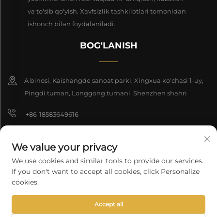
va to'sib qo'yish. Xavfsizlik tashkilotlari tomonidan
ishonch bilan foydalaniladi.
BOG'LANISH
A binosi, Kaishangde sanoat parki, Xingxua ko'chasi 1-uy,
Pingdi tuman, Longgong tumani, Shenzhen shahri
+86-18583649616
[email protected]
We value your privacy
8618165761396
We use cookies and similar tools to provide our services.
If you don't want to accept all cookies, click Personalize
cookies.
Nashr huquqi 2025 Shenzhen Longyuan Texnologiya Kompaniyasi
Accept all
cheklangan. Barcha huquqlar himoyalangan.
Maxfiylik siyosati