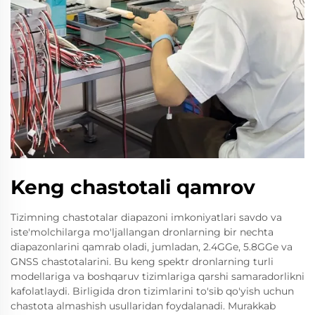
Keng chastotali qamrov
Tizimning chastotalar diapazoni imkoniyatlari savdo va
iste'molchilarga mo'ljallangan dronlarning bir nechta
diapazonlarini qamrab oladi, jumladan, 2.4GGe, 5.8GGe va
GNSS chastotalarini. Bu keng spektr dronlarning turli
modellariga va boshqaruv tizimlariga qarshi samaradorlikni
kafolatlaydi. Birligida dron tizimlarini to'sib qo'yish uchun
chastota almashish usullaridan foydalanadi. Murakkab