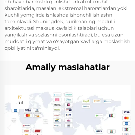
ob-havo bardoshli qurilishi turli atrof-muhit
sharoitlarida, masalan, ekstremal haroratlardan yoki
kuchli yomg'irda ishlashda ishonchli ishlashni
ta'minlaydi. Shuningdek, qurilmaning modulli
arxitekturasi maxsus xavfsizlik talablari uchun
yangilash va sozlashni osonlashtiradi, bu esa uzun
muddatli qiymat va o'sayotgan xavflarga moslashish
qobiliyatini ta'minlaydi.
Amaliy maslahatlar
17
Jul