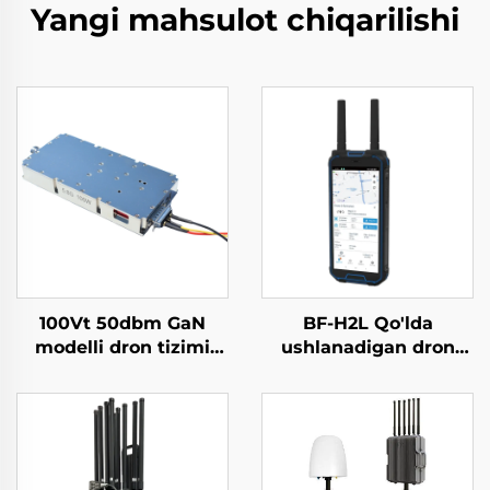
Yangi mahsulot chiqarilishi
100Vt 50dbm GaN
BF-H2L Qo'lda
modelli dron tizimi
ushlanadigan dron
uchun quvvat
aniqlagich
kuchaytirgich moduli
Konter dron moduli
5,2/5,8G Yetarli RF
ekranlar 5,2/5,8G 100Vt