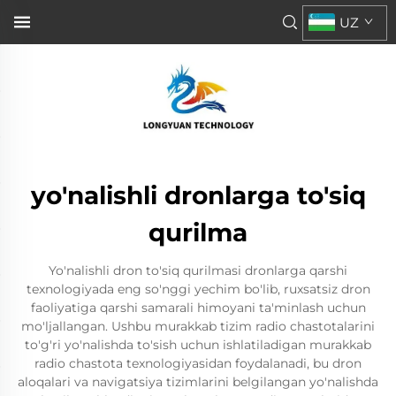
UZ
yo'nalishli dronlarga to'siq
qurilma
Yo'nalishli dron to'siq qurilmasi dronlarga qarshi
texnologiyada eng so'nggi yechim bo'lib, ruxsatsiz dron
faoliyatiga qarshi samarali himoyani ta'minlash uchun
mo'ljallangan. Ushbu murakkab tizim radio chastotalarini
to'g'ri yo'nalishda to'sish uchun ishlatiladigan murakkab
radio chastota texnologiyasidan foydalanadi, bu dron
aloqalari va navigatsiya tizimlarini belgilangan yo'nalishda