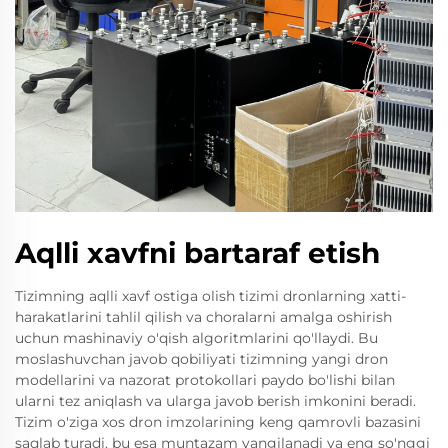
Aqlli xavfni bartaraf etish
Tizimning aqlli xavf ostiga olish tizimi dronlarning xatti-
harakatlarini tahlil qilish va choralarni amalga oshirish
uchun mashinaviy o'qish algoritmlarini qo'llaydi. Bu
moslashuvchan javob qobiliyati tizimning yangi dron
modellarini va nazorat protokollari paydo bo'lishi bilan
ularni tez aniqlash va ularga javob berish imkonini beradi.
Tizim o'ziga xos dron imzolarining keng qamrovli bazasini
saqlab turadi, bu esa muntazam yangilanadi va eng so'nggi