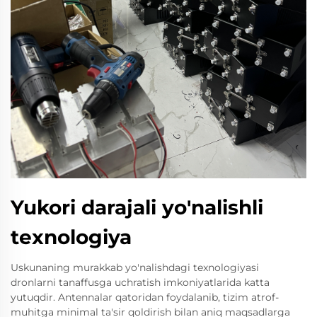
Yukori darajali yo'nalishli
texnologiya
Uskunaning murakkab yo'nalishdagi texnologiyasi
dronlarni tanaffusga uchratish imkoniyatlarida katta
yutuqdir. Antennalar qatoridan foydalanib, tizim atrof-
muhitga minimal ta'sir qoldirish bilan aniq maqsadlarga