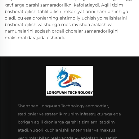
xavflarga qarshi samaradorlikni kafolatlaydi. Aqlli tizim
bashorat qilish tahlil qilish imkoniyatlarini ham o'z ichiga
oladi, bu esa dronlarning ehtimoliy uchish yo'nalishlarini
bashorat qilish va shunga mos ravishda aralashuv
namunalarini sozlash orqali choralar samaradorligini
maksimal darajada oshiradi.
Shenzhen Longyuan Technology aeroportlar,
stadionlar va strategik muhim infrastrukturaga ega
bo'lgan aqlli dronlarga qarshi tizimlarni taqdim
etadi. Yuqori kuchlanishli antennalar va maxsus
yechimlar bilan real vaqtda RF aniqlash, kuzatish